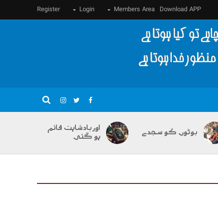
Register
Login
Members Area
Download APP
اور بادشاہت قائم
بوٹوں کو سجدے
ہو گئی