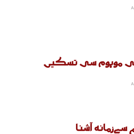
A
ی موہوم سی تسکیں
A
م سےزمانہ آشنا