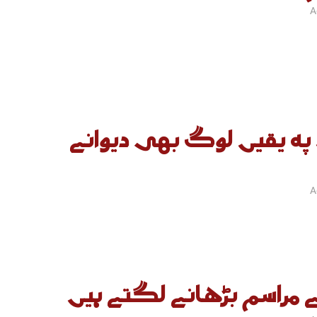
A
پہ یقیں لوگ بھی دیوانے
A
راسم بڑھانے لگتے ہیں