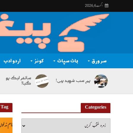
اگست 6, 2026
سر ورق
ہاٹ سپاٹ
کوئز
اردو ادب
سائفر لیک ہو
ہم سب شہید ہیں!
گیا!
Tag - احمدفراز
Categories