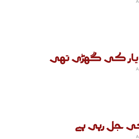
A
ار کی گھڑی تھی
A
ی جل رہی ہے
A