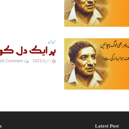
تنہا تنہا
ہر ایک دل کو
دسمبر 5, 2023
dd Comment
m
Latest Post