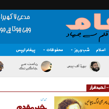
اسلام
شب و روز
محفوظات
پیغام ایپس
ریاست سے
بورڈ آف پیس
جاگیر تک
تنہا تنہا
خیرمقدم