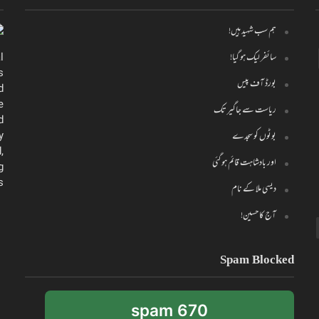
ہم سب شہید ہیں!
سائفر لیک ہو گیا!
l
s
بورڈ آف پیس
d
e
ریاست سے جاگیر تک
d
y
بوٹوں کو سجدے
,
اور بادشاہت قائم ہو گئی
g
.
دیسی ملا کے نام
آج کا حسین!
Spam Blocked
670 spam