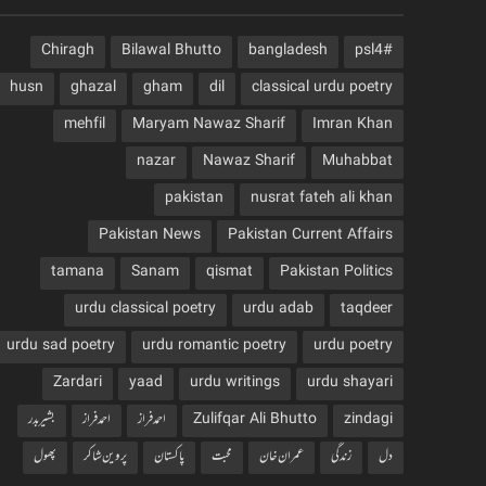
Chiragh
Bilawal Bhutto
bangladesh
#psl4
husn
ghazal
gham
dil
classical urdu poetry
mehfil
Maryam Nawaz Sharif
Imran Khan
nazar
Nawaz Sharif
Muhabbat
pakistan
nusrat fateh ali khan
Pakistan News
Pakistan Current Affairs
tamana
Sanam
qismat
Pakistan Politics
urdu classical poetry
urdu adab
taqdeer
urdu sad poetry
urdu romantic poetry
urdu poetry
Zardari
yaad
urdu writings
urdu shayari
zindagi
Zulifqar Ali Bhutto
احمد فراز
احمدفراز
بشیربدر
دل
زندگی
عمران خان
محبت
پاکستان
پروین شاکر
پھول