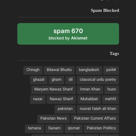
Spam Blocked
670 spam
blocked by
Akismet
Tags
Chiragh
Bilawal Bhutto
bangladesh
#psl4
ghazal
gham
dil
classical urdu poetry
Maryam Nawaz Sharif
Imran Khan
husn
nazar
Nawaz Sharif
Muhabbat
mehfil
pakistan
nusrat fateh ali khan
Pakistan News
Pakistan Current Affairs
tamana
Sanam
qismat
Pakistan Politics