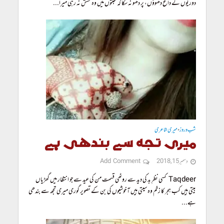
دوریوں کے داغ دھوؤں، پر دھو نہ سکا کہ محبتوں میں وہ کشش نہ رہی میرا...
شب و روز
میری شاعری
•
میری تجھ سے بندھی ہے
دسمبر 15, 2018
Add Comment
Taqdeer کسی نظرِ بد کی دید سے روٹھی قسمت من کی عید سے جو انتظار میں گھڑیاں
بیتی ہیں کب ہجر کا زخم وہ سیتی ہیں آ خوشیوں کی بن کے تصویر گوری میری تجھ سے بندھی
ہے...