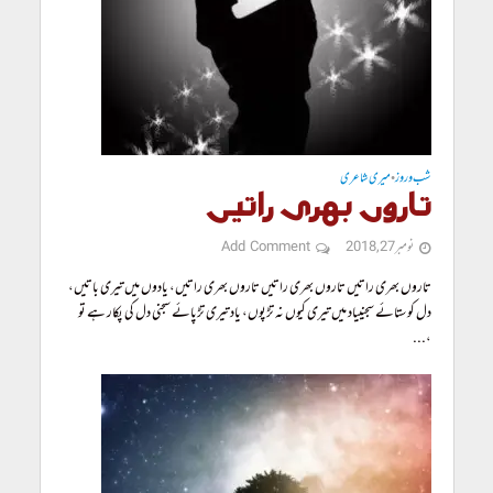
شب و روز
میری شاعری
•
تاروں بھری راتیں
نومبر 27, 2018
Add Comment
تاروں بھری راتیں تاروں بھری راتیں تاروں بھری راتیں، یادوں میں تیری باتیں،
دل کو ستائے سجنییاد میں تیری کیوں نہ تڑپوں، یاد تیری تڑپائے سجنی دل کی پکار ہے تو
،...