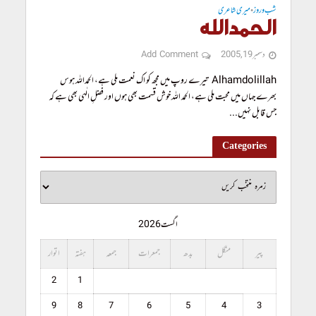
شب و روز
میری شاعری
•
الحمداللہ
دسمبر 19, 2005
Add Comment
Alhamdolillah تیرے روپ میں مجھ کو اک نعمت ملی ہے، الحمداللہ ہوس
بھرے جہاں میں محبت ملی ہے، الحمد اللہ خوش قسمت بھی ہوں اور فضلِ الٰہی بھی ہے کہ
جس قابل نہیں...
Categories
اگست 2026
پیر
منگل
بدھ
جمعرات
جمعہ
ہفتہ
اتوار
2
1
9
8
7
6
5
4
3