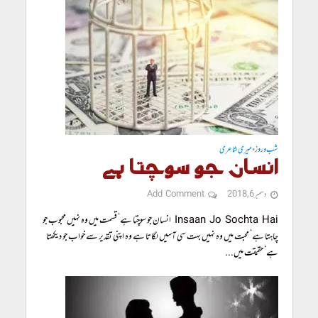
شب و روز
میری شاعری
•
انسان جو سوچتا ہے
دسمبر 6, 2018
Add Comment
Insaan Jo Sochta Hai انسان جو سوچتا ہے‘ قسمت میں وہ نہیں محبوب جو
چاہتا ہے‘ محبت میں وہ نہیں بہت سی آسیں لگاتا ہے وہ اپنی تقدیر سے خواب جو دیکھتا
ہے‘ حقیقت میں...