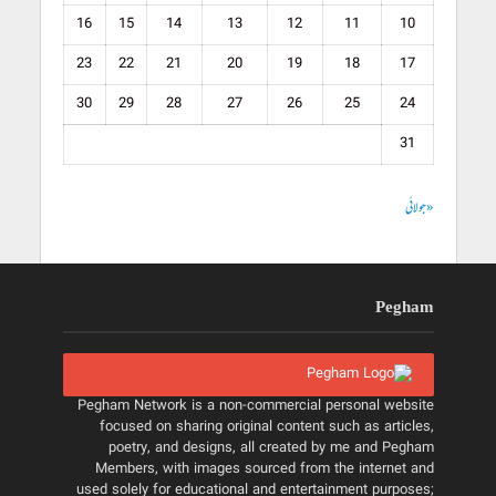
16
15
14
13
12
11
10
23
22
21
20
19
18
17
30
29
28
27
26
25
24
31
« جولائی
Pegham
Pegham Network is a non-commercial personal website
focused on sharing original content such as articles,
poetry, and designs, all created by me and Pegham
Members, with images sourced from the internet and
used solely for educational and entertainment purposes;