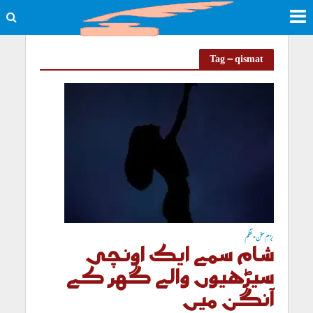
Tag - qismat
بزمِ سخن
نظم
•
شام سمے ایک اونچی
سیڑھیوں والے گھر کے
آنگن میں