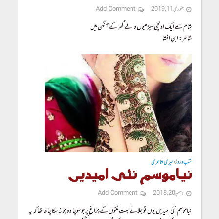
جنوری 11, 2019
Add Comment
شام سمے ایک اونچی سیڑھیوں والے گھر کے آنگن میں
شاعر: ابنِ انشا
شب و روز
میری شاعری
•
نیاموسم نئی امیدیں
دسمبر 20, 2018
Add Comment
نیاموسم نئی امیدیں یوں تو جلائے بہت منتوں کے چراغ پر جو سوچا وہ ہو نہ سکا چاھا تھا کہ یہ