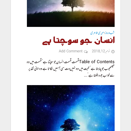
شب و روز
میری شاعری
•
انسان جو سوچتا ہے
نومبر 12, 2018
Add Comment
Table of Contentsقسمت قسمت انسان جو سوچتا ہے‘ قسمت میں وہ
نہیںمحبوب جو چاہتا ہے‘ محبت میں وہ نہیں بہت سی آسیں لگاتا ہے وہ اپنی تقدیر
سےخواب جو دیکھتا ہے‘...