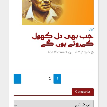
تنہا تنہا
جب بھی دل کھول
کےروئے ہوں گے
دسمبر 10, 2023
Add Comment
2
1
Categories