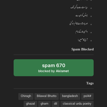
ریاست سے جاگیر تک
بوٹوں کو سجدے
اور بادشاہت قائم ہو گئی
دیسی ملا کے نام
آج کا حسین!
Spam Blocked
670 spam
blocked by
Akismet
Tags
Chiragh
Bilawal Bhutto
bangladesh
#psl4
ghazal
gham
dil
classical urdu poetry