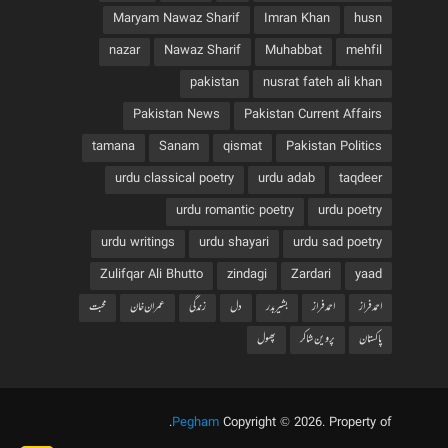
Maryam Nawaz Sharif
Imran Khan
husn
nazar
Nawaz Sharif
Muhabbat
mehfil
pakistan
nusrat fateh ali khan
Pakistan News
Pakistan Current Affairs
tamana
Sanam
qismat
Pakistan Politics
urdu classical poetry
urdu adab
taqdeer
urdu romantic poetry
urdu poetry
urdu writings
urdu shayari
urdu sad poetry
Zulifqar Ali Bhutto
zindagi
Zardari
yaad
احمد فراز
احمدفراز
بشیربدر
دل
زندگی
عمران خان
محبت
پاکستان
پروین شاکر
پھول
.
Pegham
Copyright © 2026. Property of