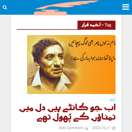
Tag - احمد فراز
تنہا تنہا
اب جو کانٹے ہیں دل میں
تمناؤں کے پُھول تھے
دسمبر 10, 2023
Add Comment