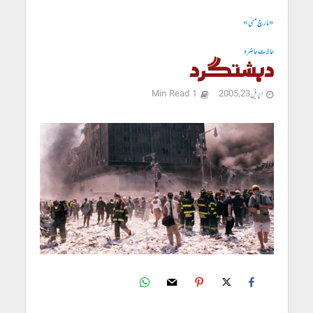
« مارچ
مئی »
حالاتِ حاضرہ
دہشتگرد
اپریل 23, 2005
1 Min Read