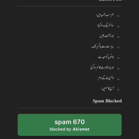
ہم سب شہید ہیں!
سائفر لیک ہو گیا!
بورڈ آف پیس
ریاست سے جاگیر تک
بوٹوں کو سجدے
اور بادشاہت قائم ہو گئی
دیسی ملا کے نام
آج کا حسین!
Spam Blocked
670 spam
blocked by
Akismet