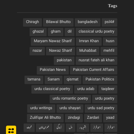
Tags
Chiragh
Bilawal Bhutto
bangladesh
#psl4
ghazal
gham
dil
classical urdu poetry
Maryam Nawaz Sharif
Imran Khan
husn
nazar
Nawaz Sharif
Muhabbat
mehfil
pakistan
nusrat fateh ali khan
Pakistan News
Pakistan Current Affairs
tamana
Sanam
qismat
Pakistan Politics
urdu classical poetry
urdu adab
taqdeer
urdu romantic poetry
urdu poetry
urdu writings
urdu shayari
urdu sad poetry
Zulifqar Ali Bhutto
zindagi
Zardari
yaad
احمد فراز
احمدفراز
بشیربدر
دل
زندگی
عمران خان
محبت