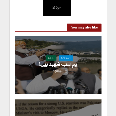
مزید پڑھئے
You may also like
حالاتِ حاضرہ
سیاسیات
ہم سب شہید ہیں!
3 ہفتے ago