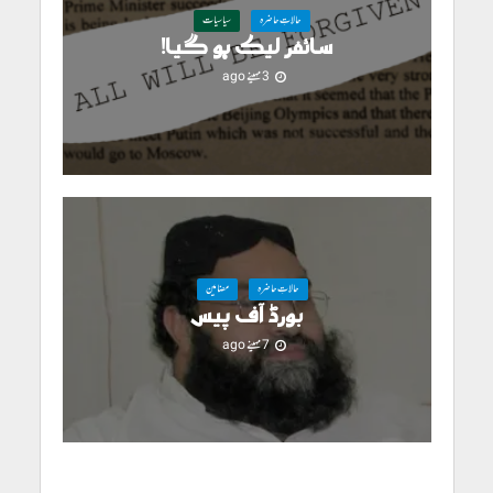
حالاتِ حاضرہ
سیاسیات
سائفر لیک ہو گیا!
3 مہینے ago
حالاتِ حاضرہ
مضامین
بورڈ آف پیس
7 مہینے ago