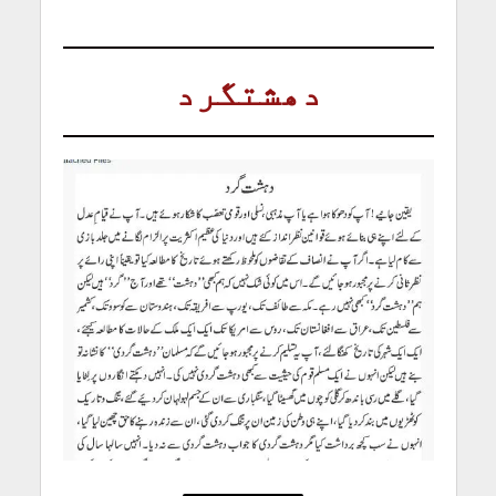
Current Affairs: Dehshat’gard
دھشتگرد