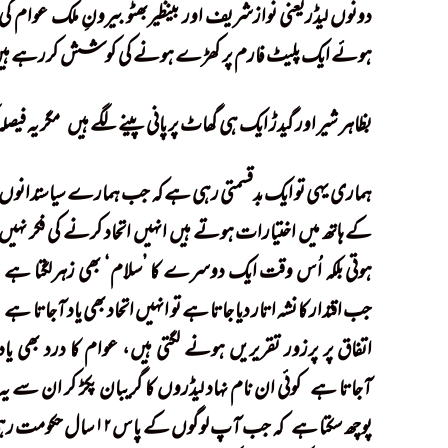
دونوں لیڈریعنی نوازشریف اور بینظیربھٹو بیرونِ ملک عوام کی
ہوئے ایک پلیٹ فارم پر کھڑے ہونے کی کوشش کررہے ہی
بظاہر شیر اور گیدڑ ایک ہی گھاٹ پر پانی پینے لگے ہیں
!
مگر یہ فیص
ہماری یہی تو ایک بدقسمتی رہی ہے کہ جب ہمارے سیاستدانوں
کے ہاتھ میں اختیارات ہوتے ہیں انہیں اتحاد کرنے کی فکر نہیں
ہوتی بلکہ اُس وقت ایک دوسرے کا ’سلام‘ بھی زہرلگتا ہے
!
جب اقتدار کا نشہ اتار دیا جاتا ہے تو انہیں اتحاد بھی یاد آجاتا ہے
!
اتفاق پر پرزور تقریریں ہونے لگتی ہیں، عوام کا درد بھی یاد
آجاتا ہے
!
کوئی ان نام نہاد لیڈروں کا گریبان پکڑ کر ان سے یہ
پوچھ سکتا ہے
!
کہ جب آپ لوگوں کے پاس ۱۲ سال حکومت رہی اُس وقت آپ نے ایسا کیوں نہ سوچا؟