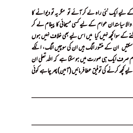
کے لیے ایک نئی راہ لے کر آئے تو
!
مگر یہ تو دیوانے کا
لا سیاستدان عوام کے لیے کسی مسیحائی کا پیغام لے کر
کے سوا کچھ نہیں کیا
!
میں اس لیے بھی خلاف نہیں ہوں
 سکتیں
!
ان کے منشور الگ ہیں ان کی سوچیں الگ، انکے
حکام صرف ایک ہی صورت میں ہو سکتا ہے
!
کہ اللہ تعلی ان
ے کچھ کرنے کی توفیق عطافرمائیں (آمین)پھر چاہے کوئی