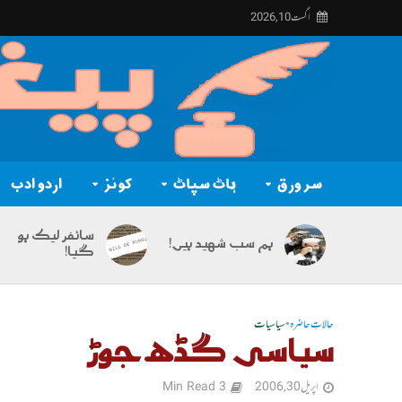
اگست 10, 2026
سر ورق
ہاٹ سپاٹ
کوئز
اردو ادب
سائفر لیک ہو
ہم سب شہید ہیں!
گیا!
حالاتِ حاضرہ
•
سیاسیات
سیاسی گڈھ جوڑ
اپریل 30, 2006
3 Min Read