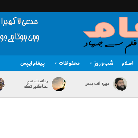
اسلام
شب و روز
محفوظات
پیغام ایپس
ریاست سے
بورڈ آف پیس
جاگیر تک