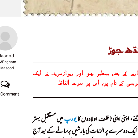
ھ جوڑ
asood
MPegham
Masood
نے کے بعد، بینظیر بھٹو اور ںوازشریف نے ایک
کریسی کے نام پر، اس پر میرے الفاظ
 Comment
یورپ
میں مستقبل بہتر
ایک دوسرے پر الزمات کی بارشیں برسانے کے بعدآج