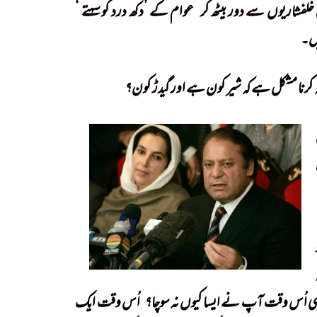
 خلفشاریوں سے دور بیٹھ کر
!
عوام کے ’دکھ درد کو سہتے ‘
ں۔
Siyaasi Gath’jorr
لہ کرنا مشکل ہے کہ شیر کون ہے اور گیدڑ کون؟
!
اُس وقت ایک