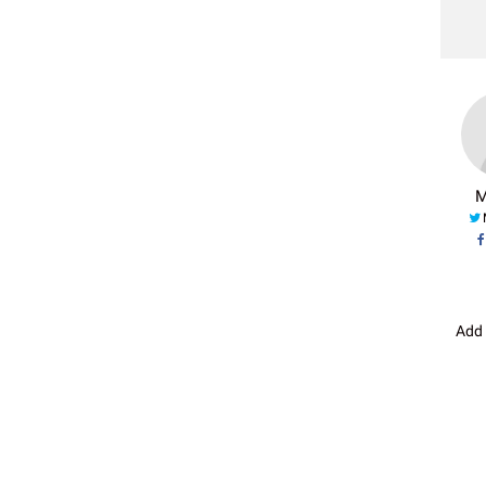
M
Add