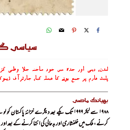
سیاسی گڈ
لندن، دبئی اور جدہ میں خود ساختہ جلا وطنی گزار
پلیٹ فارم پر جمع ہونے کا فیصلہ کیا، چارٹرآف ڈیمو
بھیانک ماضی
۱۹۸۸ سے لیکر ۱۹۹۹ تک یکے بعد دیگرے خزانۂ پاکستان کو لوٹنے، اپنی اپنی ناخلف اولادوں کا
کرنے ، ملک میں خلفشاری اور بدحالی کی انتہا کرنے کے بعد اور
!