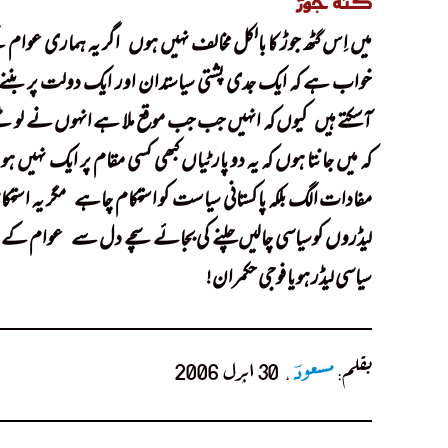
گٹھ جوڑ
میں اِس گٹھ جوڑ کا بالکل مخالف نہیں ہوں
!
اگر یہ ہماری عوام 
خواب ہے کہ ایک جدی پشتی سیاستدان اور ایک دولت پر بننے وا
آسکتے ہیں
!
کیوں کہ انہیں جب جب موقع ملا ہے انہوں نے لوٹنے 
کہ میں جانتا ہوں کہ یہ دو پارٹیاں کبھی کسی مقام پر ایک نہیں ہو
مفادات الگ
بلکہ پاکستانی سیاست کو استحکام چاہے
!
مگر یہ است
لیڈروں کوسیاسی چالیں چلنے کی بجائے سچے دل سے
!
عوام کے لی
سیاسی لیڈر ہو یا فوجی حکمران!
بقلم:
مسعودؔ
، 30 اپرل 2006