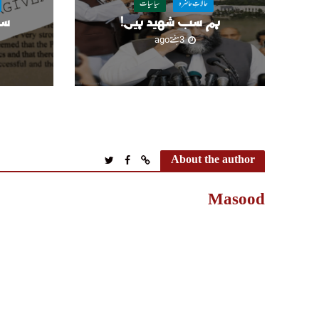
حالاتِ حاضرہ
سیاسیات
ہم سب شہید ہیں!
سا
3 ہفتے ago
About the author
Masood