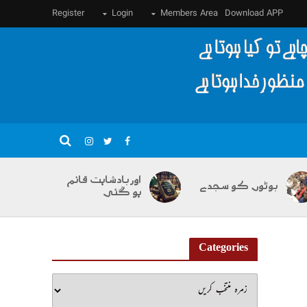
Register
Login
Members Area
Download APP
اور بادشاہت قائم
بوٹوں کو سجدے
ہو گئی
Categories