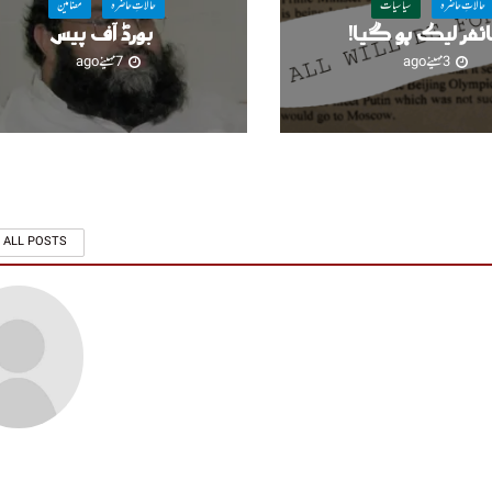
حالاتِ حاضرہ
سیاسیات
حالاتِ حاضرہ
مضامین
ئفر لیک ہو گیا!
بورڈ آف پیس
3 مہینے ago
7 مہینے ago
 ALL POSTS