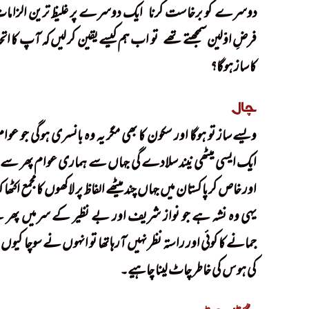
دوسرے کو برخاست کرنا
!
ایک دوسرے پر غلیظ ترین الزامات 
فرضِ اوّلین سمجھتے تھے
!
تو اب ہم کیسے یقین کر لیں کہ آپ کا 
کا ساز ہوگا؟
Siyaasi Gath’jorr
چال
ویسے ساز تو ہوگا اور سکون کا بھی مگر یہ وہ بانسری ہوگی جو ع
ایک ایسی میٹھی نیند سلادے گی جہاں سے ہماری عوام پھر سے ب
اور خاص کر پاکستان میں جہاں چند میٹھے الفاظ پر لاکھوں کا مجمع اکٹھا 
یہی وہ نشہ ہے جو نواز شریف اور بے نظیر کے سرمیں پھر 
جمانے کا کوئی اور راستہ نظر نہیں آرہا تھا تو انہوں نے سوچا کیوں نہ اب جس پر ۱۲ سال 
کی ہوس کی خاطر چاٹ لینا چاہیے۔