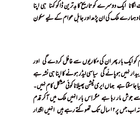
لگانا
!
ایک دوسرے کو تاریخ کا بدترین ڈاکو کہنا
!
ہی اپنا
اتحاد ہمارے ملک کی ان پڑھ اور جاہل عوام کے لیے سکون
وام کو ایک بار پھر ان کی مکاریوں سے غافل کردے گی
!
اور
یدار نہیں ہوپائے گی
!
سیاسی لیڈر ہونے کا اپنا ہی نشہ ہے
کیا جاسکتا ہے
!
جہاں ایری ٹیشن پھیلانا کوئی مشکل کام نہیں۔
سے جوش مار رہا ہے
!
مگر اِس بار انہیں ملک میں آکر قدم
تک تھوکتے رہے ہیں
!
انہیں اقتدار