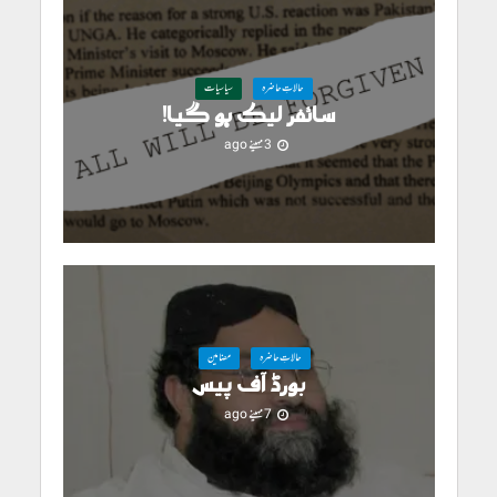
حالاتِ حاضرہ
سیاسیات
سائفر لیک ہو گیا!
3 مہینے ago
حالاتِ حاضرہ
مضامین
بورڈ آف پیس
7 مہینے ago