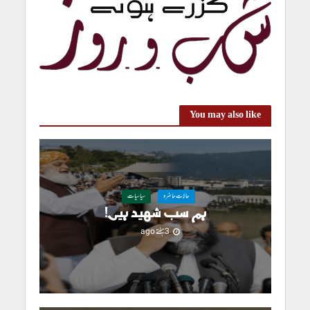
You may also like
حالاتِ حاضرہ
سیاسیات
ہم سب شہید ہیں!
3 ہفتے ago