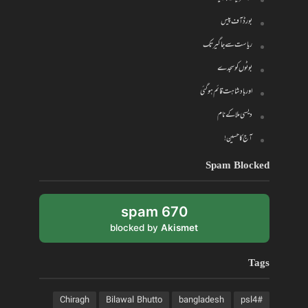
بورڈ آف پیس
ریاست سے جاگیر تک
بوٹوں کو سجدے
اور بادشاہت قائم ہو گئی
دیسی ملا کے نام
آج کا حسین!
Spam Blocked
670 spam
blocked by
Akismet
Tags
Chiragh
Bilawal Bhutto
bangladesh
#psl4