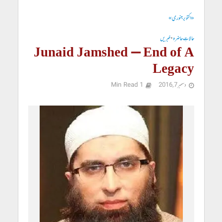
« اکتوبر
جنوری »
حالاتِ حاضرہ
•
خبریں
Junaid Jamshed – End of A
Legacy
دسمبر 7, 2016
1 Min Read