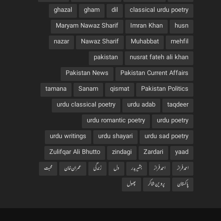
ghazal
gham
dil
classical urdu poetry
Maryam Nawaz Sharif
Imran Khan
husn
nazar
Nawaz Sharif
Muhabbat
mehfil
pakistan
nusrat fateh ali khan
Pakistan News
Pakistan Current Affairs
tamana
Sanam
qismat
Pakistan Politics
urdu classical poetry
urdu adab
taqdeer
urdu romantic poetry
urdu poetry
urdu writings
urdu shayari
urdu sad poetry
Zulifqar Ali Bhutto
zindagi
Zardari
yaad
احمد فراز
احمدفراز
بشیربدر
دل
زندگی
عمران خان
محبت
پاکستان
پروین شاکر
پھول