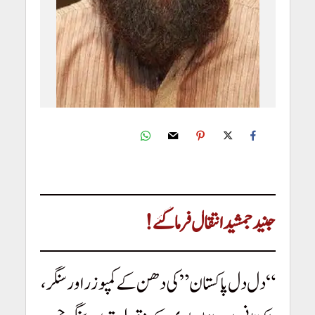
Junaid Jamshed – End of A Legacy
جنیدجمشید انتقال فرما گئے!
“دل دل پاکستان” کی دھن کے کمپوزر اور سنگر،