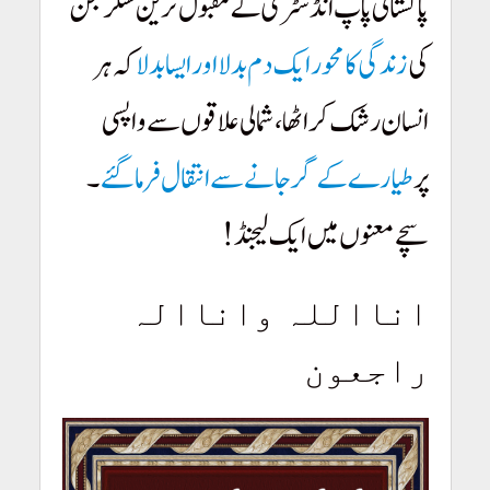
پاکستانی پاپ انڈسٹری کے مقبول ترین سنگر جن
کی
زندگی کا محور ایک دم بدلا اور ایسا بدلا
کہ ہر
انسان رشک کر اٹھا، شمالی علاقوں سے واپسی
پر
طیارے کے گر جانے سے انتقال فرما گئے
۔
سچے معنوں میں ایک لیجنڈ!
انااللہ واناالہ
راجعون