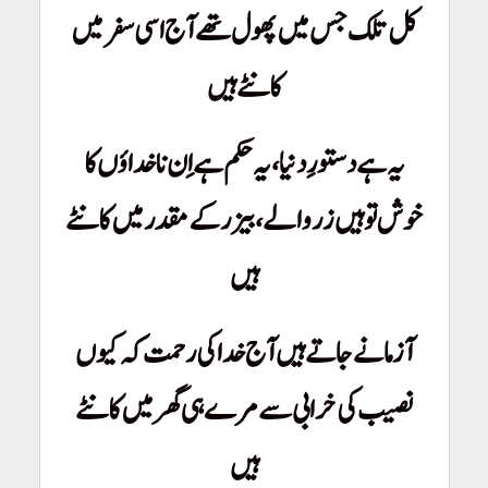
کل تلک جس میں پھول تھے آج اسی سفر میں
کانٹے ہیں
یہ ہے دستورِ دنیا، یہ حکم ہے اِن ناخداؤں کا
خوش تو ہیں زروالے، بیزر کے مقدر میں کانٹے
ہیں
آزمانے جاتے ہیں آج خدا کی رحمت کہ کیوں
نصیب کی خرابی سے مرے ہی گھر میں کانٹے
ہیں