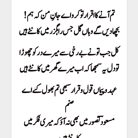
تم آنے کا اقرار تو کرو اے جانِ من کہ ہم!
بچھا دیں گے وہاں گل جس راہگزر میں کانٹے ہیں
کل جب تو نے بے رخی سے میرے در کو چھوڑا
تو دل یہ سمجھا کہ اب میرے گھر میں کانٹے ہیں
عہد و پیماں قول و قرار سبھی تم بھول گئے اے
صنم
مسعودؔ تصور میں بھی نہ آؤ کہ میری فکر میں