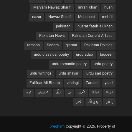
Maryam Nawaz Sharif
Imran Khan
husn
nazar
Nawaz Sharif
Muhabbat
mehfil
pakistan
nusrat fateh ali khan
Pakistan News
Pakistan Current Affairs
tamana
Sanam
qismat
Pakistan Politics
urdu classical poetry
urdu adab
taqdeer
urdu romantic poetry
urdu poetry
urdu writings
urdu shayari
urdu sad poetry
Zulifqar Ali Bhutto
zindagi
Zardari
yaad
احمد فراز
احمدفراز
بشیربدر
دل
زندگی
عمران خان
محبت
پاکستان
پروین شاکر
پھول
.
Pegham
Copyright © 2026. Property of