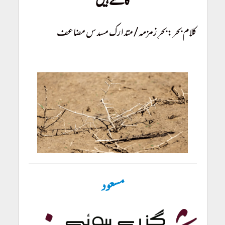
کانٹے ہیں
کلام بحر:
بحرِ زمزمہ/ متدارک مسدس مضاعف
مسعود