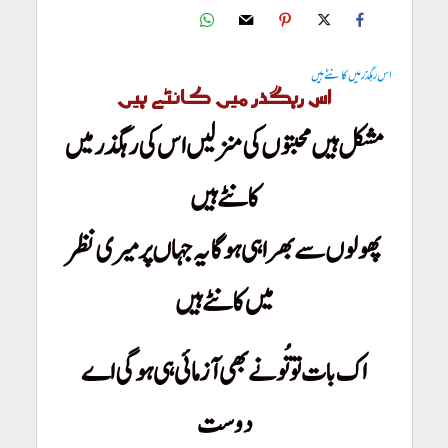
اس رہگذر میں کانٹے ہیں
اس رہگذر میں کانٹے ہیں
مشکل ہیں محبتوں کی منزلیں اس کی رہگذر میں
کانٹے ہیں
پھولوں سے بھرا ہی ہو گا یہ جہاں پر میری نظر
میں کانٹے ہیں
اک بات تو تُو نے بھی آزمائی ہی ہو گی اے
دوست