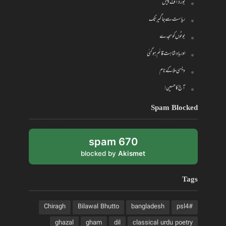
بورڈ آف پیس
ریاست سے جاگیر تک
بوٹوں کو سجدے
اور بادشاہت قائم ہو گئی
دیسی ملا کے نام
آج کا حسین!
Spam Blocked
670 spam
blocked by
Akismet
Tags
Chiragh
Bilawal Bhutto
bangladesh
#psl4
ghazal
gham
dil
classical urdu poetry