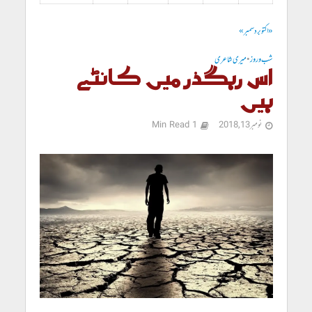
« اکتوبر
دسمبر »
شب و روز
•
میری شاعری
اس رہگذر میں کانٹے
ہیں
نومبر 13, 2018
1 Min Read