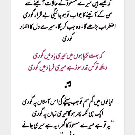
کہ کیسے ہیں میرے مسعودؔ کے حالات آئینے سے
سن کے آئینے کا جواب تو ہو جائیگی بے قرار گوری
اضطراب بڑھے گا، وہ جب کریگا، میرے دل کا اظہار
گوری
کہ بہت تڑپا ہوں میں تیری یاد میں گوری
دیکھ تو کس قدر سوز ہے میری فریاد میں گوری
خیالوں میں گم سم تو جب پہنچے گی اس آستاں پہ گوری
ایک ہی کلمہ پھر ہو گا تیری زباں پہ گوری
‘‘یہ تو ہے میرے مسعودؔ کا گھر، یہ ہے میری جائے