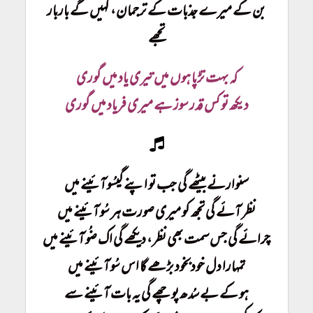
بن کے میرے جذبات کے ترجمان، کہیں گے باربار
تجھے
کہ بہت تڑپا ہوں میں تیری یاد میں گوری
دیکھ تو کس قدر سوز ہے میری فریاد میں گوری
سنوارنے بیٹھے گی جب تو اپنے گیسُو آئینے میں
نظر آئے گی تجھ کو میری صورت ہر سُو آئینے میں
چرائے گی جس سمت بھی نظر، دیکھے گی اک ضُو آئینے میں
تمہارا دل خودبخود بڑھے گا اس سُو آئینے میں
ہو کے بے سُدھ پوچھے گی یہ بات آئینے سے