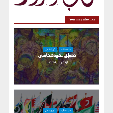
You may also like
حالاتِ حاضرہ
میری شاعری
نطق خودشناسی
جون 30, 2024
حالاتِ حاضرہ
میری شاعری