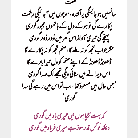
عِفَّت‘‘
سانسیں ہو جائینگی پراگندہ، سوچوں میں آجائیگی رِفعَت
پکارے گی تو ہو کے دل کے ہاتھوں مجبور گوری
پہنچے گی تیری آواز اس گھر میں دُور دُور گوری
مگر جواب تجھ کو نہ ملے گا، صنم تجھ کو نہ پکارے گا
ڈھونڈ ڈھونڈ کے اپنے صنم کو دل تیرا ہارے گا
اس ویرانے میں سنائی دیگی تجھے اک صدا گوری
‘ جس حال میں مسعودؔ تھا، اب تو اس میں رہے گی سدا
گوری‘
کہ بہت تڑپا ہوں میں تیری یاد میں گوری
دیکھ تو کس قدر سوز ہے میری فریاد میں گوری