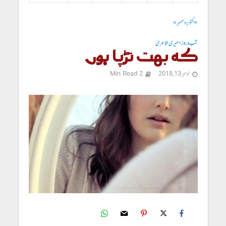
« اکتوبر
دسمبر »
شب و روز
•
میری شاعری
کہ بہت تڑپا ہوں
نومبر 13, 2018
2 Min Read