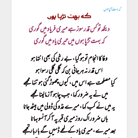
کہ بہت تڑپا ہوں
کہ بہت تڑپا ہوں
دیکھ تو کس قدر سوز ہے میری فریاد میں گوری
کہ بہت تڑپا ہوں میں تیری یاد میں گوری
وفا کا انجام تو ہو گیا، بے رخی کی بھی انتہا ہو
اس قدر نہ ہرجائی بن کہ گلی گلی رسوا ہو
کیا مصلحت ہے اس میں، کیوں چھوڑ گئی ہو تنہا مجھے
میں نے یہ ضرور کہا، جب چاہو آزما لینا مجھے
یہ میں نے کب کہا، میرے عَدُو کی ڈولی میں بیٹھ جانا
ہاں ضرور اک روز میری قبر پہ آکر آنسو بہانا
بعد میرے، میری یاد کے لمحے ڈسیں گے باربار تجھے