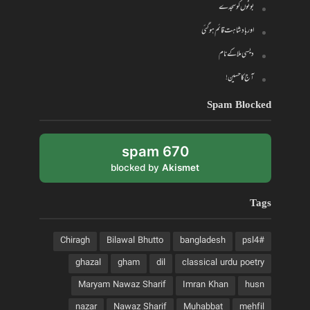
بوٹوں کو سجدے
اور بادشاہت قائم ہو گئی
دیسی ملا کے نام
آج کا حسین!
Spam Blocked
670 spam
blocked by
Akismet
Tags
Chiragh
Bilawal Bhutto
bangladesh
#psl4
ghazal
gham
dil
classical urdu poetry
Maryam Nawaz Sharif
Imran Khan
husn
nazar
Nawaz Sharif
Muhabbat
mehfil