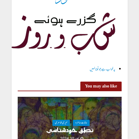
یہ خواب ہے جو ٹوٹا نہیں
You may also like
حالاتِ حاضرہ
میری شاعری
نطق خودشناسی
جون 30, 2024