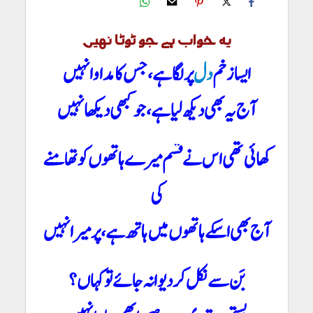
یہ خواب ہے جو ٹوٹا نہیں
ایسا زخم
دل
پر لگا ہے، جس کا مداوا نہیں
آج یہ بھی دیکھ لیا ہے، جو کبھی دیکھا نہیں
کھائی تھی اس نے قسم میرے ہاتھوں کو تھامنے
کی
آج بھی اسکے ہاتھوں میں ہاتھ ہے ، پر میرا نہیں
بَن سے نکل کر دیوانہ جائے تو کہاں؟