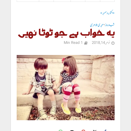
« اکتوبر
دسمبر »
شب و روز
•
میری شاعری
یہ خواب ہے جو ٹوٹا نہیں
نومبر 14, 2018
1 Min Read