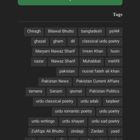
Tags
Chiragh
Bilawal Bhutto
bangladesh
#psl4
ghazal
gham
dil
classical urdu poetry
Maryam Nawaz Sharif
Imran Khan
husn
nazar
Nawaz Sharif
Muhabbat
mehfil
pakistan
nusrat fateh ali khan
Pakistan News
Pakistan Current Affairs
tamana
Sanam
qismat
Pakistan Politics
urdu classical poetry
urdu adab
taqdeer
urdu romantic poetry
urdu poetry
urdu writings
urdu shayari
urdu sad poetry
Zulifqar Ali Bhutto
zindagi
Zardari
yaad