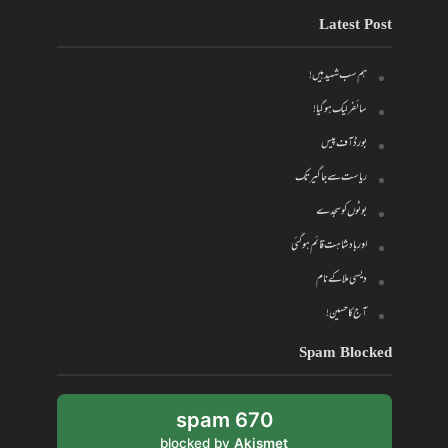
Latest Post
ہم سب شہید ہیں!
سائفر لیک ہو گیا!
بورڈ آف پیس
ریاست سے جاگیر تک
بوٹوں کو سجدے
اور بادشاہت قائم ہو گئی
دیسی ملا کے نام
آج کا حسین!
Spam Blocked
670 spam
blocked by
Akismet