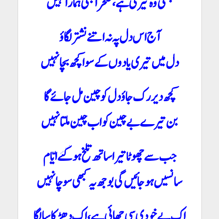
بستی وہ تیری ہے، صحرا بھی ہمارا نہیں
آج اس دل پہ نہ اتنے نشتر لگاؤ
دل میں تیری یادوں کے سوا کچھ بچا نہیں
کچھ دیر رک جاؤ دل کو چین مل جائے گا
بن تیرے بے چین کو اب چین ملتا نہیں
جب سے چھوٹا تیرا ساتھ تلخ ہو گئے ایّام
سانسیں ہو جائیں گی بوجھ یہ کبھی سوچا نہیں
اک بے خودی سی چھائی ہے، اک دھڑکا سا لگا