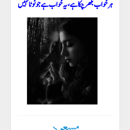
ہر خواب بکھر چکا ہے، یہ خواب ہے جو ٹوٹا نہیں
مسعود