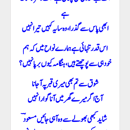
ہے
ابھی پاس سے گذرا، وہ سایہ کہیں تیرا نہیں
اس قدر تنہائی ہے ہمارے نواح میں کہ ہم
خود ہی سے پوچھتے ہیں، ہنگامہ کیوں برپا نہیں؟
شوق سے تم بھی میری قبر پہ آ جانا
آج اگر میرے گھر میں آنا گوارا نہیں
شاید کبھی بھولے سے وہ آ ہی جائیں مسعودؔ