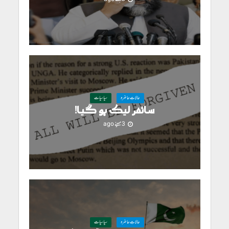
حالاتِ حاضرہ
سیاسیات
سائفر لیک ہو گیا!
3 مہینے ago
حالاتِ حاضرہ
سیاسیات