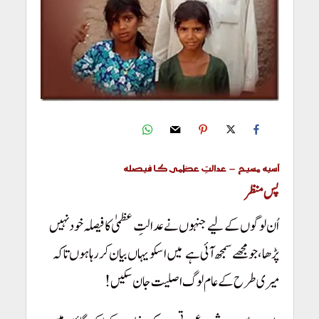
آسیہ مسیح – عدالتِ عظمی کا فیصلہ
پس منظر
اُن لوگوں کے لیے جنہوں نے عدالتِ عظمیٰ کا فیصلہ خود نہیں
پڑھا، جو مجھے سمجھ آئی ہے
میں اسکو یہاں بیان کررہا ہوں تاکہ
!
میری طرح کے عام لوگ اصلیت جان سکیں!