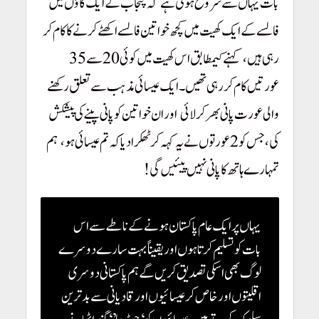
بات یہاں سے شروع ہوتی ہے
کہ پنجاب کے ایک گاؤں میں
!
فالسے کے ایک کھیت میں کچھ خواتین فالسے اکھٹے کرنے کا کام کر
رہی ہیں،
کہنے کیمطابق اس کھیت میں کوئی 20 سے 35
!
عورتیں کام کررہی تھیں۔
ایک عیسائی مذہب سے تعلق رکھنے
والی عورت پانی بھر کر لائی
اور ان خواتین کو پانی پینے کی پیشکش
!
کی، جس کو 2 عورتوں نے یہ کہہ کر ٹھکرادیا کہ تم عیسائی ہو،
ہم
!
تمہارے ہاتھ کا پانی نہیں پیئیں گی!
یہاں پر ایک عام پاکستان ہونے کے ناطے سے اس
بات کو تسلیم کرتا ہوں اور یقیناً بہت سارے دوسرے
لوگ بھی اسکی تصدیق کریں گے ہم پاکستانی دوسری
اقلیتوں اور خاص کر عیسائیوں اور قادیانی سے بدترین