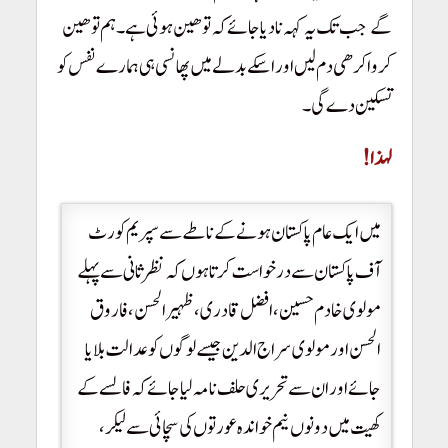
گے
جب تک یہ کہہ نا دیا جائے کہ توھین ہوئی ہے۔
ہم توھین
!
کرواکر ھی دم لیں اور اسکے بدلے میں پھانسی ہی ہمارے نفس کو
تسکین دے گی۔
لہذا!
میں ایک عام پاکستان ہونے کے ناطے سے سپریم کورٹ
آف پاکستان سے درخواست کرتا ہوں کہ نظرثانی سے پہلے
مولوی خادم حسین، افضل قادری، ظہیرالحسن، فاروق
الحسن اور مولوی سراج الدین جیسے لوگوں کو عدالت بلایا
جائے اور ان سے تحریری حلف نامہ لیا جائے کہ فالسے کے
کھیت میں دونوں نیم خواندہ عورتوں کی سچائی سے لیکر ،