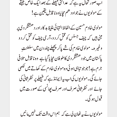
اب صورتحال یہ ہے کہ
عدالتی فیصلے کے بعد ایک خاص طبقے
!
کے مولویوں نے جو اودھم مچایا وہ ناقابلِ یقین ہے!
مولوی خادم حسین کے الفاظ انتہائی غلیظ بدکار اور دھشتگردی پر
مبنی ہیں
کہ چیف جسٹس کو قتل کر دو، آرمی چیف کو قتل کر دو
!
وغیرہ۔
مولوی خادم کی شے پاکر پچھلے چند دن میں سلطنتِ
!
پاکستان میں جو دھشتگردی کا طوفان مچایا گیا ہے
وہ ناقابل تلافی
!
جرم ہے!
جو جو تباہی ہوئی وہ مولوی خادم کے کھاتے میں لکھی
جائے گی۔
مولویوں کی اب یہ ڈیمانڈ ہے کہ فیصلے پر نظرثانی کی
جائے
اور نظرثانی صرف اور صرف پھانسی کے صورت میں
!
قبول ہو گی۔
!
مولویوں نے یہ ٹھان لی ہے کہ
ہم اس وقت تک نہیں مانیں
!