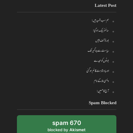
Latest Post
ہم سب شہید ہیں!
سائفر لیک ہو گیا!
بورڈ آف پیس
ریاست سے جاگیر تک
بوٹوں کو سجدے
اور بادشاہت قائم ہو گئی
دیسی ملا کے نام
آج کا حسین!
Spam Blocked
670 spam
blocked by
Akismet