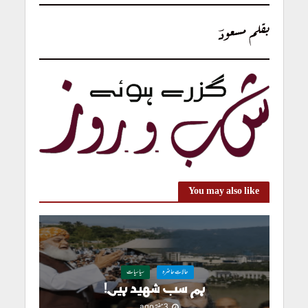
بقلم مسعودؔ
You may also like
حالاتِ حاضرہ
سیاسیات
ہم سب شہید ہیں!
3 ہفتے ago