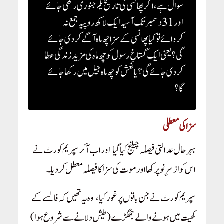
سوال ہے، اگر پھانسی کی تاریخ یکم جنوری رکھی جائے
اور 31 دسمبر تک آسیہ ایک لاکھ روپیہ جمع نہ
کروائے تو کیا پھانسی کے سزا چھ ماہ آگے کر دی جائے
گی؟ یعنی ایک گستاخِ رسول کو چھ ماہ کی مزید زندگی عطا
کر دی جائے گی؟ یا نعش کو چھ ماہ جیل میں رکھا جائے
گا؟
سزا کی معطلی
بہرحال عدالتی فیصلہ چیلنج کیا گیا
اور اب آ کر سپریم کورٹ نے
!
اس کو ازسرِ نو پرکھا اور موت کی سزا کا فیصلہ معطل کردیا۔
!
سپریم کورٹ نے جن باتوں پر غور کیا،
وہ یہ تھیں کہ فالسے کے
!
کھیت میں ہونے والے جھگڑے (طیش دلانے سے شروع ہوا)