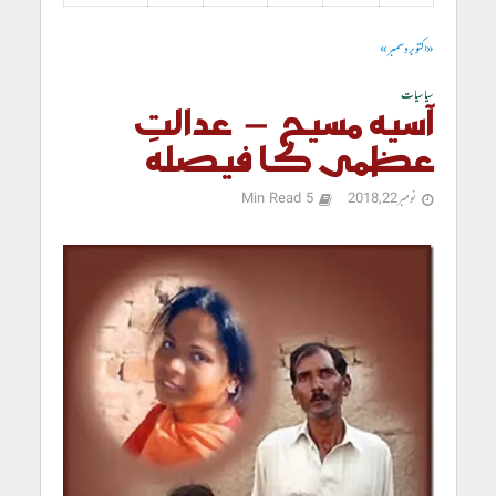
« اکتوبر
دسمبر »
سیاسیات
آسیہ مسیح – عدالتِ
عظمی کا فیصلہ
نومبر 22, 2018
5 Min Read