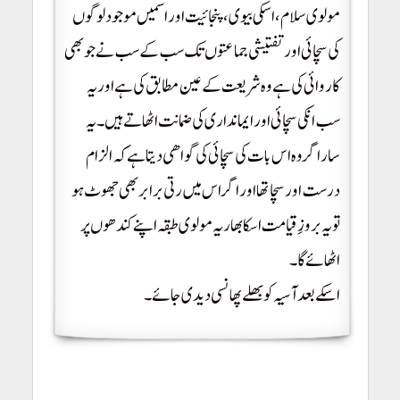
مولوی سلام، اسکی بیوی، پنجائیت اور اسمیں موجود لوگوں
کی سچائی اور تفتیشی جماعتوں تک سب کے سب نے جو بھی
کاروائی کی ہے وہ شریعت کے عین مطابق کی ہے اور یہ
سب انکی سچائی اور ایمانداری کی ضمانت اٹھاتے ہیں۔ یہ
سارا گروہ اس بات کی سچائی کی گواھی دیتا ہےکہ الزام
درست اور سچا تھا اور اگر اس میں رتی برابر بھی جھوٹ ہو
تو یہ بروزِ قیامت اسکا بھار یہ مولوی طبقہ اپنے کندھوں پر
اٹھائے گا۔
اسکے بعد آسیہ کو بھلے پھانسی دیدی جائے۔
Asia Bibi blashphemy case, asia bibi update 2018, asia maseeh
high court decision.