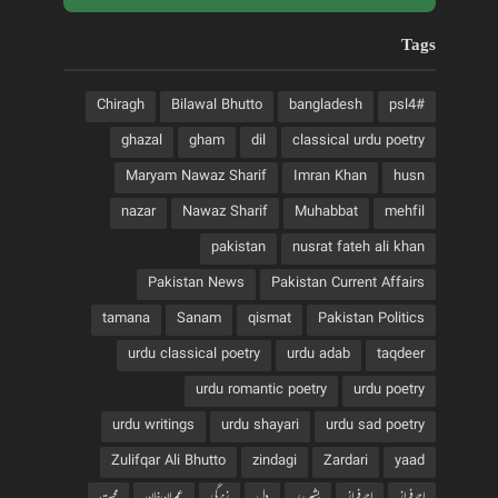
Tags
Chiragh
Bilawal Bhutto
bangladesh
#psl4
ghazal
gham
dil
classical urdu poetry
Maryam Nawaz Sharif
Imran Khan
husn
nazar
Nawaz Sharif
Muhabbat
mehfil
pakistan
nusrat fateh ali khan
Pakistan News
Pakistan Current Affairs
tamana
Sanam
qismat
Pakistan Politics
urdu classical poetry
urdu adab
taqdeer
urdu romantic poetry
urdu poetry
urdu writings
urdu shayari
urdu sad poetry
Zulifqar Ali Bhutto
zindagi
Zardari
yaad
احمد فراز
احمدفراز
بشیربدر
دل
زندگی
عمران خان
محبت