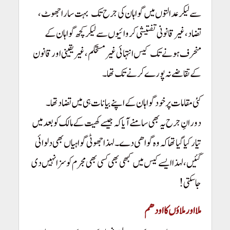
سے لیکر عدالتوں میں گواہان کی جرح تک
بہت سارا جھوٹ،
!
تضاد، غیرقانونی تفتیشی کروائیوں سے لیکرکچھ گواہان کے
منحرف ہونے تک
کیس انتہائی غیرمستحکم، غیریقینی اور قانون
!
کے تقاضے نہ پورے کرنے تک تھا۔
!
کئی مقامات پر خود گواہان کے اپنے بیانات ہی میں تضاد تھا۔
!
دورانِ جرح یہ بھی سامنے آیا کہ جیسے کھیت کے مالک کو بعد میں
تیار کیا گیا تھا کہ وہ گواھی دے۔
لہذا جھوٹی گواہیاں بھی دلوائی
گئیں، لہذا ایسے کیس میں کبھی بھی کسی بھی مجرم کو سزا نہیں دی
جاسکتی!
ملا اور ملاؤں کا اودھم