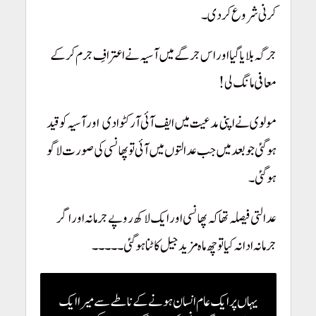
کرنی شروع کر دی۔
!
جرگہ بلایا گیا اور اس جرگے میں آسیہ نے اعترافِ جرم کر کے
معافی مانگ لی!
مولوی نے اپنی مدعیت میں ایف آئی آر کٹوا دی
اور آسیہ کو قید
!
ہو گئی جو بعد میں جب عدالتوں میں آئی تو پھانسی کی صورت لاگو
ہو گئی۔
!
عدالتی فیصلہ تھا کہ پھانسی اور ایک لاکھ روپے جرمانہ اور اگر
جرمانہ ادا نہ کیا تو چھ ماہ مزید جیل کاٹنا ہو گئی۔۔۔۔۔
!
یہاں پر ایک عام انسان ہونے کے ناطے سے میرا ایک