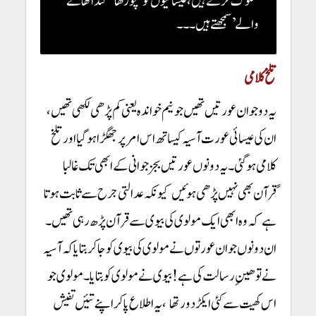
سلوک کرتے ہیں، عیسائیوں کو ‘چوڑھا’ ‘گنداٹھانے
والے’ سمجھتے ہیں۔۔۔
تلخ کلامی
یہ دو جوان عورتیں تھیں جو نیم خواندہ یعنی کم پڑھی لکھی تھیں،
!
ان کی عیسائی عورت آسیہ کیساتھ اس امر پر جھگڑا ہو گیا اور تلخ
کلامی ہو گئی۔
یہ دونوں عورتیں بجز جوانی کے ابھی تک غالبا
ًقرآن بھی نہیں پڑھی ہوئیں
کیونکہ عدالتی جرح سےثابت ہوتا
!
ہے
کہ وہ ابھی ایک مولوی کی بیوی سے قرآن پڑھ رہی تھیں۔
!
ان دونوں جوان عورتوں نے مولوی کی بیوی کو جا کر بتایا کہ آسیہ
نے توھینِ رسالت کی ہے!
بیوی نے مولوی کو بتایا۔ مولوی جو
اس کھیت سے کئی ایکڑ دور تھا
، یہ اطلاع پاکر اپنے تئیں تفیش
!