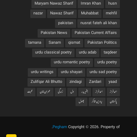
Maryam Nawaz Sharif
Imran Khan
husn
nazar
Nawaz Sharif
Muhabbat
mehfil
pakistan
nusrat fateh ali khan
Pakistan News
Pakistan Current Affairs
tamana
Sanam
qismat
Pakistan Politics
urdu classical poetry
urdu adab
taqdeer
urdu romantic poetry
urdu poetry
urdu writings
urdu shayari
urdu sad poetry
Zulifqar Ali Bhutto
zindagi
Zardari
yaad
احمد فراز
احمدفراز
بشیربدر
دل
زندگی
عمران خان
محبت
پاکستان
پروین شاکر
پھول
.
Pegham
Copyright © 2026. Property of