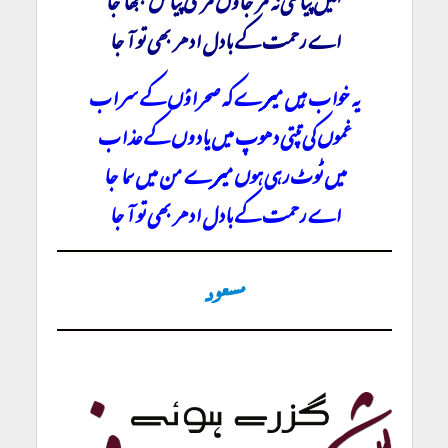
اے رحمت کے بادل ادھر بھی تو آ جا
یہ خواب ہیں میرے کہ صحراؤں کے سراب
غموں کی تپتی دھوپ میں یادوں کے عذاب
میں ٹوٹ رہی ہوں میرے من میں سما جا
اے رحمت کے بادل ادھر بھی تو آ جا
مسعود
Meri Shairi: Rehmat Key Badal