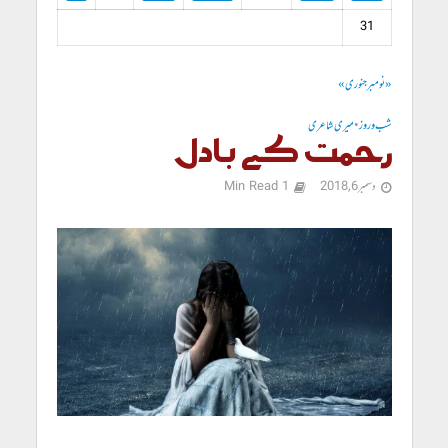
31
« نومبر
جنوری »
شب و روز
•
میری شاعری
رحمت کے بادل
دسمبر 6, 2018
1 Min Read