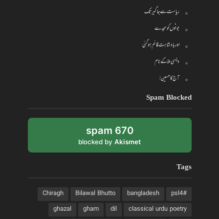
ریاست سے جاگیر تک
بوٹوں کو سجدے
اور بادشاہت قائم ہو گئی
دیسی ملا کے نام
آج کا حسین!
Spam Blocked
670 spam
blocked by
Akismet
Tags
Chiragh
Bilawal Bhutto
bangladesh
#psl4
ghazal
gham
dil
classical urdu poetry