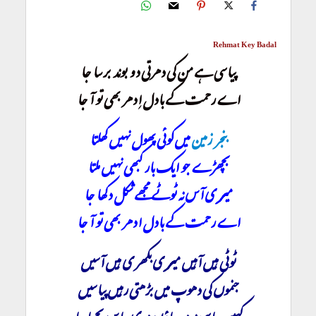
Rehmat Key Badal
پیاسی ہے من کی دھرتی دو بوند برسا جا
اے رحمت کے بادل اِدھر بھی تو آ جا
بنجر زمین
میں کوئی پھول نہیں کھلتا
بچھڑے جو ایک بار کبھی نہیں ملتا
میری آس نہ ٹوٹے مجھے شکل دکھا جا
اے رحمت کے بادل ادھر بھی تو آ جا
ٹوٹی ہیں آہیں میری بکھری ہیں آسیں
جنموں کی دھوپ میں بڑھتی رہیں پیاسیں
کہیں پیاسی نہ مر جاؤں مری پیاس بجھا جا