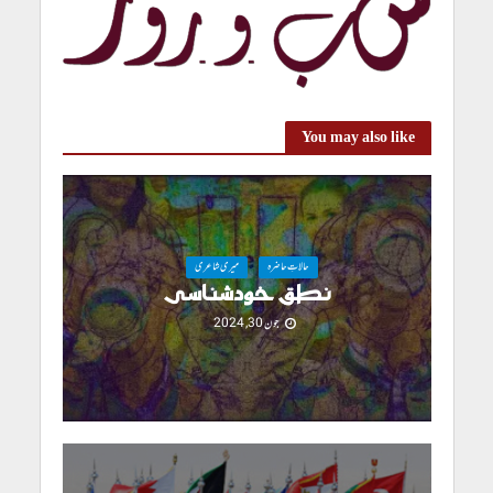
You may also like
حالاتِ حاضرہ
میری شاعری
نطق خودشناسی
جون 30, 2024