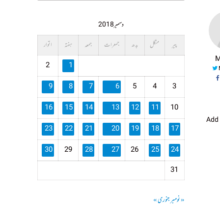
دسمبر 2018
پیر
منگل
بدھ
جمعرات
جمعہ
ہفتہ
اتوار
M
2
1
9
8
7
6
5
4
3
16
15
14
13
12
11
10
Add
23
22
21
20
19
18
17
30
29
28
27
26
25
24
31
« نومبر
جنوری »