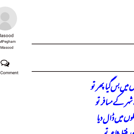
asood
MPegham
Masood
 Comment
میں بس گیا پھر تو
ہر کے مسافر تو
لوں میں ڈال دیا
ر فقط شاعر تو