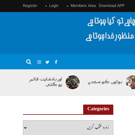
Register
Login
Members Area
Download APP
اور بادشاہت قائم
بوٹوں کو سجدے
ہو گئی
Categories