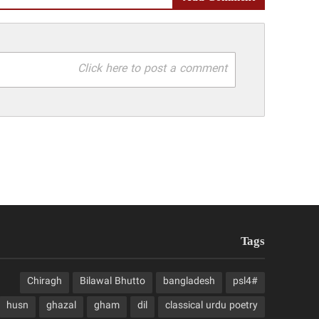
Click here to post a comment
Tags
Chiragh
Bilawal Bhutto
bangladesh
#psl4
husn
ghazal
gham
dil
classical urdu poetry