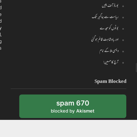
s
بورڈ آف پیس
d
e
ریاست سے جاگیر تک
d
y
بوٹوں کو سجدے
,
اور بادشاہت قائم ہو گئی
g
.
دیسی ملا کے نام
آج کا حسین!
Spam Blocked
670 spam
blocked by
Akismet