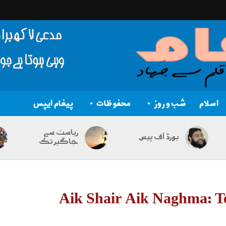
اسلام
شب و روز
محفوظات
پیغام ایپس
ریاست سے
بورڈ آف پیس
جاگیر تک
Aik Shair Aik Naghma: T