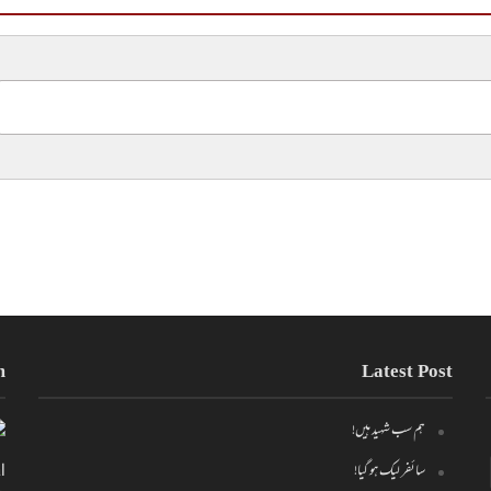
m
Latest Post
ہم سب شہید ہیں!
سائفر لیک ہو گیا!
l