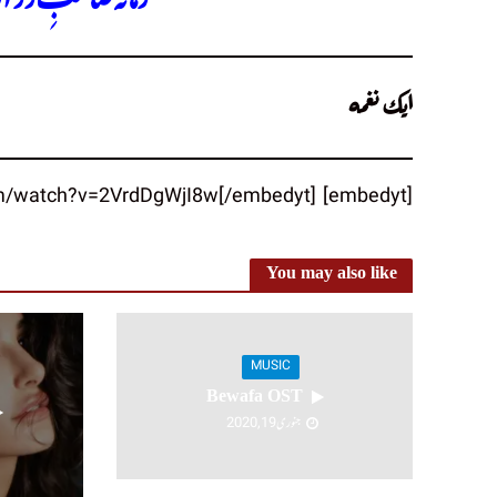
ایک نغمہ
[embedyt] https://www.youtube.com/watch?v=2VrdDgWjI8w[/embedyt]
You may also like
MUSIC
Bewafa OST
جنوری 19, 2020