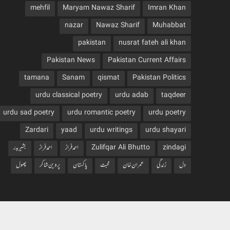
mehfil
Maryam Nawaz Sharif
Imran Khan
nazar
Nawaz Sharif
Muhabbat
pakistan
nusrat fateh ali khan
Pakistan News
Pakistan Current Affairs
tamana
Sanam
qismat
Pakistan Politics
urdu classical poetry
urdu adab
taqdeer
urdu sad poetry
urdu romantic poetry
urdu poetry
Zardari
yaad
urdu writings
urdu shayari
zindagi
Zulifqar Ali Bhutto
احمد فراز
احمدفراز
بشیربدر
دل
زندگی
عمران خان
محبت
پاکستان
پروین شاکر
پھول