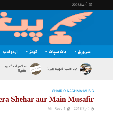
اگست 8, 2026
سر ورق
ہاٹ سپاٹ
کوئز
اردو ادب
سائفر لیک ہو
ہم سب شہید ہیں!
گیا!
SHAIR-O-NAGHMA
•
MUSIC
era Shehar aur Main Musafir
دسمبر 7, 2018
1 Min Read