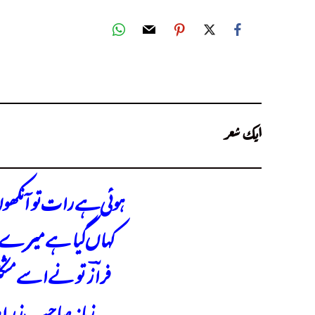
Aik Shair Aik Naghma: Tera Shehar aur Main Musafir
ایک شعر
ہوئی ہے رات تو آنکھوں 
کہاں گیا ہے میرے ش
فرازؔ تو نے اسے مشک
زمانہ صاحبِ زر او