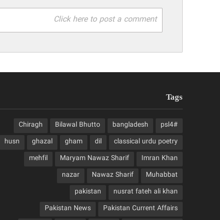
Click here to post a comment
Tags
Chiragh
Bilawal Bhutto
bangladesh
#psl4
husn
ghazal
gham
dil
classical urdu poetry
mehfil
Maryam Nawaz Sharif
Imran Khan
nazar
Nawaz Sharif
Muhabbat
pakistan
nusrat fateh ali khan
Pakistan News
Pakistan Current Affairs