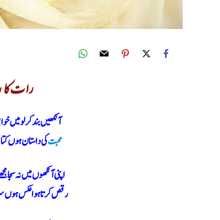
رات کا ر
آنکھیں بند کر لو میں خوا
محبت
کی داستان ہوں کتاب
اپنی آنکھوں میں نہ سجا 
رقص کرتا ہوا عکس ہوں سرا