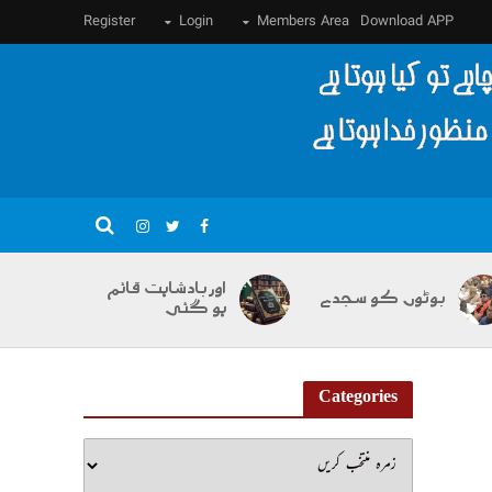
Register
Login
Members Area
Download APP
اور بادشاہت قائم
بوٹوں کو سجدے
ہو گئی
Categories