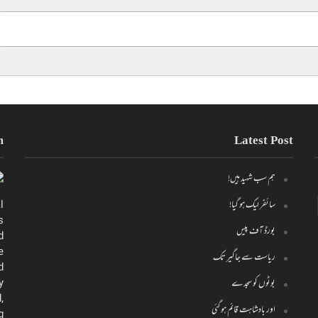
m
Latest Post
ہم سب شہید ہیں!
سائفر لیک ہو گیا!
l
s
بورڈ آف پیس
d
e
ریاست سے جاگیر تک
d
y
بوٹوں کو سجدے
,
اور بادشاہت قائم ہو گئی
g