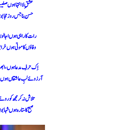
عشقِ لا انتہا ہوں صلیب
حسن بنا جس روز حجابوں
رات کا راہی ہوں اجالوں
وفاؤں کا موتی ہوں خراب
اِک حرفِ مدعا ہوں، ابھر
آرزوئے لبِ عاشقاں ہوں عذ
تلاش نہ کر مجھ کو روئے
صبح کا ستارہ ہوں شہابو