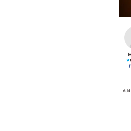
M
Add