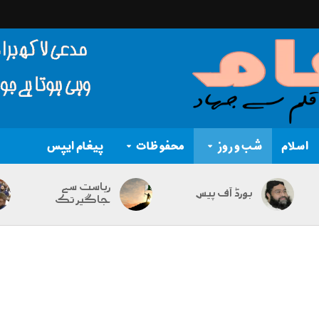
اسلام
شب و روز
محفوظات
پیغام ایپس
ریاست سے
بورڈ آف پیس
جاگیر تک