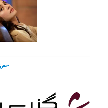
مسعودؔ
Raat Ka Rahi