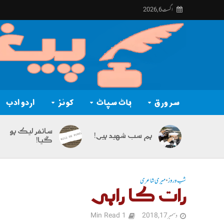
اگست 6, 2026
سر ورق
ہاٹ سپاٹ
کوئز
اردو ادب
سائفر لیک ہو
ہم سب شہید ہیں!
گیا!
شب و روز
•
میری شاعری
رات کا راہی
دسمبر 17, 2018
1 Min Read