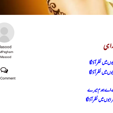
اہی
asood
MPegham
Masood
بوں میں نظر آؤنگا
وں میں نظر آؤنگا
 Comment
مجھے اے ہمدم میرے
بوں میں نظر آؤنگا