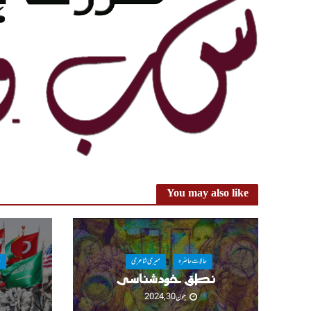
You may also like
حالاتِ حاضرہ
میری شاعری
ح
نطق خودشناسی
جون 30, 2024