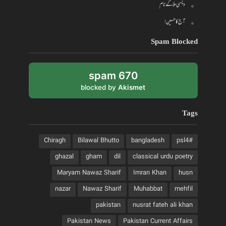
دیسی ملا کے نام
آج کا حسین!
Spam Blocked
670 spam
blocked by
Akismet
Tags
Chiragh
Bilawal Bhutto
bangladesh
#psl4
ghazal
gham
dil
classical urdu poetry
Maryam Nawaz Sharif
Imran Khan
husn
nazar
Nawaz Sharif
Muhabbat
mehfil
pakistan
nusrat fateh ali khan
Pakistan News
Pakistan Current Affairs