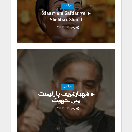
انٹرٹینمنٹ
Maaryam Safdar vs
Shehbaz Sharif
جون 19, 2019
انٹرٹینمنٹ
شہبازشریف پارلیمنٹ
میں جھوٹ
جون 19, 2019