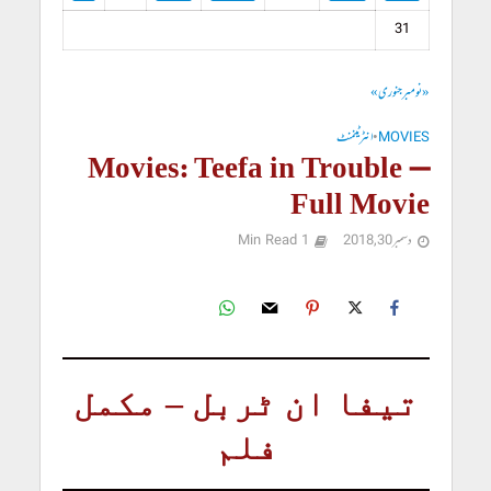
31
« نومبر
جنوری »
MOVIES
•
انٹرٹینمنٹ
Movies: Teefa in Trouble –
Full Movie
دسمبر 30, 2018
1 Min Read
تیفا ان ٹربل – مکمل
فلم