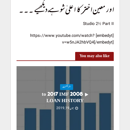
اور معین اختر کا اعلیٰ شو ہے، دیکھیے ۔۔۔
Studio 2½ Part II
[embedyt] https://www.youtube.com/watch?
v=w5nJA2hbVQ4[/embedyt]
You may also like
انٹرٹینمنٹ
2008 to 2017 IMF
LOAN HISTORY
جون 19, 2019