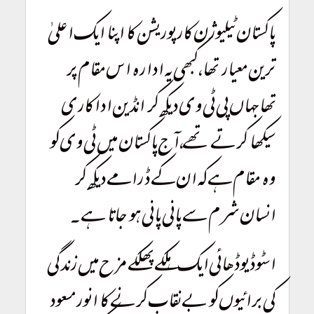
پاکستان ٹیلیوژن کارپوریشن کا اپنا ایک اعلیٰ
ترین معیار تھا، کبھی یہ ادارہ اس مقام پر
تھاجہاں پی ٹی وی دیکھ کر انڈین اداکاری
سیکھا کرتے تھے، آج پاکستان میں ٹی وی کو
وہ مقام ہے کہ ان کے ڈرامے دیکھ کر
انسان شرم سے پانی پانی ہو جاتا ہے۔
اسٹوڈیوڈھائی ایک ہلکے پھلکے مزح میں زندگی
کی برائیوں کو بے نقاب کرنے کا انورمسعود