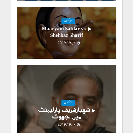
انٹرٹینمنٹ
Maaryam Safdar vs
Shehbaz Sharif
جون 19, 2019
انٹرٹینمنٹ
شہبازشریف پارلیمنٹ
میں جھوٹ
جون 19, 2019