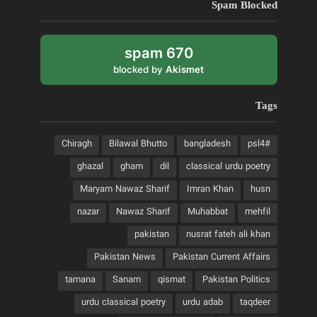
Spam Blocked
670 spam
blocked by
Akismet
Tags
Chiragh
Bilawal Bhutto
bangladesh
#psl4
ghazal
gham
dil
classical urdu poetry
Maryam Nawaz Sharif
Imran Khan
husn
nazar
Nawaz Sharif
Muhabbat
mehfil
pakistan
nusrat fateh ali khan
Pakistan News
Pakistan Current Affairs
tamana
Sanam
qismat
Pakistan Politics
urdu classical poetry
urdu adab
taqdeer