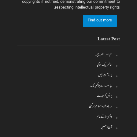
copyrights if notified, demonstrating our commitment to
respecting intellectual property rights.
Find out more
Latest Post
ہم سب شہید ہیں!
سائفر لیک ہو گیا!
بورڈ آف پیس
ریاست سے جاگیر تک
بوٹوں کو سجدے
اور بادشاہت قائم ہو گئی
دیسی ملا کے نام
آج کا حسین!