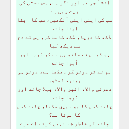
انشأ جی یہ اور نگر ہے، اِس بستی کی
ریت یہی ہے
سب کی اپنی اپنی آنکھیں، سب کا اپنا
اپنا چاند
دُکھ کا دریا، سُکھ کا ساگر، اِس کے دم
سے دیکھ لیا
ہم کو اپنے ساتھ ہی لے کر ڈوبا اور
اُبرا چاند
ہم نے تو دونو کو دیکھا ہے، دونو ہی
بیدرد کھٹور
دھرتی والا، انبر والا، پہلا چاند اور
دُوجا چاند
چاند کسی کا ہو نہیں سکتا، چاند کسی
کا ہوتا ہے؟
چاند کی خاطر ضد نہیں کرتے اے مرے