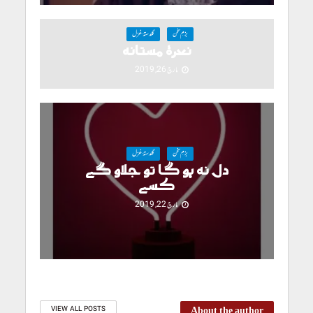
بزمِ سخن
گلدستۂ غزل
نعرۂ مستانہ
مارچ 26, 2019
بزمِ سخن
گلدستۂ غزل
دل نہ ہو گا تو جلاو گے
کسے
مارچ 22, 2019
About the author
VIEW ALL POSTS