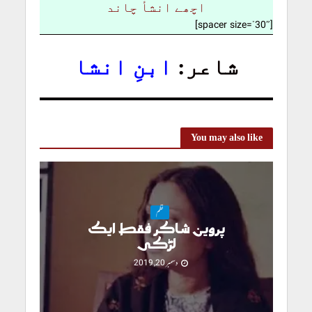
اچھے انشأ چاند
[spacer size=”30″]
شاعر:
ابنِ انشا
You may also like
نظم
پروین شاکر فقط ایک
لڑکی
دسمبر 20, 2019