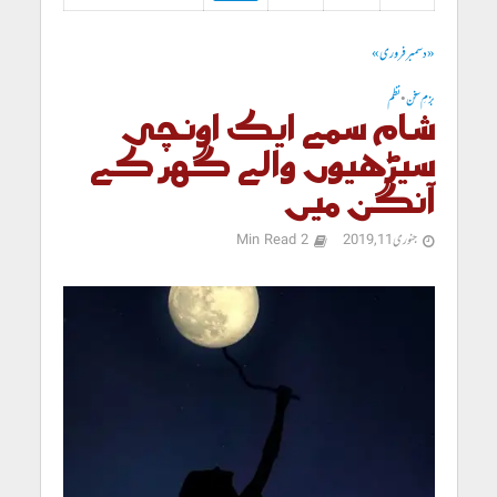
« دسمبر
فروری »
بزمِ سخن
•
نظم
شام سمے ایک اونچی
سیڑھیوں والے گھر کے
آنگن میں
جنوری 11, 2019
2 Min Read