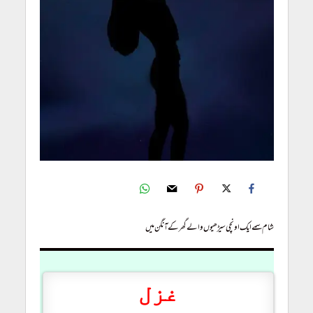
شام سمے ایک اونچی سیڑھیوں والے گھر کے آنگن میں
غزل