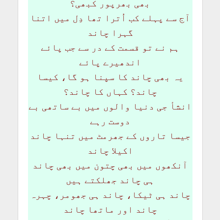
بھی بھرپور کبھی؟
آج سے پہلے کب اُترا تھا دِل میں اتنا
گہرا چاند
ہم نے تو قسمت کے در سے جب پائے
اندھیرے پائے
یہ بھی چاند کا سپنا ہو گا، کیسا
چاند؟ کہاں کا چاند؟
انشأ جی دنیا والوں میں بے ساتھی بے
دوست رہے
جیسا تاروں کے جھرمٹ میں تنہا چاند
اکیلا چاند
آنکھوں میں بھی چتون میں بھی چاند
ہی چاند جھلکتے ہیں
چاند ہی ٹیکا، چاند ہی جھومر، چہرہ
چاند اور ماتھا چاند