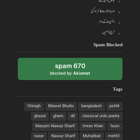
بوٹوں کو سجدے
اور بادشاہت قائم ہو گئی
دیسی ملا کے نام
آج کا حسین!
Spam Blocked
670 spam
blocked by
Akismet
Tags
Chiragh
Bilawal Bhutto
bangladesh
#psl4
ghazal
gham
dil
classical urdu poetry
Maryam Nawaz Sharif
Imran Khan
husn
nazar
Nawaz Sharif
Muhabbat
mehfil