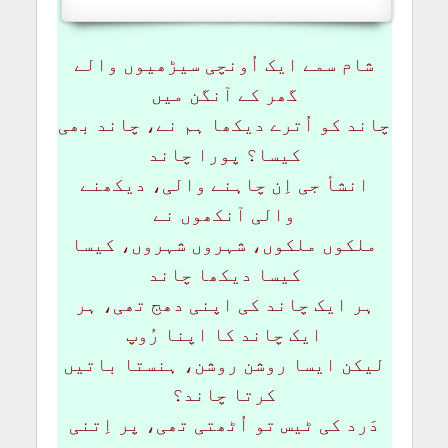
شام سمے ایک اُونچی سیڑھیوں والے
گھر کے آنگن میں
چاند کو اُترے دیکھا ہم نے، چاند بھی
کیسا؟ پورا چاند
انشأ جی اِن چاہنے والی، دیکھنے
والی آنکھوں نے
ملکوں ملکوں، شہروں شہروں، کیسا
کیسا دیکھا چاند
ہر ایک چاند کی اپنی دھج تھی، ہر
ایک چاند کا اپنا رُوپ
لیکن ایسا روشن روشن، ہنستا باتیں
کرتا چاند؟
دَرد کی ٹیس تو اُٹھتی تھی، پر اِتنی