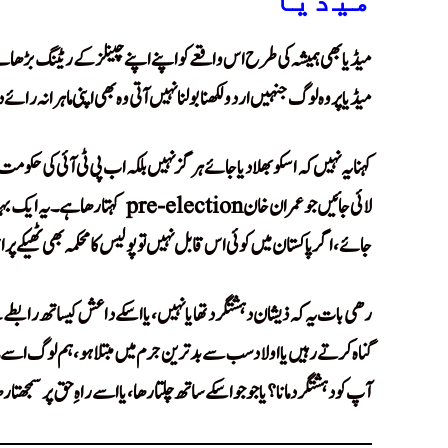
میڈیا
میڈیا بھی ہمیشہ کی طرح اس واقعے کو اپنے اپنے چینلز کے ریٹنگ بڑھا
میڈیا پر وہ لوگ جنہیں اردو لکھنا بولنا نہیں آتی وہ بھی اپنی ماہرانہ را
کہنا یہ نہیں کہ اسکو بھلا دیا جائے ہرگز نہیں بلکہ اب پی ٹی آئی کی حکومت
لائی جائیں جو عمران خان e-election
جائے، اگر پاکستان میں کوئی اس قابل نہیں تو پولیس کا محکمہ بھی ٹھیکے پر اٹ
رھی بات یہ کہ ذیشان دہشتگرد تھا یا نہیں، یا اسکے داعش کیساتھ رابطے تھ
گناہ کرتے رہیں یا اولاد سب سے بدترین جرم میں مبتلا ہو، ہم لوگ اسے م
آپ کو دہشتگرد مانا؟ یا جو جو اسکے ساتھ چلتا رھا، یا اسے راہِ حق پر سمجھتا رھ