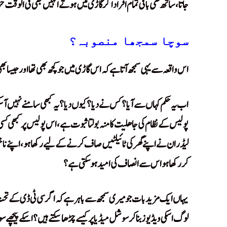
جاتا، ساتھ ھی باقی تمام افراد اگر گاڑی میں ہوتے انہیں بھی فی الوقت 
سوچا سمجھا منصوبہ؟
اس واقعہ سے یہی سمجھ آتا ہے کہ اس گاڑی میں جو کچھ بھی تھا اور جیسا بھی تھ
اب یہ حکم کہاں سے آیا ؟ کس نے دیا؟ کیوں دیا؟ یہ کبھی سامنے نہیں آ سکت
پولیس کے نظام کی جاھلیت کا منہ بولتا ثبوت ہے، اس پولیس پر کبھی کسی
لیڈران نے اپنے گھر کی ٹائیلٹیں صاف کرنے کے لیے رکھا ہو، اپنے ناخنو
کر رکھا ہو اس سے انصاف کی امید ہو سکتی ہے؟
یہاں ایک مزید بات جو میری سمجھ سے باہر ہے کہ اگر سی ٹی ڈی کے تحت گ
لوگ اسکی ویڈیوز بنا کر سوشل میڈیا پر کیسے چڑھا سکتے ہیں؟ اسکے پیچھے سو