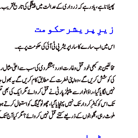
پھیلانا ہے، یاد رہے کہ زرداری کے عدالت میں پیشگی کی تاریخ قری
زیرِپریشرحکومت
اس میں اب سارے کا سارا پریشر پی ٹی آئی کی حکومت پر ہے۔
مخالفین جو کبھی خود قتل و غارت اور دہشتگردی کی سب سے اعلیٰ مثال رہ
کی کوشش کریں گے، وہ اپنی فطرت کے مطابق کام کریں گے یہ بھول جائنگے
نہیں لگایا گیا، راؤ انوار سے پیپلز پارٹی نے قتل کروائے مگر ایک کی بھی ت
تک اس کو کیفرِ کردار تک نہیں پہنچایا گیا، چھوٹو گینگ کو استعمال کرتے
ملوث رہی ، گلوبٹوں کے ذریعے کتنے قتل نہیں کروائے؟ مگر کیا آج تک 