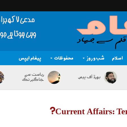
اسلام
شب و روز
محفوظات
پیغام ایپس
ریاست سے
بورڈ آف پیس
جاگیر تک
Current Affairs: Ter