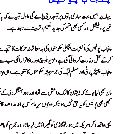
یہاں پر ہمیں بہت ساری باتوں پر توجہ دینی پڑے گی، اول تو یہ ہے کہ پا
غیرپروفیشنل اور کسی بھی قسم کی جدید تعلیم و تربیت سے نابلد ہے۔
پنجاب پولیس کی اکثریت پچھلی حکومتوں کی بدمعاشانہ حرکات کا نتیجہ ہے
کر کے قتل و غارت کروائی گئی ہے، عزیربلوچ اور راؤ انوار انکی سب س
پنجاب پیپلزپارٹی اور مسلم لیگ کی جرم پیشہ حکومتوں کا نتجہ ہے۔ وہی legacy پی ٹی آئی کی حکومت کو ملی ہے۔
مان بھی لیا جائے کہ ذیشان کا لنک داعش سے تھا، اور وہ دہشتگردی کے چ
کبھی بھی پولیس کو یہ حق نہیں ہوتا کہ وہ یوں سرِ عام کسی پر اندھا
یہی واقعہ اگر امریکہ میں ہوتا تو گاڑی کو گھیراؤ میں لیا جاتا، اور مجرم کو ب