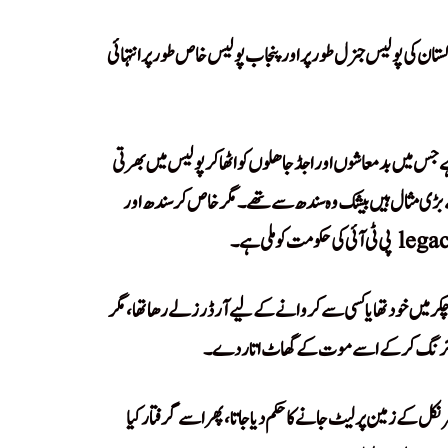
کستان کی پولیس جنرل طور پر اور پنجاب پولیس خاص طور پر انتہائی
 جس میں بدمعاشوں اور اجڈ جاھلوں کو اٹھا کر پولیس میں بھرتی
ے بڑی مثال ہیں بیشک وہ سندھ سے تھے۔ مگر خاص کر سندھ اور
کر میں خود تھا یا کسی سے کروانے کے لیے آرڈرز لے رھا تھا، مگر
دھند فائرنگ کر کے اسے موت کے گھاٹ اتار دے۔
اھر نکل کے زمین پر لیٹ جانے کا حکم دیا جاتا، پھر اسے گرفتار کیا