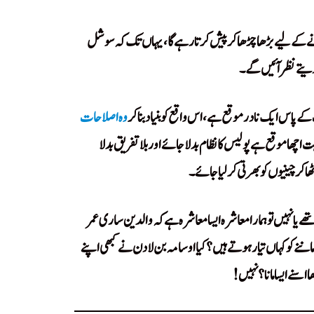
نے کے لیے بڑھا چڑھا کر پیش کرتا رہے گا، یہاں تک کہ سوشل
ئے دیتے نظر آئیں گے۔
 کے پاس ایک نادر موقع ہے ، اس واقع کو بنیاد بنا کر
وہ اصلاحات
pr کہتا رھا ہے۔ یہ ایک بہت اچھا موقع ہے پولیس کا نظام بدلا جائے اور بلاتفریق بدلا
ھا کر چینیوں کو بھرتی کر لیا جائے۔
ے یا نہیں تو ہمارا معاشرہ ایسا معاشرہ ہے کہ والدین ساری عمر
اننے کو کہاں تیار ہوتے ہیں؟ کیا اوسامہ بن لادن نے کبھی اپنے
ا اسنے ایسا مانا؟ نہیں!