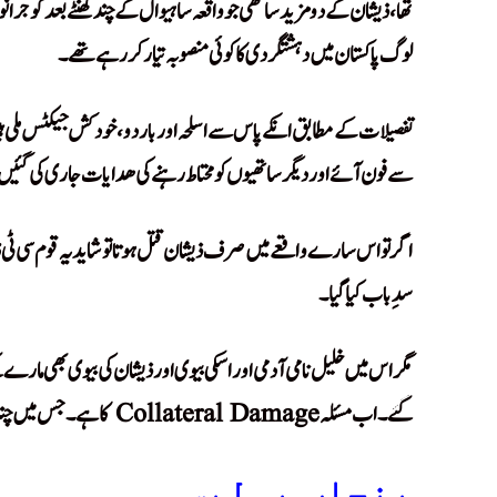
تھا، ذیشان کے دو مزید ساتھی جو واقعہ ساہیوال کے چند گھنٹے بعد گوجر
لوگ پاکستان میں دہشتگردی کا کوئی منصوبہ تیار کررہے تھے۔
تفصیلات کے مطابق انکے پاس سے اسلحہ اور باردو، خودکش جیکٹس ملی ہی
سے فون آئے اور دیگر ساتھیوں کو محتاط رہنے کی ھدایات جاری کی گئیں
اگر تو اس سارے واقعے میں صرف ذیشان قتل ہوتا تو شاید یہ قوم سی ٹی 
سدِباب کیا گیا۔
مگر اس میں خلیل نامی آدمی اور اسکی بیوی اور ذیشان کی بیوی بھی مارے گ
گئے۔ اب مسئلہ Collateral Damage کا ہے۔ جس میں چند بے گناہ شہریوں کا قتل ہوا ہے۔
پنجاب پولیس