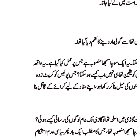
حراست میں لے لیا جاتا۔
ا اسے گولی مار دینے کا حکم دیا گیا تھا۔
ا۔ یہ ایک سوچا سمجھا منصوبہ ہے جس پر عمل کیا گیا ہے۔ یہ واقعہ
 کو یقین تھا ہی نہیں اب کیسے ہو سکتا؟ جس پولیس کو کرپٹ زدہ
ں کی میل بنا کر رکھا ہو، اپنے مفاد کے لیے کرائے کے قاتل بنا
اڑی میں اسلحہ تھا تو گاڑی تک عام لوگوں کی رسائی کیسے ہوئی؟
چا سمجھا منصوبہ تھا، جس کا مطلب ایک بار پھر سیاسی عدم استحکام