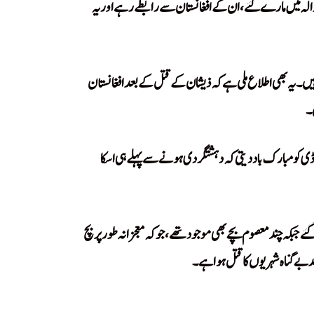
انوالہ میں مارے گئے، ان کے افغانستان سے رابطے رہے اور یہ
ں۔ یہ بھی اطلاع ملی ہے کہ ذیشان کے قتل کے بعد افغانستان
۔
ڈی کو مبارک باد دیتی کہ دہشتگردی ہونے سے پہلے ہی اسکا
ئے جبکہ چند معصوم بچے بھی موجود تھے، جوکہ معجزانہ طور پر بچ