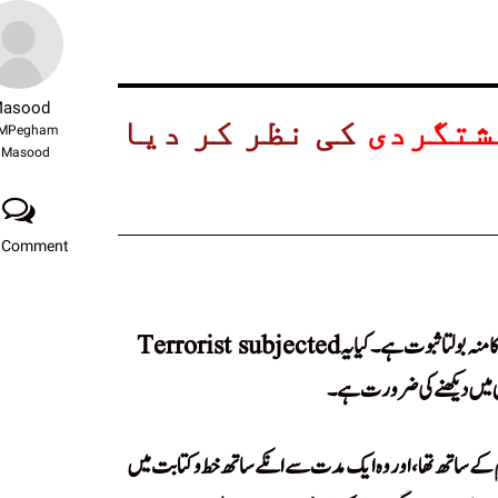
asood
شتگردی
کی نظر کر دیا
MPegham
Masood
 Comment
ایک بار پھر ہمارے اداروں کی ناکامی اورغیرپروفیشنلزم کا منہ بولتا ثبوت ہے۔ کیا یہ Terrorist subjected
ئی میں دیکھنے کی ضرورت ہے۔
م کے ساتھ تھا، اور وہ ایک مدت سے انکے ساتھ خط و کتابت میں