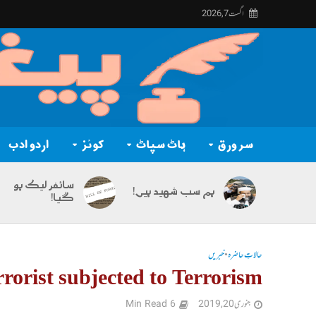
اگست 7, 2026
سر ورق
ہاٹ سپاٹ
کوئز
اردو ادب
سائفر لیک ہو
ہم سب شہید ہیں!
گیا!
حالاتِ حاضرہ
•
خبریں
rorist subjected to Terrorism?
جنوری 20, 2019
6 Min Read