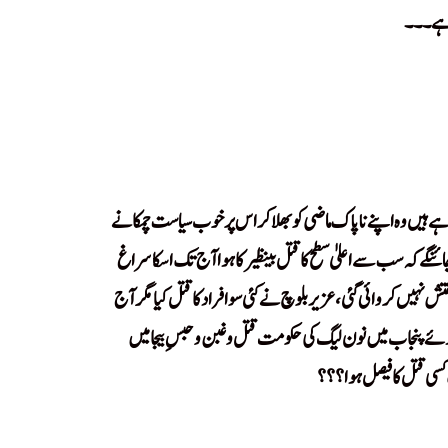
ب ہے۔۔۔
ے ہیں وہ اپنے ناپاک ماضی کو بھلا کر اس پر خوب سیاست چمکانے
 کہ سب سے اعلیٰ سطح کا قتل بینظیر کا ہوا آج تک اسکا سراغ
فتش نہیں کروائی گئی، عزیربلوچ نے کئی سو افراد کا قتل کیا مگر آج
 ہوئے پنجاب میں نون لیگ کی حکومت قتل و غبن و حبسِ بیجا میں
کسی قتل کا فیصل ہوا؟؟؟