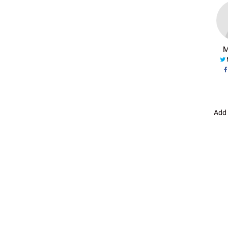
M
Add