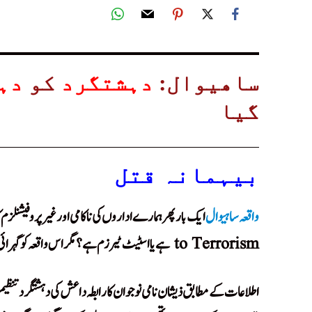
ساھیوال:
دہشتگرد
کو
دہ
گیا
بیہمانہ قتل
واقعہ ساہیوال
to Terrorism ہے یا اسٹیٹ ٹیرزم ہے؟
مگراس واقعہ کو گہرا
اطلاعات کے مطابق ذیشان نامی نوجوان کا رابطہ داعش کی دہشتگرد تنظی