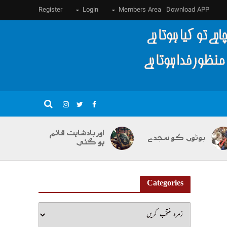
Register
Login
Members Area
Download APP
اور بادشاہت قائم
بوٹوں کو سجدے
ہو گئی
Categories