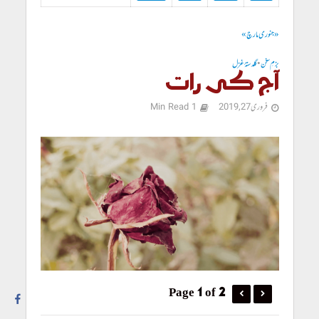
« جنوری
مارچ »
بزمِ سخن
•
گلدستۂ غزل
آج کی رات
فروری 27, 2019
1 Min Read
Page 1 of 2