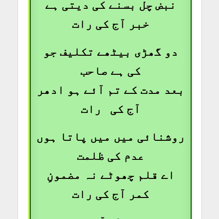
نبض چل بسنے کی دیتی ہے
خبر آج کی رات
دو گھڑی بیٹھے تکلیف جو
کی ہے صاحب
بعد مدت کے تم آئے ہو ادھر
آج کی رات
روشنائی میں میں پاتا ہوں
عدم کی ظلمت
اے قلم چھوٹے نہ مضمونِ
کمر آج کی رات