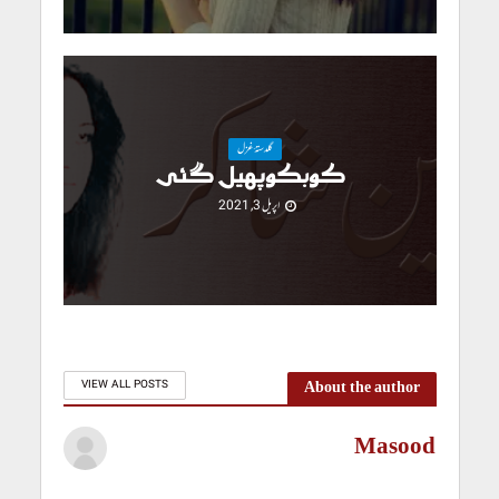
گلدستۂ غزل
کوبکوپھیل گئی
اپریل 3, 2021
About the author
VIEW ALL POSTS
Masood