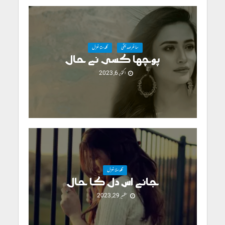
ساغرصدیقی
گلدستۂ غزل
پوچھا کسی نے حال
اکتوبر 6, 2023
گلدستۂ غزل
جانے اس دل کا حال
ستمبر 29, 2023