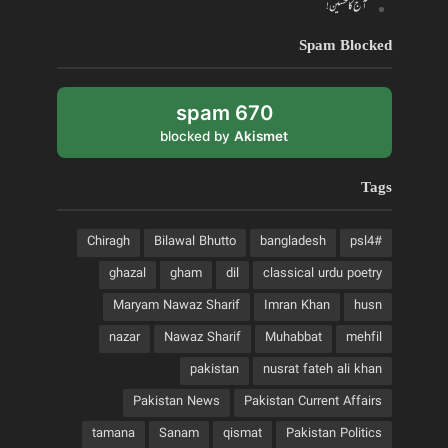
آج کا حسین!
Spam Blocked
670 spam
blocked by
Akismet
Tags
Chiragh
Bilawal Bhutto
bangladesh
#psl4
ghazal
gham
dil
classical urdu poetry
Maryam Nawaz Sharif
Imran Khan
husn
nazar
Nawaz Sharif
Muhabbat
mehfil
pakistan
nusrat fateh ali khan
Pakistan News
Pakistan Current Affairs
tamana
Sanam
qismat
Pakistan Politics