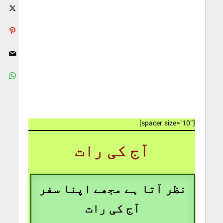
آج کی رات
[spacer size=”10″]
آج کی رات
نظر آتا ہے مجھے اپنا سفر
آج کی رات