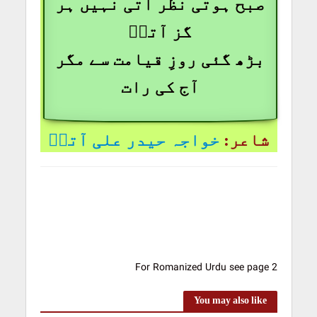
صبح ہوتی نظر آتی نہیں ہر
گز آتشؔ
بڑھ گئی روزِ قیامت سے مگر
آج کی رات
شاعر:
خواجہ حیدر علی آتشؔ
For Romanized Urdu see page 2
You may also like