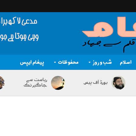
اسلام
شب و روز
محفوظات
پیغام ایپس
ریاست سے
بورڈ آف پیس
جاگیر تک