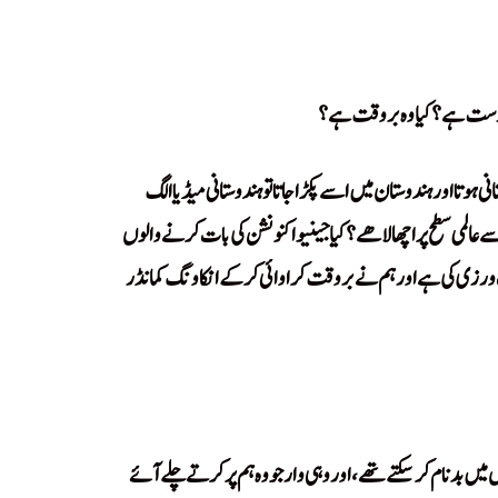
ہ درست ہے؟ کیا وہ بروقت ہے؟
انی ہوتا اور ہندوستان میں اسے پکڑا جاتا تو ہندوستانی میڈیا الگ
ے عالمی سطح پر اچھالا ھے؟ کیا جینیوا کنونشن کی بات کرنے والوں
ورزی کی ہے اور ہم نے بروقت کراوائی کر کے انکا ونگ کمانڈر
یں بدنام کر سکتے تھے، اور وہی وار جو وہ ہم پر کرتے چلے آئے