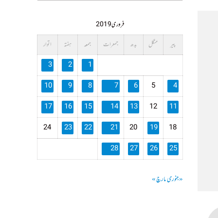
فروری 2019
پیر
منگل
بدھ
جمعرات
جمعہ
ہفتہ
اتوار
3
2
1
10
9
8
7
6
5
4
17
16
15
14
13
12
11
24
23
22
21
20
19
18
28
27
26
25
« جنوری
مارچ »