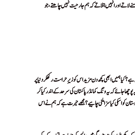
منے لاتے اور انہیں بتلاتے کہ ہم جارحیت نہیں چاھتے، جو
 ہے؟ کیا ہمیں ابھی کچھ دن مزید اس کو زیرِ حراست رکھکر دنیا پر
یہ پوچھا جائے کہ یہ ونگ کمانڈر پاکستان کی سرحد کے اندر کیا کر
دوستان کو اسکی کیا سزا ملنی چاہیے؟ مجھے حیرت ہے کہ ہم نے اس