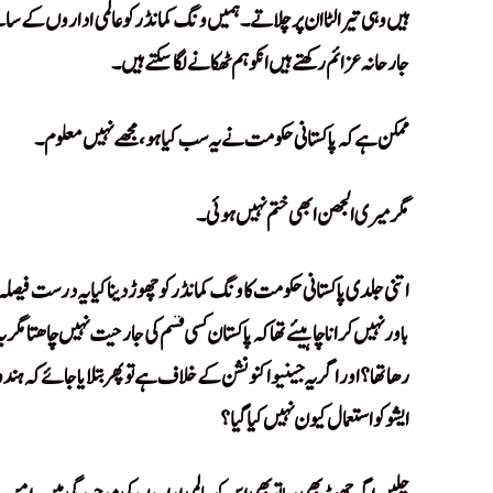
ہیں وہی تیر الٹا ان پر چلاتے۔ ہمیں ونگ کمانڈر کو عالمی اداروں کے سا
جارحانہ عزائم رکھتے ہیں انکو ہم ٹھکانے لگا سکتے ہیں۔
ممکن ہے کہ پاکستانی حکومت نے یہ سب کیا ہو، مجھے نہیں معلوم۔
مگر میری الجھن ابھی ختم نہیں ہوئی۔
اتنی جلدی پاکستانی حکومت کا ونگ کمانڈر کو چھوڑ دینا کیا یہ درست فیصلہ
باور نہیں کرانا چاہیئے تھا کہ پاکستان کسی قسم کی جارحیت نہیں چاھتا مگر 
رھا تھا؟ اور اگر یہ جینیوا کنونشن کے خلاف ہے تو پھر بتلایا جائے کہ ہن
ایشو کو استعمال کیون نہیں کیا گیا؟