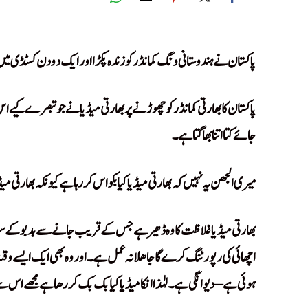
Uljhan
پ
اکستان نے ہندوستانی ونگ کمانڈر کو زندہ پکڑا اور ایک دو دن کسٹڈی میں 
پاکستان کا بھارتی کمانڈر کو چھوڑنے پر بھارتی میڈیا نے جو تبصرے کیے ا
جائے کتا اتنا بھاگتا ہے۔
میری الجھن یہ نہیں کہ بھارتی میڈیا کیا بکواس کر رہا ہے کیونکہ بھارتی می
بھارتی میڈیا غلاظت کا وہ ڈھیر ہے جس کے قریب جانے سے بدبو کے سوا 
اچھائی کی رپورٹنگ کرے گا جاھلانہ عمل ہے۔ اور وہ بھی ایک ایسے 
ہوئی ہے – دیوانگی ہے۔ لہٰذا انکا میڈیا کیا بک بک کر رھا ہے مجھے اس