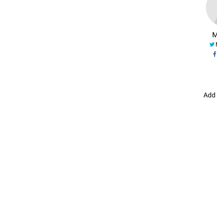
M
Add