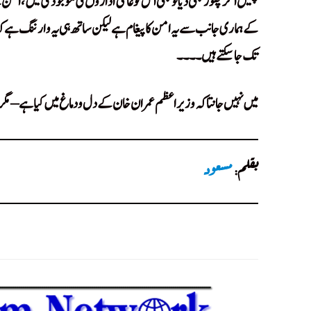
چلیں اگر چھوڑ بھی دیا تو بھی اس کو عالمی اداروں کی موجودگی میں، امن 
کے ہماری جانب سے یہ امن کا پیغام ہے لیکن ساتھ ہی یہ وارننگ ہے 
تک جا سکتے ہیں۔۔۔۔
Uljhan Uljhan Uljhan
میں نہیں جانتا کہ وزیراعظم عمران خان کے دل و دماغ میں کیا ہے – مگر
بقلم:
مسعود
Uljhan