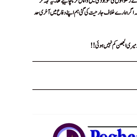
کے رکھوالوں کی موجودگی میں واپس کرنا چاہیے تھا۔ یہ کہہ کر
کہ اگر ہمارے خلاف جارحیت کی گئی ہم اپنے دفاع میں آخری حد
 میری الجھن کم نہیں ہوئی!!
Uljhan