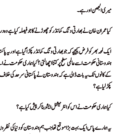
میری الجھن اور ہے۔
کیا عمران خان نے بھارتی ونگ کمانڈر کو چھوڑنے کا جو فیصلہ کیا ہے و
ایک لمحہ بھر کو فرض کیجیے کہ جو بھارتی ونگ کمانڈر پکڑا گیا ہے اور یہ پاکست
ہندوستانی حکومت اسے عالمی سطح پر کتنا اچھالتی؟ کیا ہماری حکومت نے اس
کے کانوں تک یہ بات ڈالی ہے کہ ہندوستان نے پاکستانی سرحد کی خلاف 
پکڑ لیا ہے؟
کیا ہماری حکومت نے اس کو انٹرنیشنل ایشو بنا کر پیش کیا ہے؟
یہ ہمارے پاس ایک بہت بڑا موقع تھا جب ہم ہندوستان کو دنیا کی نظروں م