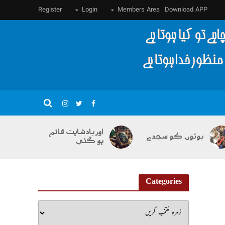
Register
Login
Members Area
Download APP
اور بادشاہت قائم
بوٹوں کو سجدے
ہو گئی
Categories