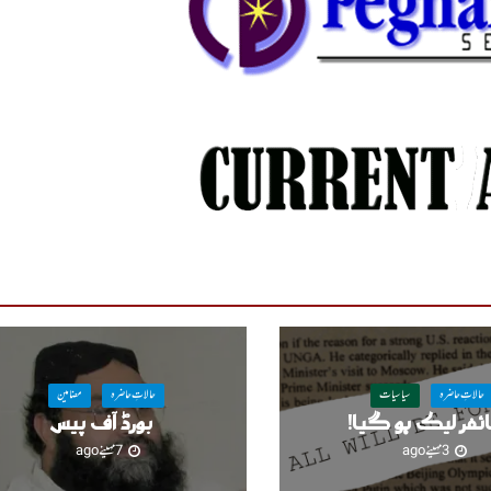
حالاتِ حاضرہ
سیاسیات
حالاتِ حاضرہ
مضامین
ئفر لیک ہو گیا!
بورڈ آف پیس
3 مہینے ago
7 مہینے ago