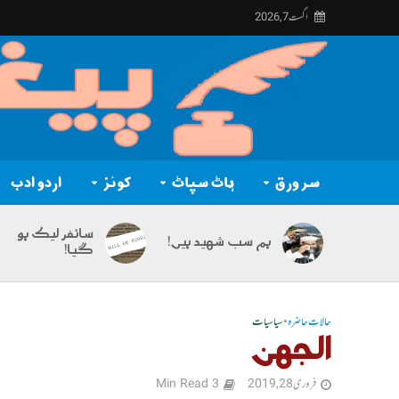
اگست 7, 2026
سر ورق
ہاٹ سپاٹ
کوئز
اردو ادب
سائفر لیک ہو
ہم سب شہید ہیں!
گیا!
حالاتِ حاضرہ
•
سیاسیات
الجھن
فروری 28, 2019
3 Min Read