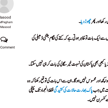
asood
رکھا اور پھر
چھوڑ دیا
۔
MPegham
Masood
س سے ایک بات تو ظاہر ہوتی ہے کہ کتے کی لگام جتنی ڈھیلی کی
 Comment
ڈیا کبھی بھی پاکستان کی نسبت خیرسگالی کی بات کر ہی نہیں سکتا۔
کچھ اور محسوس نہیں ہوگا۔ ان سے اس بات کی توقع رکھنا کہ وہ
وقت میں جب
پاک بھارت حالات کی کشیدگی
نقطۂ انجماد تک پہنچی
 سے کنسرن نہیں۔