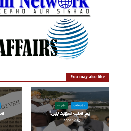
You may also like
حالاتِ حاضرہ
سیاسیات
ہم سب شہید ہیں!
سا
2 ہفتے ago