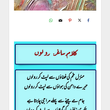
کلامِ ساغر: لپٹ کر رو لوں
کلامِ ساغر: رو لوں
منزل غم کی فضاؤں سے لپٹ کر رو لوں
تیرے دامن کی ہواؤں سے لپٹ کر رو لوں
جام مے پینے سے پہلے مرا جی چاہتا ہے