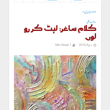
« فروری
اپریل »
ساغرصدیقی
کلامِ ساغر: لپٹ کر رو
لوں
مارچ 4, 2019
1 Min Read