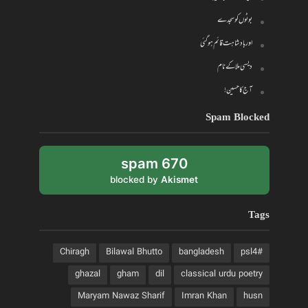
بوٹوں کو سجدے
اور بادشاہت قائم ہو گئی
دیسی ملا کے نام
آج کا حسین!
Spam Blocked
670 spam
blocked by
Akismet
Tags
Chiragh
Bilawal Bhutto
bangladesh
#psl4
ghazal
gham
dil
classical urdu poetry
Maryam Nawaz Sharif
Imran Khan
husn