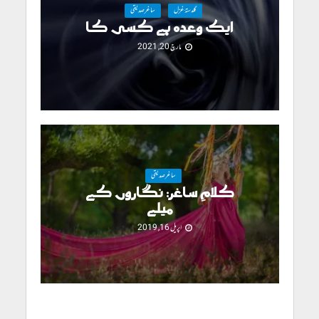
گلدستۂ غزل
ساغرصدیقی
ایک وعدہ ہے کسی کا
مارچ 20, 2021
ساغرصدیقی
کلامِ ساغر: نگاروں کے
میلے
اپریل 16, 2019