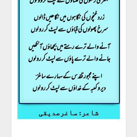
بکھری زلفوں کی گھٹاؤں سے لپٹ کر وو لوں
زرد غنچوں کی نگاہوں میں نگاھیں ڈالوں
سرخ پھولوں کی قباؤں سے لپٹ کر رو لوں
آنے والے ترے رستے میں بچھاؤں آنکھیں
جانے والے ترے پاؤں سے لپٹ کر رو لوں
اپنے مجبور تقدس کے سہارے ساغرؔ
دیر و کعبہ کے خداؤں سے لپٹ کر رو لوں
شاعر: ساغرصدیقی