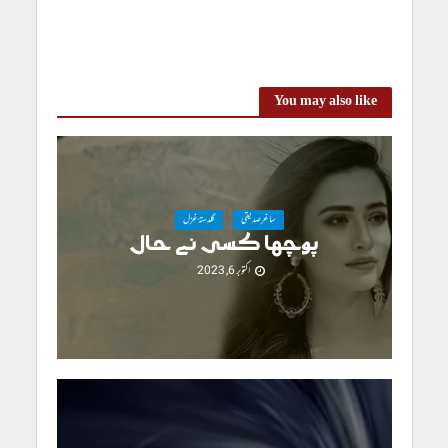
کلامِ ساغر: لپٹ کر رو لوں
You may also like
ساغرصدیقی
گلدستۂ غزل
پوچھا کسی نے حال
اکتوبر 6, 2023