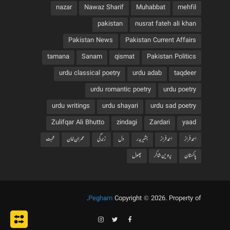
nazar
Nawaz Sharif
Muhabbat
mehfil
pakistan
nusrat fateh ali khan
Pakistan News
Pakistan Current Affairs
tamana
Sanam
qismat
Pakistan Politics
urdu classical poetry
urdu adab
taqdeer
urdu romantic poetry
urdu poetry
urdu writings
urdu shayari
urdu sad poetry
Zulifqar Ali Bhutto
zindagi
Zardari
yaad
احمد فراز
احمدفراز
بشیربدر
دل
زندگی
عمران خان
محبت
پاکستان
پروین شاکر
پھول
.
Pegham
Copyright © 2026. Property of