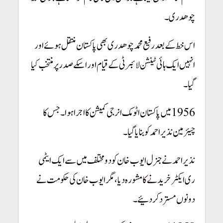
چوھدری۔
اس خط کے بعد رفیع محمد چوھدری بھی پاکستان منتقل ہوئے اور
انہیں ایک ہائی ٹینشن لائبرٹی کے قیام اور اسکے صدر پر منتخب کیا
گیا۔
Pakistan Youm-e-Takbeer
1956 میں پاکستان اٹومک انرجی کمیشن کا اجرا ہوا۔ جس کا
چیئرمین نذیر احمد کو بنایا گیا۔
نذیر احمد نے جنرل ایوب خان کو دومختلف میں سے ایک ایٹمی
ری ایکٹر خریدنے کا مشورہ دیا، مگر ایوب خان کی حکومت نے
دونوں مسترد کر دئیے۔