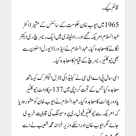
قائم کیے۔
1965 میں ایوب خان حکومت کے سائنس کے مشیر ڈاکٹر
عبدالسلام امریکہ گئے اور راولپنڈی میں ایک ریسرچ ری ایکٹر
لگانے کا معاہدہ کیا۔ عبدالسلام نے ایڈورڈ ڈیورل اسٹون سے
بھی نیوکلئیر ریسرچ کے قیام کا معاہدہ کیا۔
اسی سال پی اے ای سی نے کینیڈا کی جنرل الیکٹرک کیساتھ
معاہدہ کیا جس کے تحت کراچی میں 137 میکا واٹ نیو کلئیر
پاوور پلانٹ کا معاہدہ کیا۔ عبدالسلام نے ایوب خان کو مشورہ دیا
کہ امریکہ سے نیوکلئیر فیول ری پروسیسنگ کی قابلیت خریدی
جائے مگر ایوب خان اور اسکے وزیرخزانہ محمد شعیب نے اسے