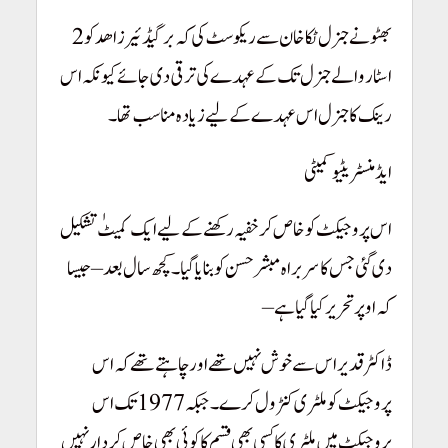
بھٹو نے جنرل ٹکا خان سے ریکوسٹ کی کہ برگیڈئیر زاھد کو 2
اسٹار والے جنرل تک کے عہدے کی ترقی دی جائے کیونکہ اس
رینک کا جنرل اس عہدے کے لیے زیادہ مناسب تھا۔
ایڈمنسٹریٹیو کمیٹی
اس پروجیکٹ کو خاص کر خفیہ رکھنے کے لیے ایک کمیٹٰ تشکیل
دی گئی جس کا سربراہ مبشرحسن کو بنایا گیا۔ کچھ سال بعد – جیسا
کہ اوپر تحریر کیا گیا ہے –
ڈاکٹر قدیر اس سے خوش نہیں تھے اور چاہتے تھے کہ اس
پروجیکٹ کو ملٹری کنٹرول کرے۔ جبکہ 1977 تک اس
پروجیکٹ میں ملٹری کا کسی بھی قسم کا کوئی بھی خاص کردار نہیں