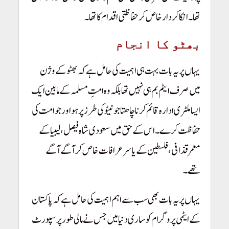
تھا۔ انکا کردار خاص کر حفاظتی اقدام کا تھا۔
بھٹو کا انجام
یہاں پر یہ بات بہت ہی اہمیت کی حامل ہے کہ بھٹو کے وژن
میں صرف ایٹم بم ہی نہیں تھا بلکہ وہ امتِ مسلمہ کے مابین ایک
ایسا ملٹری ادارہ قائم کرنا چاھتا جو نیٹو کی طرز پر ہو اور جو امت کی
حفاظت کرے۔ اس کے حق میں سعودی شاہ فیصل، لیبیا کے
معمرقذافی، فلسطین کے یاسرعرافات خاص کر آگے آگے
تھے۔
یہاں پر یہ بات بھی سب سے اہم اہمیت کی حامل ہے کہ پاکستان
کے ایٹمی پروگرام کو ساری دنیا میں جس نے مالی طور پر سپورٹ