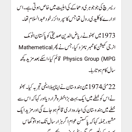
ریسرچ کی جو جوہری دھماکے کی اہلیت میں خاص ہوتی ہے۔ اس
ادارے کا کلیدی رول تھا جس کا سپروائزر خود عبدالسلام تھا۔
1973 میں بھٹو نے ریاض الدین صدیقی کو پاکستان اٹومک
انرجی کمیشن کا ممبر نامزد کیا، جس نے پھر
Mathemetical
قائم کیا، اسکے بعد مزید کچھ
Physics Group (MPG
سال کام ہوتا رہا۔
22 مئی 1974 مین ہندوستان نے اپنا پہلا ایٹمی تجربہ کیا۔ بھٹو
نے اس کو خطے میں ایک بہت بڑا خطرہ قرار دیا اور کہا کہ اس سے
خطے میں ہندوستان کی اجارہ داری قائم ہو جائے گی اور مزید ایک
مشہور جملہ کہا کہ پاکستن عوام اگرہزار سال تک ہوا تو گھاس