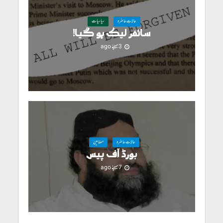
حالاتِ حاضرہ
سیاسیات
سائفر لیک ہو گیا!
3 مہینے ago
حالاتِ حاضرہ
مضامین
بورڈ آف پیس
7 مہینے ago