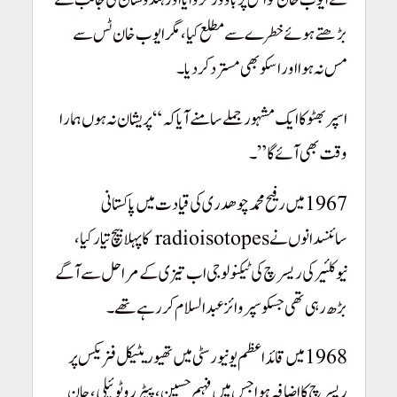
بڑھتے ہوئے خطرے سے مطلع کیا، مگر ایوب خان ٹس سے
مس نہ ہوا اور اسکو بھی مسترد کر دیا۔
اسپر بھٹو کا ایک مشہور جملے سامنے آیا کہ “پریشان نہ ہوں ہمارا
وقت بھی آئے گا”۔
1967 میں رفیح محمد چوھدری کی قیادت میں پاکستانی
سائنسدانوں نے radioisotopes کا پہلا بیچ تیار کیا،
نیوکلئیر کی ریسرچ کی ٹیکنولوجی اب تیزی کے مراحل سے آگے
بڑھ رہی تھی جسکو سپروائز عبدالسلام کر رہے تھے۔
1968 میں قائد اعظم یونیورسٹی میں تھیوریٹیکل فزیکس پر
ریسرچ کا اضافہ ہوا جس میں فہیم حسین، پیٹر روٹوئیلی، جان