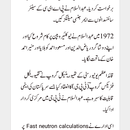
برخواست کر دیا۔ عبدالسلام نے پی اے ای سی کے سینئر
سائنسدانوں سے ایمرجنسی میٹنگز کیں۔
1972 میں عبدالسلام نے نیوکلئیر ویپن پر کام شروع کیا اور
اپنے دو شاگرد ریاض الدین اور مسعود احمد کو بلایا اور منیر احمد
خان کے ماتحت لگایا۔
Pakistan Youm-e-Takbeer
قائد اعظم یونیورسٹی کے تھیوریٹیکل گروپ نے ؔتھیوریٹٰکل
فزیکس گروپؔ (ٹی پی جی) کا انعقاد کیا جسے سر پاکستان کی ایٹمی
قابلیت کا سہرہ ہے۔ عبدالسلام نے ٹی پی جی میں مرکزی کردار
ادا کیا۔
اسی ادارے نے
پر
Fast neutron calculations