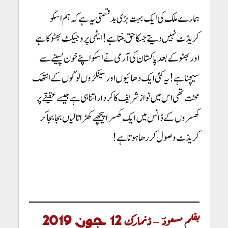
ہمارے ملک کی ایک بہت بڑی بدقسمتی یہ ہے کہ ہم اسکو
کریڈٹ نہیں دیتے جسکا حق بنتا ہے! ایٹمی پروجیکٹ بھٹو کا ہے
اور بھٹو کے بعد پاکستان کی آرمی نے اسکو اپنے خون پسینے سے
سیچنا ہے! یہ کئی ایک دھائیوں اور سینکڑوں لوگوں کے انتھک
محنت تھی اس میں نوازشریف کا کردار اتنا ہی ہے جیسے عقیقے پر
کھسروں کے ڈانس میں ایک کھسرا پیچھے کھڑا تالیاں بجا بجا کر
کریڈٹ وصول کر رھا ہوتا ہے!
Pakistan Youm-e-Takbeer, Pakistan Nuclear Test, Pakistan Atomic
Program, Project 706, Chagi1, Zulifqar Ali Bhutto, Zia ul Haq,
Pakistan Army, Bill Clinton,
بقلم مسعودؔ – ڈنمارک
12 جون 2019