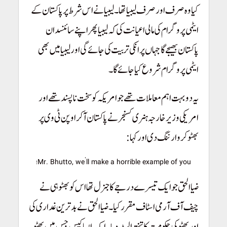
کیا وہ صرف اور صرف لیبیا تھا۔ لیبیا نے اس شرط پر پاکستان کے
ایٹمی پروگرام کی مالی اعیانت کی کہ لیبیا پھر اپنے سائنسدان
پاکستان بھیجے گا جہاں پر انکی تربیت کی جائے گی اور لیبیا میں بھی
ایٹمی پروگرام شروع کیا جائے گا۔
یہ دو بہت اہم معاملات تھے جو امریکہ کو سخت ناپسند تھے اور
امریکی وزیرخارجہ ہنری کسنجر نے پاکستان آکر اوپن ٹی وی پر
بھٹو کر وارننگ دی اور کہا:
Mr. Bhutto, we’ll make a horrible example of you!
ضیاالحق جو ایک تیسرے درجے کا جنرل تھا اس کو بھٹو ہی نے
چیف آف آرمی اسٹاف مقرر کیا۔ ضیاالحق نے بدترین غداری کی