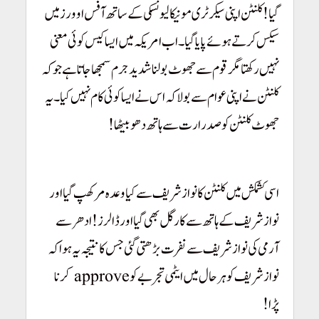
گیا! کلنٹن اپنی سیکرٹری مونیکالیونسکی کے ساتھ آفس اوورز میں
سیکس کرتے ہوئے پایا گیا۔ اب امریکہ میں ایسا کیس کوئی معنی
نہیں رکھتا مگر قوم سے جھوٹ بولنا شدید جرم سمجھا جاتا ہے جو کہ
کلنٹن نے اپنی عوام سے بولا کہ اس نے ایسا کوئی کام نہیں کیا۔ یہ
جھوٹ کلنٹن کو صدرارت سے ہاتھ دھو بیٹھا!
Pakistan Youm-e-
Takbeer
اسی کشمکش میں کلنٹن کا نوازشریف سے کیا وعدہ مر کھپ گیا اور
نوازشریف کے ہاتھ سے کارگل بھی گیا اور ڈالرز! ادھر سے
آرمی کی نوازشریف سے نفرت بڑھتی گئی جس کا نتیجہ یہ ہوا کہ
نوازشریف کو ہر حال میں ایٹمی تجربے کو approve کرنا
پڑا!