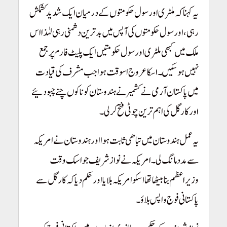
یہ کہنا کہ ملٹری اور سول حکومتوں کے درمیان ایک شدید کشمکش
رہی، اور سول حکومتوں کی آپس میں بدترین دشمنی رہی لہٰذا اس
ملک میں کبھی ملٹری اور سول حکومتیں ایک پلیٹ فارم پر جمع
نہیں ہو سکٰیں۔ اسکا عروج اسوقت ہوا جب مشرف کی قیادت
میں پاکستان آرمی نے کشمیر نے ہندوستان کو ناکوں چنے چبو دئیے
اور کارگل کی اہم ترین چوٹی فتح کر لی۔
یہ عمل ہندوستان میں تباھی ثابت ہوا اور ہندوستان نے امریکہ
سے مدد مانگ لی۔ امریکہ نے نوازشریف جو اسک وقت
وزیراعظم بنا بیٹھا تھا اسکو امریکہ بلایا اور حکم دیا کہ کارگل سے
پاکستانی فوج واپس بلاؤ۔