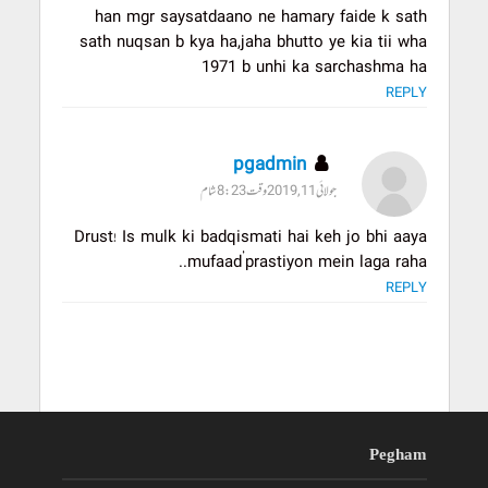
han mgr saysatdaano ne hamary faide k sath
sath nuqsan b kya ha,jaha bhutto ye kia tii wha
1971 b unhi ka sarchashma ha
REPLY
pgadmin
جولائی 11, 2019 وقت 8:23 شام
Drust! Is mulk ki badqismati hai keh jo bhi aaya
mufaad’prastiyon mein laga raha..
REPLY
Pegham