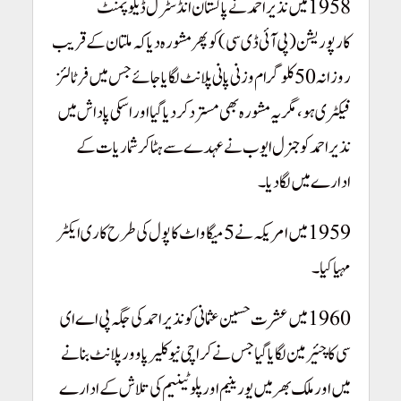
1958 میں نذیر احمد نے پاکستان انڈسٹرل ڈیلوپمنٹ
کارپوریشن (پی آئی ڈی سی) کو پھر مشورہ دیا کہ ملتان کے قریب
روزانہ 50 کلوگرام وزنی پانی پلانٹ لگایا جائے جس میں فرٹالئز
فیکٹری ہو، مگر یہ مشورہ بھی مسترد کر دیا گیا اور اسکی پاداش میں
نذیر احمد کو جنرل ایوب نے عہدے سے ہٹا کر شماریات کے
ادارے میں لگا دیا۔
Pakistan Youm-e-Takbeer
1959 میں امریکہ نے 5 میگاواٹ کا پول کی طرح کا ری ایکٹر
مہیا کیا۔
1960 میں عشرت حسین عثمانی کو نذیر احمد کی جگہ پی اے ای
سی کا چئیرمین لگایا گیا جس نے کراچی نیوکلیر پاوور پلانٹ بنانے
میں اور ملک بھر میں یورینیم اور پلوٹینیم کی تلاش کے ادارے