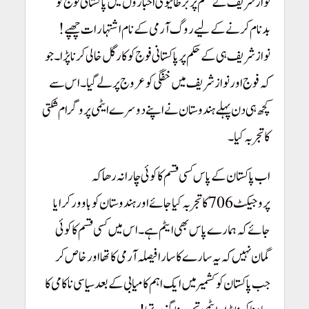
نوازشریف کے حکم پر برطانیوی اخباروں میں پاکستانی فوج کو
بدنام کرنے کے لیے روگ آرمی کے نام اشتہارات چھپے!
نوازشریف ہی کے حکم پر پاکستانی فوج کو کارگل خالی کرنا پڑا۔ جو
کہ فوج اور نوازشریف میں خفگی کو عروج پر لے گیا۔ اس سے
کچھ ہی دن پہلے ہندوستان نے اپنے دوسرے ایٹمی پروگرام شکتی
کا تجربہ کیا۔
اب پاکستان کے پاس کسی قسم کا کوئی چارا نہ رھا کہ
پروجیکٹ 706 کا تجربہ کیا جائے اور ہندوستان کو باوور کرایا
جائے کہ ہمارے پاس بھی ایٹم ہے۔ اس میں کسی قسم کا کوئی
گمان نہیں کہ یہ سارے کا سارا فیصلہ آرمی کا تھا اور خاص کر
جب پاکستان کو کشمیر میں ایک اہم کامیابی کے بعد سیاسی ناکامی کا