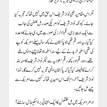
سامنا کرنا پڑا۔ ایٹمی تجربہ ناگزیر تھا!
مگر اس مقام پر بھی نوازشریف اس حق میں نہیں تھا کہ تجربہ کیا
جائے۔ کیونکہ نوازشریف کو امریکی صدر بل کلنٹن کی جانب
سے ایک بہت بڑی رقم ڈالرز کی صورت میں دی جانے کا وعدہ
کیا گیا۔ یہ وہ رقم تھی جو پاکستان نے کچھ سال پہلے امریکہ کو پے
کی تھی اسلحہ خریدنے کے لیے، نہ اسلحہ ملا تھا نا پیسے واپس ملے
تھے۔ وہ رقم اور کچھ رقم سعودیہ سے لیکر نوازشریف کا منہ بند
کرانے کا فیصلہ کیا گیا کہ پاکستان ایٹمی تجربہ نہیں کرے گا۔لہٰذا
نوازشریف آخر دم تک اس امید پر تھا کہ کہیں سے امریکہ سے
پیسے مل جائیں۔
ادھر امریکہ میں بل کلنگٹن کا ایک انتہائی برا اسکینڈل سامنے آ