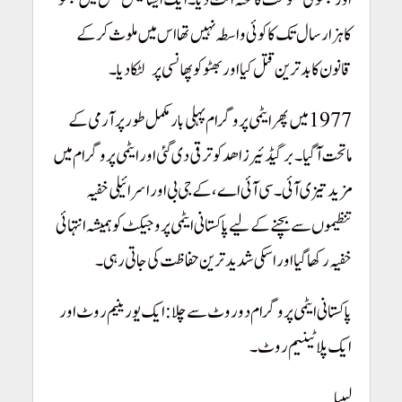
اور بھٹو کی حکومت کا تختہ الٹ دیا۔ ایک ایسا کیس جس میں بھٹو
کا ہزارسال تک کا کوئی واسطہ نہیں تھا اس میں ملوث کر کے
قانون کا بدترین قتل کیا اور بھٹو کو پھانسی پر لٹکا دیا۔
1977 میں پھر ایٹمی پروگرام پہلی بار مکمل طور پر آرمی کے
ماتحت آ گیا۔ برگیڈئیر زاھد کو ترقی دی گئی اور ایٹمی پروگرام میں
مزید تیزی آئی۔ سی آئی اے، کے جی بی اور اسرائیلی خفیہ
تنظیموں سے بچنے کے لیے پاکستانی ایٹمی پروجیکٹ کو ہمیشہ انتہائی
خفیہ رکھا گیا اور اسکی شدید ترین حفاظت کی جاتی رہی۔
پاکستانی ایٹمی پروگرام دو روٹ سے چلا: ایک یورینیم روٹ اور
ایک پلاٹینیم روٹ۔
لیبیا