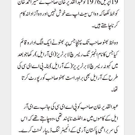
19 اپریل 1976 کو عبدالقدیر خان صاحب نے منیر احمد خان
کو خط لکھا کہ وہ اس سیٹ اپ سے خوش نہیں اور وہ آزادانہ کام
کرنا چاھتے ہیں۔
Pakistan Youm-e-Takbeer
وہ خظ بھٹو صاحب تک پہنچا جس پر بھٹو نے ایک الگ ادارہ قائم
کیا جس کا نام انجئرنگ ریسرچ لابرٹریز(ای آر ایل) رکھا جو بعد
میں کہوٹہ ریسرچ لابرٹریریز (کے آر ایل) بنا۔ پی اے ای سی کی
طرح کے آر ایل بھی براہِ راست بھٹو صاحب کو رپورٹ کرتا
تھا۔
عبدالقدیر خان صاحب کو پی اے ای سی کی جانب سے ای آر
ایل کے کاموں میں مداخلت نا پسند تھی، وہ چاہتے تھے کہ اس
کی سربراھی پاکستان آرمی کے انجینرئنگ ڈیپارٹمنٹ کرے۔