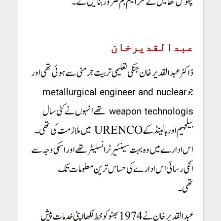
پھوس کھا لیں گے مگر ایٹم بم ضرور بنائیں گے۔
Pakistan Youm-e-
Takbeer
عبدالقدیرخان
ڈاکٹر عبدالقدیر خان جنکی تعلیمی تربیت جرمنی سے ہوئی تھی اور
جو
metallurgical engineer and nuclear
تھے انہوں نے کئی سال
weapon technologis
بیلجیم اور ہالینڈ کے URENCO میں ملازمت کی تھی۔
اس ادارے میں وہ بہت سینئیر ٹرانسلیٹر تھے اور اسکی وجہ سے
انکی رسائی اس ادارے کی حساس ترین معلومات تک
تھی۔
Pakistan Youm-e-Takbeer
عبدالقدیر خان نے 1974 بھٹو کو خط لکھا اپنی خدمات پیش