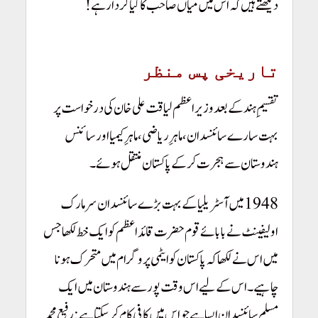
دیکھتے ہیں کہ اس میں میاں صاحب کا کیا کردار ہے!
Pakistan
Youm-e-Takbeer
تاریخی پس منظر
تقسیمِ ہند کے بعد وزیراعظم لیاقت علی خان کی درخواست پر
بہت سارے سائنسدان، ماہرِ ریاضی، ماہرِ کیمیا اور سائنس
ہندوستان سے ہجرت کر کے پاکستان منتقل ہوئے۔
1948 میں آسٹریلیا کے بہت بڑے سائنسدان سر مارک
اولیفینٹ نے بابائے قوم حضرت قائد اعظم کو ایک خط لکھا جس
میں اس نے لکھا کہ پاکستان کو ایٹمی پروگرام میں متحرک ہونا
چاہیے۔ اس کے لیے اس وقت پورسے ہندوستان میں ایک
مسلم سائنسدان ایسا ہے جو اس میں کافی کام کر سکتا ہے: رفیع محمد