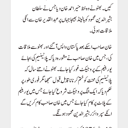
کیں۔ بھٹو نے وہ خظ منیر احمد خان دیا جس نے سلطان
بشیرالدین محمود کو ہالینڈ بھیجا جہاں پر عبدالقدیرخان سے انکی
ملاقات ہوئی۔
خان صاحب اسکے بعد پاکستان واپس آ گئے اور بھٹو سے ملاقات
کی، جس میں خان صاحب نے مشورہ دیا کہ پلاٹینیم کی بجائے
یورینیم کے پروجیکٹ غور کیا جائے۔ بھٹو نے اتنے سال کہ
پلاٹینیم کی محنت کو ختم کرنا ناقابلِ قبول سمجھا مگر فوری طور پر
حکم دیا کہ ایک الگ پروجیکٹ شروع کیا جائے جس میں یورینیم
کے پلاٹ پر کام کیا جائے جس میں خان صاحب کام کریں گے
انکے سپروائزر بشیرالدین محمود ہونگے۔