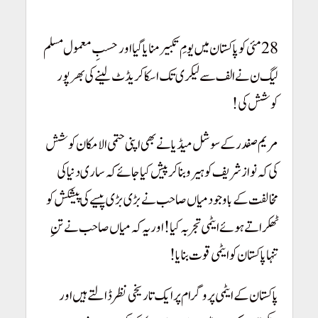
Pakistan Youm-e-Takbeer
28 مئی کو پاکستان میں یومِ تکبیر منایا گیا اور حسبِ معمول مسلم
لیگ ن نے الف سے لیکر ی تک اسکا کریڈٹ لینے کی بھرپور
کوشش کی!
مریم صفدر کے سوشل میڈیا نے بھی اپنی حتمی الامکان کوشش
کی کہ نوازشریف کو ہیرو بنا کر پیش کیا جائے کہ ساری دنیا کی
مخالفت کے باوجود میاں صاحب نے بڑی بڑی پیسے کی پیشکش کو
ٹھکراتے ہوئے ایٹمی تجربہ کیا! اور یہ کہ میاں صاحب نے تنِ
تنہا پاکستان کو ایٹمی قوت بنایا!
پاکستان کے ایٹمی پروگرام پر ایک تاریخی نظر ڈالتے ہیں اور