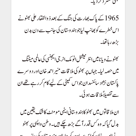
بھی مسترد کر دیا۔
Pakistan Youm-e-Takbeer
1965 کے پاک بھارت کی جنگ کے بعد ذوالفقار علی بھٹو نے
اس خطرے کو بھانپ لیا جو ہندوستان کی جانب سے دن بدن
بڑھ رہا تھا۔
بھٹو نے ویانا میں انٹرنیشنل اٹومک انرجی ایجنسی کی عالمی میٹنگ
میں حصہ لیا۔ جہاں پر بھٹو کی ملاقات منیر احمد خان اور دوسرے
پاکستان نژاد سائنسدان جو اس کمیٹی کے لیے کام کررہے تھے ان
سے تفصیلاً ملاقات ہوئی۔
ان ملاقاتوں میں بھٹو کا ہندوستانی ایٹمی مومنٹ کا شک یقین میں
بدل گیا کہ وہ کس قدر آگے بڑھ چکے ہیں۔ وطن واپسی پر بھٹو
نے ایوب خان کو اس پر باوور کروایا اور ہندوستان کی جانب سے