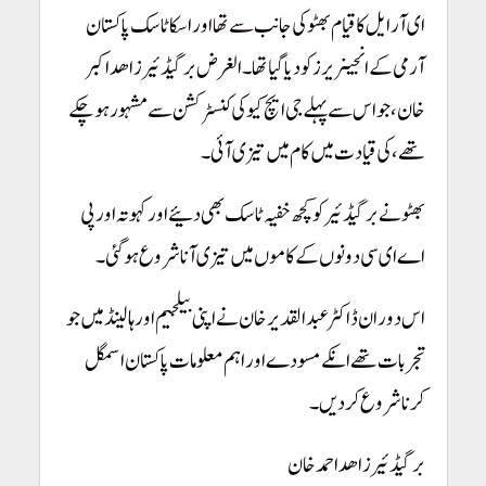
ای آر ایل کا قیام بھٹو کی جانب سے تھا اور اسکا ٹاسک پاکستان
آرمی کے انجینریرز کو دیا گیا تھا۔ الغرض برگیڈئیر زاھد اکبر
خان، جو اس سے پہلے جی ایچ کیو کی کنسٹرکشن سے مشہور ہو چکے
تھے، کی قیادت میں کام میں تیزی آئی۔
بھٹو نے برگیڈئیر کو کچھ خفیہ ٹاسک بھی دئیے اور کہوتہ اور پی
اے ای سی دونوں کے کاموں میں تیزی آنا شروع ہو گئی۔
اس دوران ڈاکٹر عبدالقدیر خان نے اپنی بیلجیم اور ہالینڈ میں جو
تجربات تھے انکے مسودے اور اہم معلومات پاکستان اسمگل
کرنا شروع کر دیں۔
برگیڈئیرزاھد احمد خان