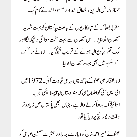
ممتاز، فیاض الدین، اشفاق احمد اور مسعود احمد نے کام کیا۔
سقوطِ ڈھاکہ کے تباہ کاریوں کے باعث پاکستان کو بہت شدید
نقصان اٹھانا پڑا۔ اس نقصان سے بہت سخت معاشی دھچکہ لگا اور
ملک تقریباً دیوالیہ ہونے کے قریب پہنچ گیا۔
اس نے سائنس
کے شعبے میں بھی بہت نقصان اٹھایا۔
ذوالفقار علی بھٹو کے ہاتھ میں سیاسی قیادت آئی۔ 1972 میں
ائی ایس آئی کو اطلاع ملی کہ ہندوستان اپنا پہلا ایٹمی تجربہ
اسمائیلنگ بدھا کرنے والا ہے، جہاں ابھی پاکستان میں زیادہ تر
وقت ریسریچ پر دیا گیا تھا۔
بھٹو نے منیر احمد خان کو ویانا سے بلایا اور عشرت حسین عباسی کو