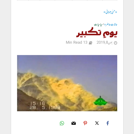
« مئی
جولائی »
حالاتِ حاضرہ
•
سیاسیات
یومِ تکبیر
جون 8, 2019
13 Min Read