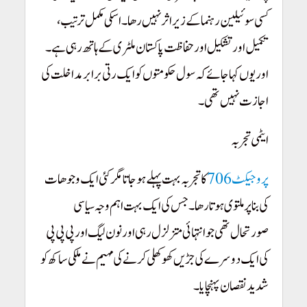
کسی سوئیلین رہنما کے زیراثر نہیں رھا۔ اسکی مکمل ترتیب،
تکمیل اور تشکیل اور حفاظت پاکستان ملٹری کے ہاتھ رہی ہے۔
اور یوں کہا جائے کہ سول حکومتوں کو ایک رتی برابر مداخلت کی
اجازت نہیں تھی۔
ایٹمی تجربہ
پروجیکٹ 706
کا تجربہ بہت پہلے ہو جاتا مگر کئی ایک وجوھات
کی بنا پر ملتوی ہوتا رھا۔ جس کی ایک بہت اہم وجہ سیاسی
صورتحال تھی جو انتہائی متزلزل رہی اور نون لیگ اور پی پی پی
کی ایک دوسرے کی جڑیں کھوکھلی کرنے کی مہیم نے ملکی ساکھ کو
شدید نقصان پہنچایا۔