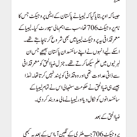
جیسا کہ اوپر بتایا گیا کہ لیبیا نے پاکستان کے ایٹمی پروجیکٹ جس کا
نام پروجیکٹ 706 تھا، سب سے اہم مالی سپورٹ کیا۔ لیبیا کے
معمرقذافی یہ پروجیکٹ لیبیا میں بھی شروع کرنا چاہتے تھے۔
اسکے لیے انہوں نے اپنے سائنسدان پاکستان بھیجیے جس ان
لبرٹیوں میں علم سیکھا کرتے تھے۔ جنرل ضیاالحق کو معمر قذافی
سے ذاتی عداوت تھی اور وہ قذافی کو پسند نہیں کرتا تھا۔ لہٰذا
جیسے ہی ضیاالحق نے حکومت سنبھالی اس نے تمام لیبیا کے
سائنسدانوں کو نکال دیا اور لیبیا نے مالی مدد بند کر دی۔
ضیاالحق کے بعد
پروجیکٹ 706 جب ملٹری کے نگین آیا اس کے بعد یہ کبھی