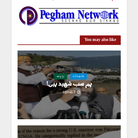
You may also like
حالاتِ حاضرہ
سیاسیات
ہم سب شہید ہیں!
3 ہفتے ago