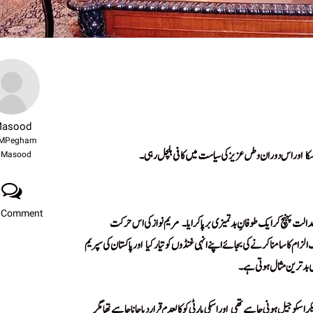
asood
MPegham
اور اس دوران وطں عزیز کی سیاست میں کافی ہلچل رہی۔
Masood
!
 Comment
دالت پہنچ کر ایک طوفانِ بدتمیزی برپا کرایا۔
مریم نواز کی اس حرکت
!
اور پاکستان کی سپریم
!
کی بدترین مثال ہوتی ہے۔
!
ر اسکو جیل ہونی چاہیے تھی
اور اسکی پارٹی کو کالعدم قرار دیا جانا چاہیے تھا مگر
!