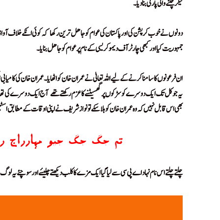
لیکر چلنے والی پارٹی بنا دیا۔
!
دونوں نے خوب کرپشن کی اور پاکستان کی عوام کو جاھل ترین رکھا
کہ کوئی انکے خلاف آواز 
!
جمہوریت کیا اور کبھی چارٹر آف دیموکریسی کے نام پر عوام کو جاھل بنایا۔
ان فرعونوں کا سامنا کرنے کے لیے اللہ تعالیٰ نے عمران خان کو اٹھایا۔ عمران خان کی کامیابی ان
یہ جو کل تک ایک دوسرے کو سڑکوں پر گھسیٹنے کا عزم رکھتے تھے
آج ایک دوسرے کی تھالی
!
بھی اس قابل نہیں کہ وہ عمران خان کو ہلا سکے تو نوازشریف نے اپنی اوقات کے مطابق اس
تم جگ جگ جیو مہارراج رے 
چلتے چلتے اس نام نہاد اے پی سی سے لیا گیا ایک مزے کا کلب دیکھتے چلیئے اور سوچئے یہ لوگ