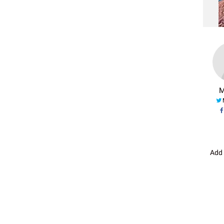
M
Add