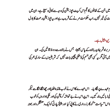
یں جن کے لفافوں کا حجم اس کرپٹ اپوزیشن کی وجہ سے کافی وسیع ہے،
ان میں
!
 حکومت کی خیر نہیں۔ اب حکومت مرنے کے قریب ہے اور یہ اپوزیشن رحمت کا بادل
دترین مثال ہے۔
براہ قمرجاویدباجوہ کے پاس بھیجا،
جس نے باجوہ سے دو ملاقاتیں کی۔
ان
!
!
 آئی مگر یہ کسی بھی قسم کی ڈھکی چھپی بات نہیں
کہ شریفیوں کے ساری عمر کی
!
 عہدے پر لگا دیا۔
اس عہدے کا اس نے خوب فائدہ اٹھایا اور چھانگامانگا سے لیکر
!
!
کی زبانیں بند کیں۔
اس پر اس نے بے تحاشہ کرپشن کی اور ملکی اداروں کو خوب
!
 اس “سیاست” کو پھر زرداری نے کاپی کیا
اور پیپلزپارٹی کو ایک دھشتگرد اور بھتہ
!