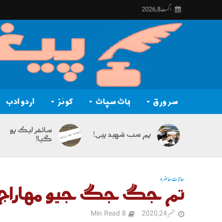
اگست 8, 2026
سر ورق
ہاٹ سپاٹ
کوئز
اردو ادب
سائفر لیک ہو
ہم سب شہید ہیں!
گیا!
حالاتِ حاضرہ
تم جگ جگ جیو مہاراج
ستمبر 24, 2020
8 Min Read