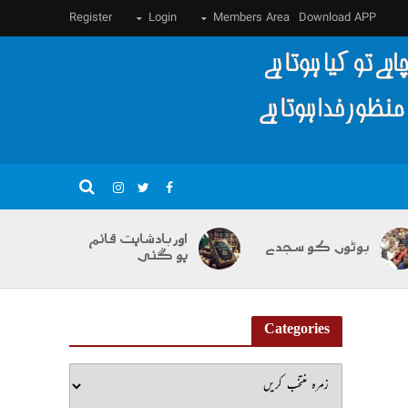
Register
Login
Members Area
Download APP
اور بادشاہت قائم
بوٹوں کو سجدے
ہو گئی
Categories