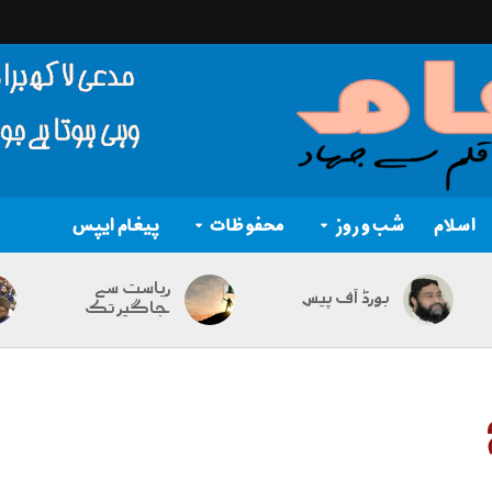
اسلام
شب و روز
محفوظات
پیغام ایپس
ریاست سے
بورڈ آف پیس
جاگیر تک