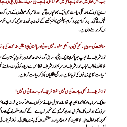
جب جس تھالی میں کھاتا رہا ہے اسی میں تھوکتا بھی رہا ہے۔ یہی تربیت اسنے اپنی بیٹی کی ہے!
اے پی سی کے بعد ملکی سیاست میں ایک بھونچال مچ گیا
اور خاص کر صحافیوں کے اس گروہ م
!
ہلچل مچ گئی۔
پروگرام پر پروگرام، کالمنز پر کالمنز لکھے گئے ٹویٹ پر ٹویٹ ہوئیں کہ اب
!
بن کر برسنے والی ہے۔
Tum Jug Jug Jiyo Maharaj
Tum Jug Jug Jiyo Maharaj
منافقت کی سوچ پر رکھی گئی بنیاد کبھی مضبوط نہیں ہوتی اور پاکستانی اپوزیشن مفافقت کی ب
نوازشریف نے چھپ چھپا کر اپنا ایک ایلچی،
سابق گورنرسندھ محمدزبیر افواجِ پاکستان کے سر
!
ملاقاتوں کا لب لباب نوازشریف اور مریم نوازشریف تھا! اس سے زیادہ کوئی بات سامنے نہیں
‘سیاست’ کا نچوڑ بوٹوں کی ٹو چاٹنا ہے اور انکی انگلیاں پکڑ کر سیاست کرنا ہے۔
!
نوازشریف نے کبھی سیاست کی ہی نہیں! نوازشریف کو سیاست آتی ہی نہیں!
وہ ایک سرمایہ دار کا کندذہن بچہ تھا
جسے جنرل ضیا نے سڑکوں سے اٹھا کر وزیرِ خزانہ جیسے اہم
!
مری کے ہوٹلوں تک اشرافیہ اور بیوکریسی کے ضمیرخریدے،
انکے کردار مفلوج کیے اور ان
!
کمزور کا بدفعال بنایا۔
لاقانیت کو عروج دیا اور دھشتگردوں کی پشت پناہی کی۔ نوازشریف کی
!