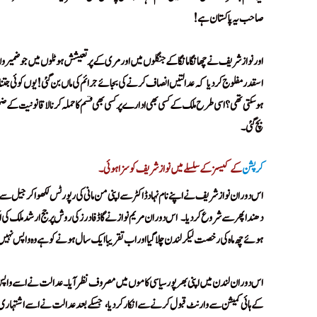
صاحب یہ پاکستان ہے!
اور نوازشریف نے چھانگا مانگا کے جنگلوں میں اور مری کے پرتعیشش ہوٹلوں میں جو ضمیروں 
اسقدر مفلوج کر دیا
کہ عدالتیں انصاف کرنے کی بجائے جرائم کی ماں بن گئی! یوں کوئی جتنا ب
!
ہو سکتی تھی؟ اسی طرح ملک کے کسی بھی ادارے پر کسی بھی قسم کا حملہ کرنا لاقانونیت ک
بچ گئی۔
g Jug Jiyo Maharaj Tum Jug Jug Jiyo Maharaj Tum Jug Jug Jiyo Maharaj
کرپشن
کے کیسز کے سلسلے میں نوازشریف کو سزا ہوئی۔
aj Tum Jug Jug Jiyo Maharaj
اس دوران نوازشریف نے اپنے نام نہاد ڈاکٹر سے اپنی من مانی کی رپورٹس لکھوا کر جیل سے چھ ہ
دھندا پھر سے شروع کر دیا۔
اس دوران مریم نواز نے گاڈفادرز کی روش پر جج ارشد ملک کی ا
!
ہوئے چھ ماہ کی رخصت لیکر لندن چلا گیا اور اب تقریبا ایک سال ہونے کو ہے وہ واپس نہیں
اس دوران لندن میں اپنی بھرپور سیاسی کاموں میں مصروف نظر آیا۔ عدالت نے اسے واپس آ کر
کے ہائی کمیشن سے وارنٹ قبول کرنے سے انکار کر دیا،
جسکے بعد عدالت نے اسے اشتہاری قر
!