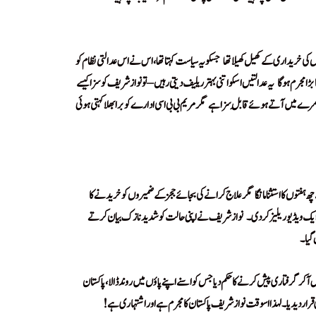
کی خریداری کے کھیل کھیلا تھا
جسکو یہ سیاست کہتا تھا، اس نے اس عدالتی نظام کو
!
ڑا مجرم ہوگا
یہ عدالتیں اسکو اتنی بہتر ریلیف دیتی رہیں – تو نوازشریف کو سزا کیسے
!
ے ضمرے میں آتے ہوئے قابلِ سزا ہے
مگر مریم بی بی اسی ادارے کو برا بھلا کہتی ہوئی
!
Tum Jug Jug Jiyo Maharaj
Tum Ju
Tum Jug Jug Jiyo Maharaj Tum Jug Jug Jiyo Mahar
فتوں کا استثنا مانگا
مگر علاج کرانے کی بجائے ججز کے ضمیروں کو خریدنے کا
!
یک ویڈیو ریلیز کر دی۔
نوازشریف نے اپنی حالت کو شدید نازک بیان کرتے
!
 گیا۔
!
 گرفتاری پیش کرنے کا حکم دیا جس کو اسنے اپنے پاؤں میں روند ڈالا، پاکستان
ار دیدیا۔ لہذا اسوقت نوازشریف پاکستان کا مجرم ہے اور اشتہاری ہے!