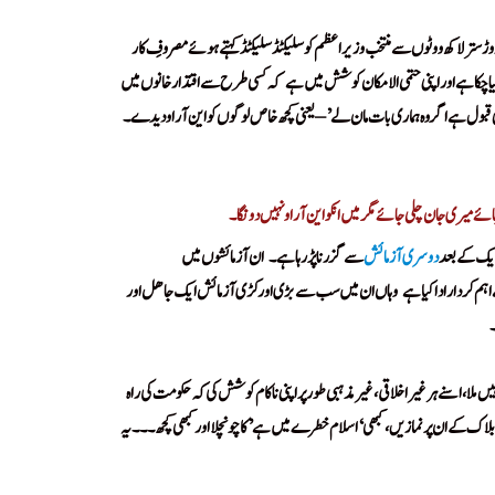
سترلاکھ ووٹوں سے منتخب وزیراعظم کو سلیکٹڈ سلیکٹڈ کہتے ہوئے مصروفِ کار
یا چکا ہے اور اپنی حتمی الامکان کوشش میں ہے
کہ کسی طرح سے اقتدارخانوں میں
!
 قبول ہے اگر وہ ہماری بات مان لے’ – یعنی کچھ خاص لوگوں کو این آر او دیدے۔
Tum Jug Jug Jiyo Maharaj 
میری جان چلی جائے مگر میں انکو این آر او نہیں دونگا۔
ایک کے بعد
دوسری آزمائش
سے گزرنا پڑ رہا ہے۔
ان آزمائشوں میں
!
م کردار ادا کیا ہے
وہاں ان میں سب سے بڑی اور کڑی آزمائش ایک جاھل اور
!
!
ں ملا، اسنے ہر غیر اخلاقی، غیر مذہبی طور پر اپنی ناکام کوشش کی کہ حکومت کی راہ
و بلاک کے ان پر نمازیں، کبھی ‘اسلام خطرے میں ہے’ کا چونچلا اور کبھی کچھ۔۔۔ یہ