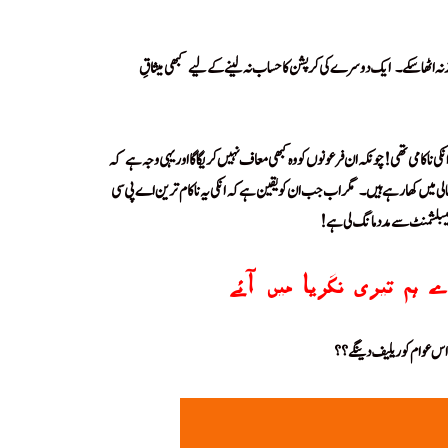
نہ اٹھا سکے۔
ایک دوسرے کی کرپشن کا حساب نہ لینے کے لیے
کبھی میثاقِ
!
!
کی نا کامی تھی! چونکہ ان فرعونوں کو وہ کبھی معاف نہیں کریگا گا اور یہی وجہ ہے
کہ
!
 میں کھا رہے ہیں۔
مگر اب جب ان کو یقین ہے کہ انکی یہ ناکام ترین اے پی سی
!
ٹیبلشمنٹ سے مدد مانگ لی ہے!
ہم تیری نگریا میں آئے
 اس عوام کو ریلیف دینگے؟؟