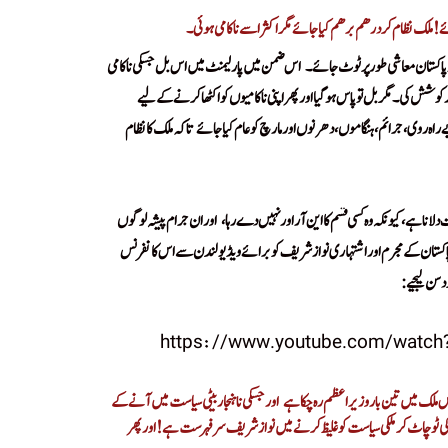
ے! ملک نظام کر درھم برھم کیا جائے مگر اکثر اسے ناکامی ہوئی۔
اس ضمن میں پارلیمنٹ میں اس بل جسکی ناکامی
!
پورکوشش کی۔
مگر بل تو پاس ہو گیا اور پھر اپنی ناکامیوں کو اکٹھا کرنے کے لیے
اہ روی، جرائم، ہنگاموں، دھرنوں اور مارچ کو عام کیا جائے
تاکہ ملک کا نظام
!
Tum Jug Jug Jiy
اور ان جرام پیشہ لوگوں
!
ں پاکستان کے مجرم اور اشتہاری نوازشریف کو برائے ویڈیو لندن سے اس کانفرنس
 سن لیجیے:
اس ملک میں تین بار وزیراعظم رہ چکا ہے
اور جسکی ناہنجار بیٹی سیاست میں آنے کے
!
 ٹو چاٹ کر ملکی سیاست کو غلیظ کرنے میں نوازشریف سرفہرست ہے! اور پھر