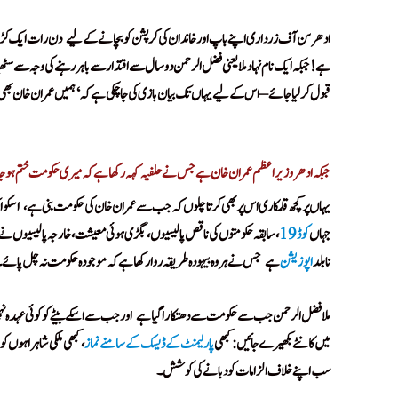
ادھر سن آف زرداری اپنے باپ اور خاندان کی کرپشن کو بچانے کے لیے
دن رات ایک کڑوڑ 
!
ہے! جبکہ ایک نام نہاد ملا یعنی فضل الرحمن دو سال سے اقتدار سے باہر رہنے کی وجہ سے سٹھ
قبول کر لیا جائے – اس کے لیے یہاں تک بیان بازی کی جا چکی ہےکہ ‘ہمیں عمران خان بھی
Tum Jug Jug Jiyo Maharaj Tum Jug Jug Jiyo Maharaj Tum Jug Jug Jiyo Maharaj
جبکہ ادھر وزیراعظم عمران خان ہے جس نے حلفیہ کہہ رکھا ہے کہ میری حکومت ختم ہو جائے 
یہاں پر کچھ قلمکاری اس پر بھی کرتا چلوں کہ جب سے عمران خان کی حکومت بنی ہے،
اسکو 
!
جہاں
کوڈ19
، سابقہ حکومتوں کی ناقص پالیسیوں، بگڑی ہوئی معیشت، خارجہ پالیسیوں نے اہ
نابلد
اپوزیشن
ہے
جس نے ہر وہ بیہودہ طریقہ روا رکھا ہے کہ موجودہ حکومت نہ چل پائے۔
!
ملافضل الرحمن جب سے حکومت سے دھتکارا گیا ہے
اور جب سے اسکے بیٹے کو کوئی عہدہ نہی
!
میں کانٹے بکھیرے جائیں: کبھی
پارلیمنٹ کے ڈیسک کے سامنے نماز
، کبھی ملکی شاہراہوں ک
سب اپنے خلاف الزامات کو دبانے کی کوشش۔