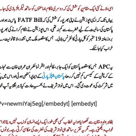
اسی ملا نے کئی ایک مقام پر کوشش کی کہ دوسری ناکام جماعتوں کو ساتھ لیکر ہلڑبازی کی جائ
یہاں تک کہ ایسی اپوزیشن نے اپنی بھرپور کوشش کی کہ FATF Bill پاس نہ ہو اور پاکستان معاشی طور پر ٹوٹ جائے۔
پاکستان کی سالمیت کے لیے خطرے سے کم نہ تھی،
اس اپوزیشن نے ناکام کرانے کی بھر
!
بروزہفتہ 19 ستمبرکو کل پارٹی کانفرنس بلا لی۔
جس کا مقصد ملک میں تشدد، لاقانونیت، بے ر
!
خراب کیا جا سکے۔
o Maharaj Tum Jug Jug Jiyo Maharaj Tum Jug Jug Jiyo Maharaj
یہ APC جس کا مقصد پاکستان کو ایک جابر، ظالم اور ہٹلرنما حکمران عمران خان سے نجات دلانا ہے، کیونکہ وہ کسی قسم کا این آر اور نہیں دے رہا،
کے کرپشن کے کیسس کم نہیں کر رھا،
پاکستان پیپلزپارٹی
کے ایما پر اکٹھی ہوئی اور اس می
میں شرکت کی دعوت دی گئی۔
اس میں نوازشریف نے بحسبِ عادت کیا زہر اگلا یہ آپ خود
!
[embedyt] https://www.youtube.com/watch?v=newmIYaj5eg[/embedyt]
بظاہر ہندوستان سے لکھوایا ہوا یہ خطاب کسی بھی طور ایک ایسے انسان کو زیب نہیں دیتا جو 
خواب دیکھتی ہے۔ مگر یہ تقریر ساتھ ہی نوازشریف کی فطرت کی عکاسی کرتی ہے۔ بوٹوں کی