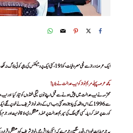
Tum Jug Jug Jiyo Maharaj
ایک عرصۂ دراز سے نجی مصروفیات، کوڈ19، کئی ایک پروجیکٹس کی بنا پر کوئی بلاگ نہ لکھ سکا
کچھ عرصہ پہلے مریم نواز کو نیب عدالت نے بلایا!
محترمہ نے نیب عدالت میں پیش ہونے سے قبل اپنے نون لیگی غنڈوں کو تیار کیا
اور نیب ع
!
سے 1996 کے اس واقعہ کی یاد تازہ ہو گئی جب اس کے والد نوازشریف نے خود پر لگے ایک الزام کا سامنا کرنے کی بجائے اپنے انہی غنڈوں کو تیار کیا
کورت پر حملہ کر دیا۔ کسی بھی ملک کی سپریم عدالت پر حملہ دھشتگردی، لاقانونیت اور جرم 
یہ جرم بذاتِ خود اس قدر سنگین جرم ہے کہ اسکی پاداش میں نوازشریف کو دھشتگرد قرار دیک