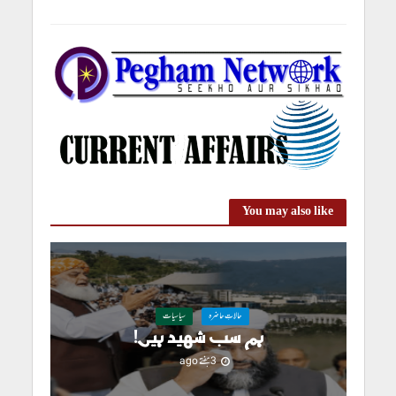
You may also like
حالاتِ حاضرہ
سیاسیات
ہم سب شہید ہیں!
3 ہفتے ago