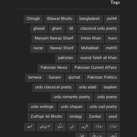
Tags
Chiragh
Bilawal Bhutto
bangladesh
#psl4
ghazal
gham
dil
classical urdu poetry
Maryam Nawaz Sharif
Imran Khan
husn
nazar
Nawaz Sharif
Muhabbat
mehfil
pakistan
nusrat fateh ali khan
Pakistan News
Pakistan Current Affairs
tamana
Sanam
qismat
Pakistan Politics
urdu classical poetry
urdu adab
taqdeer
urdu romantic poetry
urdu poetry
urdu writings
urdu shayari
urdu sad poetry
Zulifqar Ali Bhutto
zindagi
Zardari
yaad
احمد فراز
احمدفراز
بشیربدر
دل
زندگی
عمران خان
محبت
پاکستان
پروین شاکر
پھول