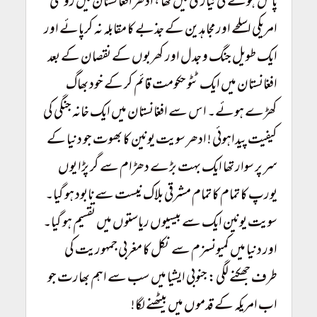
پاش ہونے کی تیاری میں تھا ، ادھر افغانستان میں روسی
امریکی اسلحے اور مجاہدین کے جذبے کا مقابلہ نہ کرپائے اور
ایک طویل جنگ و جدل اور کھربوں کے نقصان کے بعد
افغانستان میں ایک ٹٹو حکومت قائم کر کے خود بھاگ
کھڑے ہوئے۔ اس سے افغانستان میں ایک خانہ جنگی کی
کیفیت پیداہوئی ! ادھر سویت یونین کا بھوت جو دنیا کے
سر پر سوار تھا ایک بہت بڑے دھڑام سے گر پڑا یوں
یورپ کا تمام کا تمام مشرقی بلاک نیست سے نابود ہو گیا۔
سویت یونین ایک سے بیسیوں ریاستوں میں تقسیم ہو گیا۔
اور دنیا میں کمیونسزم سے نکل کا مغربی جمہوریت کی
طرف جھکنے لگی: جنوبی ایشیا میں سب سے اہم بھارت جو
اب امریکہ کے قدموں میں بیٹھنے لگا!
Taliban Conquer