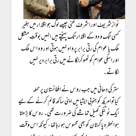
نوازشریف اور اشرف غنی جیسے لوگ جو اقتدار میں بغیر
کسی تگ و دو کے اقتدار تک پہنچتے ہیں انہیں بوقتِ مشکل
ملک یا عوام کی رتی برابر پرواہ نہیں ہوتی اور وہ اس ملک
اور اسکی عوام کو ٹھوکرلگانے میں رتی برابر دیر نہیں
لگاتے۔
Taliban Conquer Afghanistan
ستر کی دھائی میں جب روس نے افغانستان پر حملہ
کیاتوامریکہ کو جنوبی ایشیا میں اپنی ساکھ قائم کرنے کے لیے
ایک نوٹنکی کھیل تماشے کی ضرورت تھی۔ روس کا بڑھتا
ہوا خطرہ پاکستان کو بھی محسوس ہو رہا تھا ، کیونکہ اس وقت