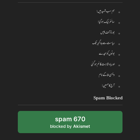
ہم سب شہید ہیں!
سائفر لیک ہو گیا!
بورڈ آف پیس
ریاست سے جاگیر تک
بوٹوں کو سجدے
اور بادشاہت قائم ہو گئی
دیسی ملا کے نام
آج کا حسین!
Spam Blocked
670 spam
blocked by
Akismet