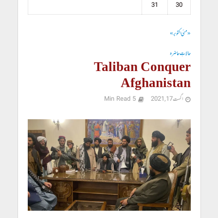
31
30
« مئی
اکتوبر »
حالاتِ حاضرہ
Taliban Conquer
Afghanistan
اگست 17, 2021
5 Min Read