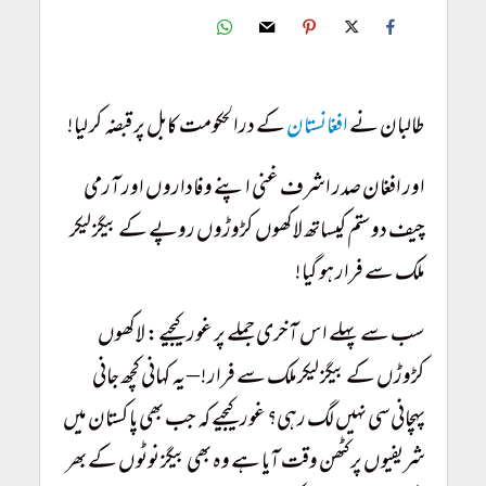
Taliban Conquer Afghanistan
طالبان نے
افغانستان
کے درالحکومت کابل پر قبضہ کر لیا!
اور افغان صدر اشرف غنی اپنے وفاداروں اور آرمی
چیف دوستم کیساتھ لاکھوں کڑوڑوں روپے کے بیگز لیکر
ملک سے فرار ہو گیا!
سب سے پہلے اس آخری جملے پر غورکیجیے: لاکھوں
کڑوڑں کے بیگز لیکرملک سے فرار! – یہ کہانی کچھ جانی
پہچانی سی نہیں لگ رہی؟ غورکیجیے کہ جب بھی پاکستان میں
شریفیوں پر کٹھن وقت آیا ہے وہ بھی بیگز نوٹوں کے بھر