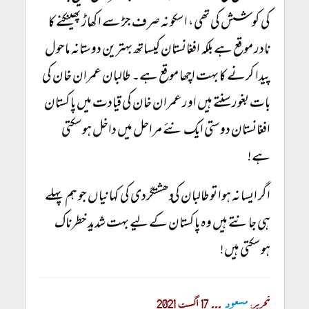
کی کوشش کی تھی، اسکو نہ صرف جڑ سے اکھاڑ پھینکنے کا
نادر موقع ہے بلکہ افغانستان کیساتھ بہترین دوستانہ ماحول
پیدا کرنے کا بہت اچھا موقع ہے۔ طالبان عمران خان کی
بات بغور سنتے ہیں اور عمران خان کی قیادت میں پاکستان
افغانستان دوستی ایک نئے مراحل میں داخل ہوسکتی
ہے!
Taliban Concur Afghanistan Taliban Concur Afghanistan
اگر ایسا نہ ہوا توطالبان کی دھشتگردی کی کہانیاں جو ہم پہلے
ہی جانتے ہیں وہ پاکستان کے لیے بہت شدید خطرناک
ہوسکتی ہیں!
تحریر:
مسعود
۔۔۔ 17 اگست 2021