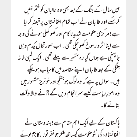
بیس سال کے جنگ کےبعد بھی وہ طالبان کو ختم نہیں
کرسکے اور طالبان نے اب تمام افغانستان پر قبضہ کر لیا
ہے! مرکزی حکومت شدید ناکام اور کھوکھلی ہونے کی وجہ
سے اپنا اثر و رسوخ کھو چکی تھی۔ اب صورتحال یکدم وہی
جاپہنچی ہے جہاں گیارہ ستمبر سے پہلے تھی۔ ایک لمبی خانہ
جنگی کے بعد طالبان اپنے مقاصد میں کامیاب ہوچکے
ہیں۔ سوال یہ ہے کہ وہ لوگ جو جنگجو اور خونریز مشہور ہیں
وہ امورِ ریاست کیسے سرانجام دیں گے؟ آنے والا وقت
بتائے گا۔
پاکستان کے لیے ایک اہم مقام ہے! ہندوستان نے
افغانستان کی ٹٹوحکومت کیساتھ ملکر جو نفرتوں کا بیج بونے