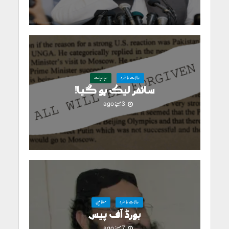
حالاتِ حاضرہ
سیاسیات
سائفر لیک ہو گیا!
3 مہینے ago
حالاتِ حاضرہ
مضامین
بورڈ آف پیس
7 مہینے ago