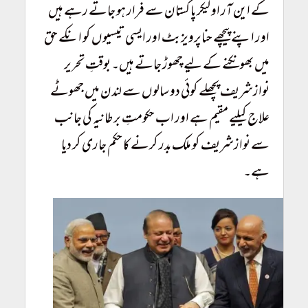
کے این آر او لیکر پاکستان سے فرار ہو جاتے رہے ہیں
اور اپنے پیچھے حناپرویزبٹ اور ایسی تیسیوں کو انکے حق
میں بھونکنے کے لیے چھوڑ جاتے ہیں۔ بوقتِ تحریر
نوازشریف پچھلے کوئی دو سالوں سے لندن میں جھوٹے
علاج کیلیے مقیم ہے اور اب حکومتِ برطانیہ کی جانب
سے نوازشریف کو ملک بدر کرنے کا حکم جاری کر دیا
ہے۔
Taliban Conquer Afghanistan