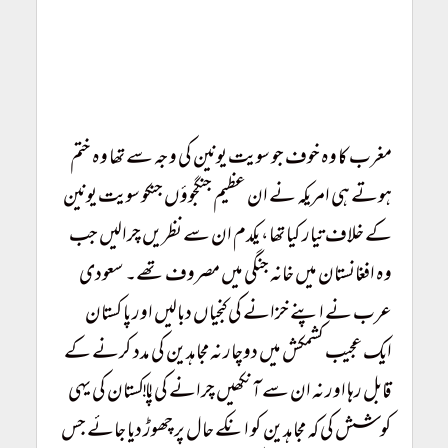
Afghanistan Taliban Conquer Afghanistan Taliban Conquer
Afghanistan Taliban Conquer Afghanistan Taliban Conquer
Afghanistan
مغرب کا وہ خوف جو سویت یونین کی وجہ سے تھا وہ ختم
ہوتے ہی امریکہ نے ان عظیم جنگجوؤں جنکو سویت یونین
کے خلاف تیار کیا تھا، یکدم ان سے نظریں چرالیں جب
وہ افغانستان میں خانہ جنگی میں مصروف تھے۔ سعودی
عرب نے اپنے خزانے کی کنجیاں دبالیں اور پاکستان
ایک عجیب کشمکش میں دوچار نہ مجاہدین کی مدد کرنے کے
قابل رہا اور نہ ان سے آنکھیں چرانے کی!! پاکستان کی یہی
کوشش کی کہ مجاہدین کو انکے حال پر چھوڑ دیا جائے جس