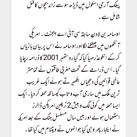
پبلک آرمی اسکول میں ڈیڑھ سو سے زائد بچوں کا قتل
شامل ہے۔
Taliban Concur Afghanistan
اوسامہ بن لادن ۔ سابقہ سی آئی اے ایجنٹ ۔ امریکی
آنکھوں میں پھٹکنے لگااور اوسامہ نے اس پر بیان بازیاں
کر کے انکوعذرمہیا کیا کہ گیارہ ستمبر 2001 کا ڈرامہ رچایا
گیا۔اس ڈرامے کے تحت مغربی طاقتوں نے تمامتر
عالمی قوانین کی دھجیاں بکھیرتے ہوئے ایک غریب
ترین ملک میں ساری آب و تاب کیساتھ حملہ کر دیا۔ ایک
ایسا حملہ میں کوئی لگ و بیش 2 ٹریلین امریکن ڈالرز
استعمال ہوئے اور بیس سال مسلسل جنگ کے بعد امریکہ
نے ایکبار پھر وہی کیا جو انہوں نے ویتنام میں کیا تھا۔