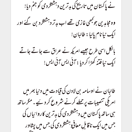
نے پاکستان میں تاریخ کی بدترین دہشتگردی کو جنم دیا!
وہ مجاہدین جو کبھی غازی تھے اب بدتر دہشتگرد بن گئے اور
ایک نیا نام پالیا: طالبان!
Taliban Conquer Afghanistan
بالکل اسی طرح جیسے امریکہ نے عراق سے جاتے جاتے
ایک نیا فتنہ کھڑا کر دیا: آئی ایس آئی ایس!
Taliban Conquer
Afghanistan
طالبان نے اوسامہ بن لادن کی قیادت میں دنیا بھر میں
امریکی تنصیبات پر حملے کرنے شروع کر دئیے۔ مگر ساتھ
ہی ساتھ پاکستان میں دہشتگردی کی بدترین کاروائیاں کی
جس میں ایک ناقابلِ معافی دہشتگردی کی جس میں پشاور