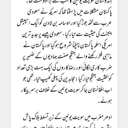
ہندوستان سویت یونین کا سب سے بڑا دوست تھا۔
پاکستان مشکلات میں پڑسکتا تھا کہ امریکہ نے سعودی
عرب سے گٹھ جوڑ کیا اور اوسامہ بن لادن کو ایک اسپیشل
ایجنٹ کی حیثیت سے تیارکیا، سعودی پیسے پر جدید ترین
امریکی اسلحہ پاکستان پہنچنا شروع ہوگیا اور پاکستان نے
مذہبی فکر رکھنے والے جنگجو صفت جہادیوں کے ضمیر پر
ضربِ کاری لگائی اور رضاکاروں کی ایک بہت بڑی تعداد
کو بحثیت جنگجو تیار کیا: مجاہدین کی پہلی کھیپ تیار تھی جو
اب افغانستان جاکر سویت یونین کے خلاف برسرِپیکار
ہوئے۔
ادھر مغرب میں سویت یونین کے زیرِ تسلط بلاک پاش