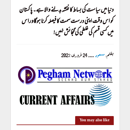
دنیا میں سیاست کی بساط کا نقشہ بدلنے والا ہے۔ پاکستان
کو اس وقت اپنی درست سمت کا فیصلہ کرنا ہوگا اوراس
میں کسی قسم کی غلطی کی گنجائش نہیں!
بقلم:
مسعود
۔۔۔۔ 24 فروری 202
2
You may also like