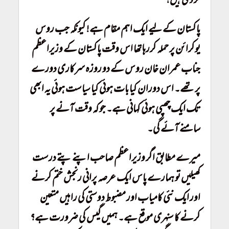
کر دی ہیں!
پاکستان کے لیے ایک اہم مقام ہے! کیونکہ جب روس
یوکرائن پر حملہ کررہا تھا اس وقت پاکستان کے وزیراعظم
جناب عمران خان روس کے دو روزہ سرکاری دورے
پر تھے۔ اس دوران کیا بات ہوئی کیا سیاست ہوئی یہ ابھی
تک ایک چھپی ہوئی کہانی ہے۔ جو کہ وقت آنے پر
سامنے آئے گی۔
میرے مطابق اگر وزیراعظم صاحب اپنے پتے درست
کھیلیں تو ہمارے پاس ایک عرصہ پرانی رنجش ختم کرنے
اور ایک نئی کامیاب اور مضبوط دوستی کی راہیں متعین
کرنے کا سنہری موقع ہے۔ ہمیں گیس کی ضرورت ہے؟