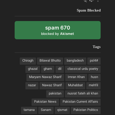
آج کا حسین!
Spam Blocked
670 spam
blocked by
Akismet
Tags
Chiragh
Bilawal Bhutto
bangladesh
#psl4
ghazal
gham
dil
classical urdu poetry
Maryam Nawaz Sharif
Imran Khan
husn
nazar
Nawaz Sharif
Muhabbat
mehfil
pakistan
nusrat fateh ali khan
Pakistan News
Pakistan Current Affairs
tamana
Sanam
qismat
Pakistan Politics