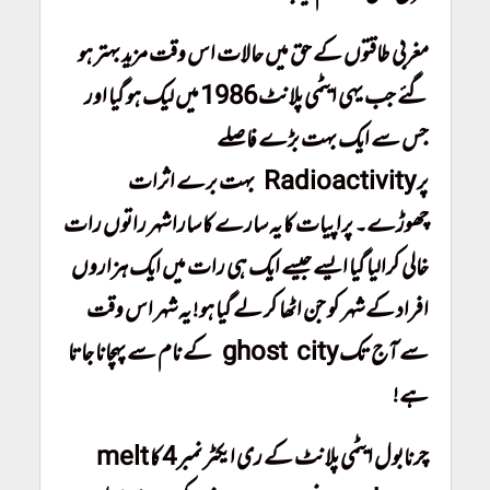
مغربی طاقتوں کے حق میں حالات اس وقت مزید بہتر ہو
گئے جب یہی ایٹمی پلانٹ 1986 میں لیک ہو گیا اور
جس سے ایک بہت بڑے فاصلے
پر Radioactivity بہت برے اثرات
چھوڑے۔ پراپیات کا یہ سارے کا سارا شہر راتوں رات
خالی کرالیا گیا ایسے جیسے ایک ہی رات میں ایک ہزاروں
افراد کے شہر کو جن اٹھا کر لے گیا ہو! یہ شہر اس وقت
سے آج تک ghost city کے نام سے پہچانا جاتا
ہے!
چرنابول ایٹمی پلانٹ کے ری ایکٹر نمبر 4 کا melt