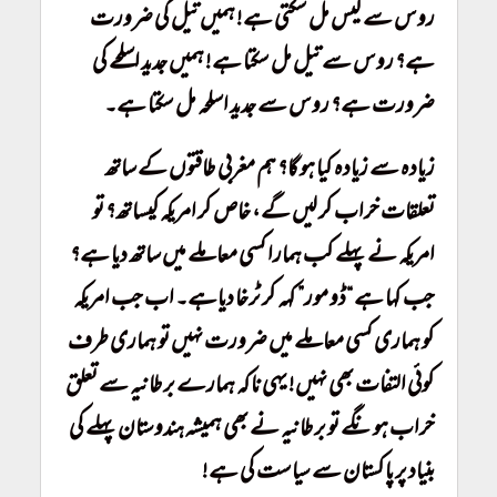
روس سے گیس مل سکتی ہے! ہمیں تیل کی ضرورت
ہے؟ روس سے تیل مل سکتا ہے! ہمیں جدید اسلحے کی
ضرورت ہے؟ روس سے جدید اسلحہ مل سکتا ہے۔
زیادہ سے زیادہ کیا ہو گا؟ ہم مغربی طاقتوں کے ساتھ
تعلقات خراب کر لیں گے، خاص کر امریکہ کیساتھ؟ تو
امریکہ نے پہلے کب ہمارا کسی معاملے میں ساتھ دیا ہے؟
جب کہا ہے “ڈو مور” کہہ کر ٹرخا دیاہے۔ اب جب امریکہ
کو ہماری کسی معاملے میں ضرورت نہیں تو ہماری طرف
کوئی التفات بھی نہیں! یہی نا کہ ہمارے برطانیہ سے تعلق
خراب ہونگے تو برطانیہ نے بھی ہمیشہ ہندوستان پہلے کی
بنیاد پر پاکستان سے سیاست کی ہے!