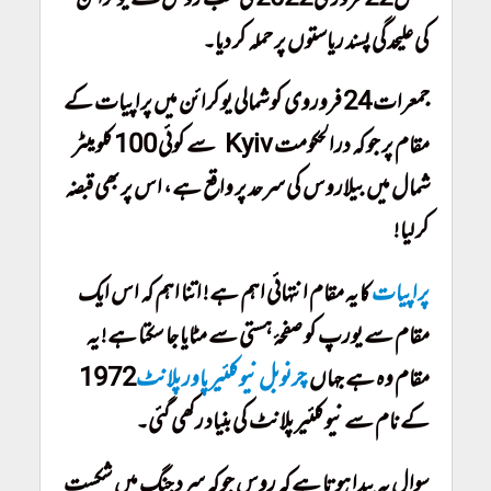
کی علیحدگی پسند ریاستوں پر حملہ کر دیا۔
جمعرات 24 فروروی کو شمالی یوکرائن میں پراپیات کے
مقام پر جو کہ درالحکومت Kyiv سے کوئی 100 کلومیٹر
شمال میں بیلاروس کی سرحد پر واقع ہے، اس پر بھی قبضہ
کر لیا!
پراپیات
کا یہ مقام انتہائی اہم ہے! اتنا اہم کہ اس ایک
مقام سے یورپ کو صفحۂ ہستی سے مٹایا جا سکتا ہے! یہ
مقام وہ ہے جہاں 1972
چرنوبل نیوکلئیر پاور پلانٹ
کے نام سے نیوکلئیر پلانٹ کی بنیاد رکھی گئی۔
سوال یہ پیدا ہوتا ہے کہ روس جو کہ سرد جنگ میں شکست