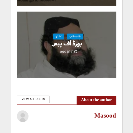
حالاتِ حاضرہ
مضامین
بورڈ آف پیس
7 مہینے ago
About the author
VIEW ALL POSTS
Masood