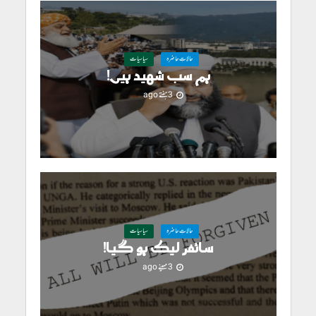
حالاتِ حاضرہ
سیاسیات
ہم سب شہید ہیں!
3 ہفتے ago
حالاتِ حاضرہ
سیاسیات
سائفر لیک ہو گیا!
3 مہینے ago