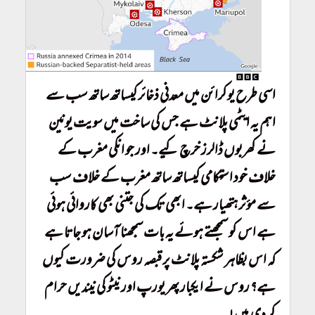
اسی طرح یوکرائن میں معدنی ذخائر کیساتھ ساتھ سب سے
اہم یہ ایٹمی پلانٹ ہے جس کی ساخت میں سویت یونین
نے کھربوں ڈالرز خرچ کیے۔ اور جو انکی مغرب کے
خلاف خود استحکامی کیساتھ ساتھ مغرب کے خلاف سب
سے مؤثر ہتھیار ہے۔ ابھی تک کی جتنی بھی کاروائی ہوئی
ہے اس کو سمجھتے ہوئے یہ بات سمجھنا آسان ہو جاتا ہے
کہ اس بظاہر شکستہ پلانٹ پر قبصہ روس کی ضرورت کیوں
ہے؟ روس نے ایکبار پھر یورپ اور نیٹو کی نیندیں حرام