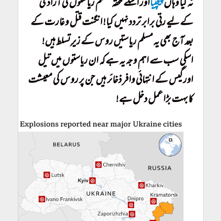
نہ کیا وہاں
چیچنیا
اور اسکے ملحقہ مسلم ریاستوں کی آزادی
کے لیے رتی برابر تردد نہیں کیا! انگنت قتل و غارت کے
بعد آج بھی یہ مسلم ریاستیں روس کے زیرِ تسلط ہیں!
اسکی سب سے اہم وجہ یہ ہے کہ ان ریاستوں میں تیل
اور گیس کے انتہائی وافر ذخائر ہیں جن پر روس کی معیشت
کا بہت بڑا عمل دخل ہے!