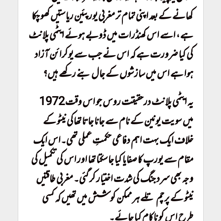
کھانے کے بعد اپنی تمام تر مغربی یورپئین ریاستیں کھو چکا
ہے، اسے اس کھنڈرات میں ڈوبے ہوئے ایٹمی پلانٹ
کی کیا ضرورت ہے کہ اس نے جب سے یوکرائن آزاد
ہوا ہے اس میں سازشوں کے جال بنے رکھے ہیں؟
یہ ایٹمی پلانٹ درحقیقت روس جو اس وقت 1972
میں سویت یونین کے نام سے جانا جاتا تھاکی نیٹو کے
خلاف ایک بہت اہم دفاعی حکمتِ عملی تھی۔اس ایک
مقام سے یورپ کا صفایا کیا جاسکتا تھا اور اس کی تکمیل کی
وجہ بھی سرد جنگ کی شدت اختیار کر گئی۔ مغربی طاقتیں
نیٹو کے پرچم تلے ہر ممکن کوشش میں تھیں کہ کسی
طرح اس کو ناکام کیا جائے۔