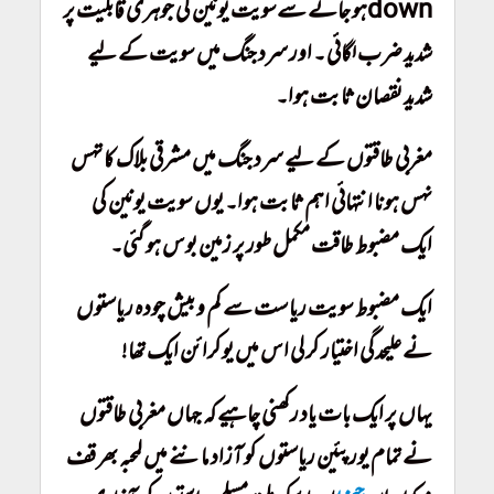
downہو جانے سےسویت یونین کی جوہری قابلیت پر
شدید ضرب لگائی ۔ اور سرد جنگ میں سویت کے لیے
شدید نقصان ثابت ہوا۔
مغربی طاقتوں کے لیے سرد جنگ میں مشرقی بلاک کا تہس
نہس ہونا انتہائی اہم ثابت ہوا۔ یوں سویت یونین کی
ایک مضبوط طاقت مکمل طور پر زمین بوس ہو گئی۔
ایک مضبوط سویت ریاست سے کم و بیش چودہ ریاستوں
نے علیحدگی اختیار کر لی اس میں یوکرائن ایک تھا!
یہاں پر ایک بات یاد رکھنی چاہیے کہ جہاں مغربی طاقتوں
نے تمام یورپئین ریاستوں کو آزاد ماننے میں لمحبہ بھر قف