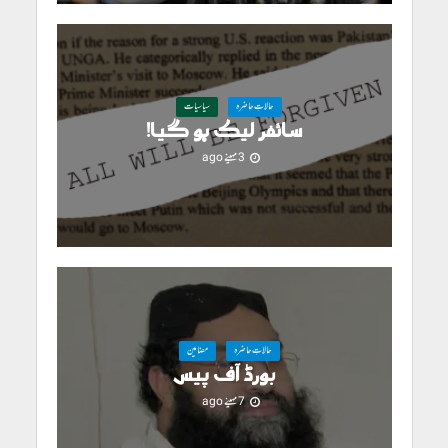
حالاتِ حاضرہ
سیاسیات
سائفر لیک ہو گیا!
3 مہینے ago
حالاتِ حاضرہ
مضامین
بورڈ آف پیس
7 مہینے ago