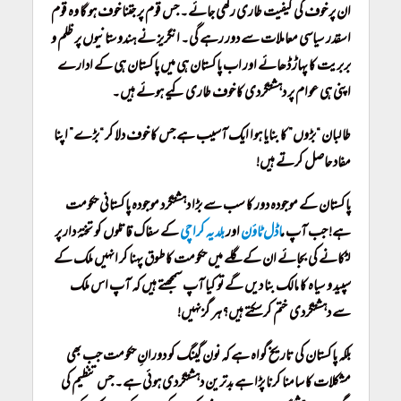
ان پر خوف کی کیفیت طاری رکھی جائے۔ جس قوم پر جتنا خوف ہو گا وہ قوم
اسقدر سیاسی معاملات سے دور رہے گی۔ انگریز نے ہندوستانیوں پر ظلم و
بربریت کا پہاڑ ڈھائے اور اب پاکستان ہی میں پاکستان ہی کے ادارے
اپنی ہی عوام پر دہشتگردی کا خوف طاری کیے ہوئے ہیں۔
طالبان “بڑوں” کا بنایا ہوا ایک آسیب ہے جس کا خوف دلا کر “بڑے” اپنا
مفاد حاصل کرتے ہیں!
پاکستان کے موجودہ دور کا سب سے بڑا دہشتگرد موجودہ پاکستانی حکومت
ہے! جب آپ م
اڈل ٹاؤن
اور
بلدیہ کراچی
کے سفاک قاتلوں کو تختۂ دار پر
لٹکانے کی بجائے ان کے گلے میں حکومت کا طوق پہنا کر انہیں ملک کے
سپید و سیاہ کا مالک بنا دیں گے تو کیا آپ سمجھتے ہیں کہ آپ اس ملک
سے دہشتگردی ختم کر سکتے ہیں؟
ہر گزنہیں!
بلکہ پاکستان کی تاریخ گواہ ہے کہ نون گینگ کو دورانِ حکومت جب بھی
مشکلات کا سامنا کرنا پڑا ہے بدترین دہشتگردی ہوئی ہے۔ جس تنظیم کی