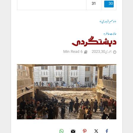
31
30
« دسمبر
فروری »
حالاتِ حاضرہ
دہشتگردی
جنوری 30, 2023
6 Min Read