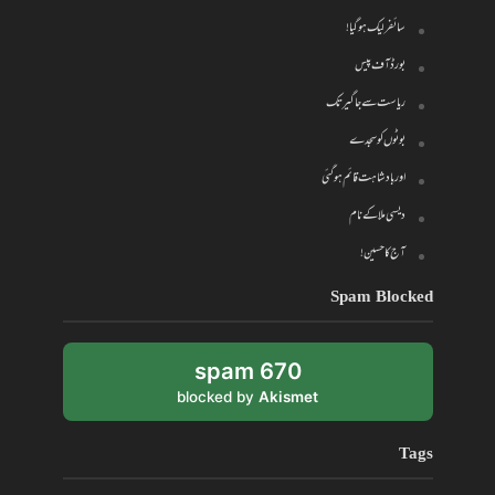
سائفر لیک ہو گیا!
بورڈ آف پیس
ریاست سے جاگیر تک
بوٹوں کو سجدے
اور بادشاہت قائم ہو گئی
دیسی ملا کے نام
آج کا حسین!
Spam Blocked
670 spam
blocked by
Akismet
Tags