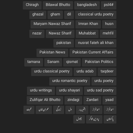
Chiragh
Bilawal Bhutto
bangladesh
#psl4
ghazal
gham
dil
classical urdu poetry
Maryam Nawaz Sharif
Imran Khan
husn
nazar
Nawaz Sharif
Muhabbat
mehfil
pakistan
nusrat fateh ali khan
Pakistan News
Pakistan Current Affairs
tamana
Sanam
qismat
Pakistan Politics
urdu classical poetry
urdu adab
taqdeer
urdu romantic poetry
urdu poetry
urdu writings
urdu shayari
urdu sad poetry
Zulifqar Ali Bhutto
zindagi
Zardari
yaad
احمد فراز
احمدفراز
بشیربدر
دل
زندگی
عمران خان
محبت
پاکستان
پروین شاکر
پھول