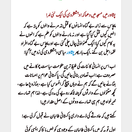
پشاور میں مسجد میں دھماکہ! دہشتگردی کی ایک نئی لہر!
پچاس سے زائد بے گناہ انسانوں کا قتل! نہ مرنے والوں کو پتہ ہے کہ
انہیں کیوں قتل کیا گیا ہے اور نہ مارنے والوں کو علم ہے کہ انہوں نے
یہ کام کیوں کیا! ایک گھنواؤنی چال چلی گئی ہے اور پچاس بے گناہ افراد
لقمۂ اجل بن گئے۔ ایک بار پھر
پشاور
سیاسی دہشتگردی کی زد میں آ گیا!
اب اس پر انسانی کائنات کی غلیظ ترین حکومت سیاست چمکانے میں
مصروف ہے! اب تصاویر بنائی جائیں گی، پاکستانی عوام پر احسانات
جتائے جائیں گے کہ ہم نے وہاں پہنچ کر افسوس کیا ہے، جنازہ پڑھا ہے،
کچھ مقتولوں کے وارثوں کو چند لاکھ روپے کی مدد کی ہے، لہٰذا ہم تمہارے
خیرخواہ ہیں ہم ہی تمہارے ووٹوں کے اصل حقدار ہیں!
کہتے ہیں کہ حادثے کی ذمے داری پاکستانی طالبان نے قبول کر لی ہے!
اول تو یہ کہ میں پاکستانی طالبان کے وجود ہی کو نہیں مانتا کہ ایسی کوئی