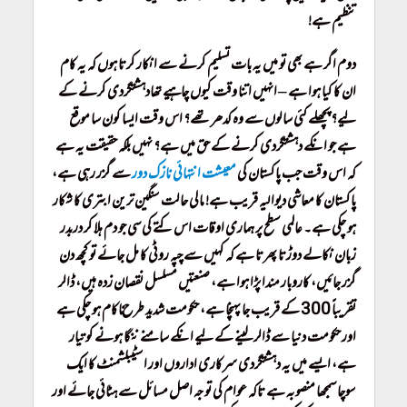
تنظیم ہے!
دوم اگر ہے بھی تو میں یہ بات تسلیم کرنے سے انکار کرتا ہوں کہ یہ کام
ان کا کیا ہوا ہے – انہیں اتنا وقت کیوں چاہیے تھادہشتگردی کرنے کے
لیے؟پچھلے کئی سالوں سے وہ کدھر تھے؟ اس وقت ایسا کون سا موقع
ہے جو انکے دہشتگردی کرنے کے حق میں ہے؟ نہیں بلکہ حقیقت یہ ہے
کہ اس وقت جب پاکستان کی
معیشت انتہائی نازک دور
سے گزر رہی ہے،
پاکستان کا معاشی دیوالیہ قریب ہے! مالی حالت سنگین ترین ابتری کا شکار
ہو چکی ہے۔ عالمی سطح پر ہماری اوقات اس کتے کی سی جو دم ہلا کر دربدر
زبان نکالے دوڑتا پھرتا ہے کہ کہیں سے چپہ روٹی کا مل جائے تو کچھ دن
گزر جائیں، کاروبار مندا پڑا ہوا ہے، صنعتیں مسلسل نقصان زدہ ہیں، ڈالر
تقریباً 300 کے قریب جا پہنچا ہے، حکومت شدید طرح ناکام ہو چکی ہے
اور حکومت دنیا سے ڈالر لینے کے لیے انکے سامنے ننگا ہونے کو تیار
ہے، ایسے میں یہ دہشتگردی سرکاری اداروں اور اسٹیبلشمنٹ کا ایک
سوچا سمجھا منصوبہ ہے تاکہ عوام کی توجہ اصل مسائل سے ہٹائی جائے اور