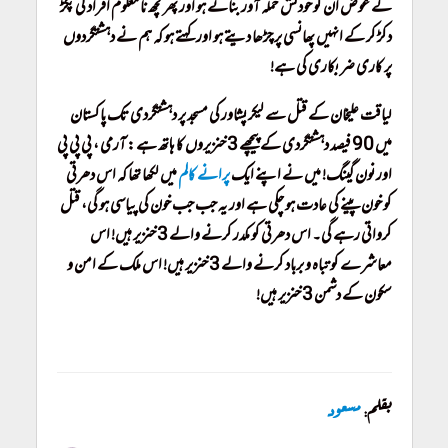
کے عوض ان کو خودکش حملہ آور بناتے ہو اور پھر کچھ نامعلوم افراد کی پکڑ
دکڑ کر کے انہیں پھانسی پر چڑھا دیتے ہو اور کہتے ہو کہ ہم نے دہشتگردوں
پر کاری ضربکاری کی ہے!
لیاقت علیخان کے قتل سے لیکر پشاور کی مسجد پر دہشتگردی تک پاکستان
میں 90 فیصد دہشتگردی کے پیچھے 3 خنزیروں کا ہاتھ ہے: آرمی ، پی پی پی
اور نون گینگ! میں نے اپنے ایک
پرانے کالم
میں لکھا تھا کہ اس دھرتی
کو خون پینے کی عادت ہو چکی ہے اور یہ جب جب خون کی پیاسی ہو گی، قتل
کرواتی رہے گی۔ اس دھرتی کو مکدر کرنے والے 3 خنزیر ہیں! اس
معاشرے کو تباہ و برباد کرنے والے 3 خنزیر ہیں! اس ملک کے امن و
سکون کے دشمن 3 خنزیر ہیں!
Peshawar Attacks, Terrorism in Pakistan, Masjid
بقلم:
مسعود