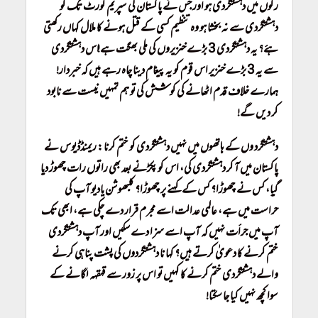
رگوں میں دہشتگردی ہو اور جس نے پاکستان کی سپریم کورٹ تک کو
دہشتگردی سے نہ بخشا ہو وہ تنظیم کسی کے قتل ہونے کا ملال کہاں رکھتی
ہۓ؟ یہ دہشتگردی 3 بڑے خنزیروں کی ملی بھگت ہے! اس دہشتگردی
سے یہ 3 بڑے خنزیر اس قوم کو یہ پیغام دینا چاہ رہے ہیں کہ خبردار!
ہمارے خلاف قدم اٹھانے کی کوشش کی تو ہم تمہیں نیست سے نابود
کر دیں گے!
دہشتگرد وں کے ہاتھوں میں نہیں دہشتگردی کو ختم کرنا: ریمنڈڈیوس نے
پاکستان میں آ کر دہشتگردی کی، اس کو پکڑنے بعد بھی راتوں رات چھوڑ دیا
گیاِ، کس نے چھوڑا؟ کس کے کہنے پر چھوڑا؟ کلبھوشن یادیو آپ کی
حراست میں ہے، عالمی عدالت اسے مجرم قرار دے چکی ہے، ابھی تک
آپ میں جرأت نہیں کہ آپ اسے سزا دے سکیں اور آپ دہشتگردی
ختم کرنے کا دعویٰ کرتے ہیں؟ کہا نا دہشتگردوں کی پشت پناہی کرنے
والے دہشتگردی ختم کرنے کا کہیں تو اس پر زور سے قہقہہ لگانے کے
سوا کچھ نہیں کیا جا سکتا!