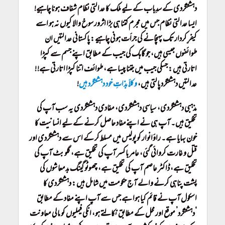
دہشتگردی کے سدِباب کے لیے ملک کا عدالتی نظام شفاف ہونا چاہیے!
ایسا عدالتی نظام جس میں مجرم کتنا ہی بڑا اثرورسوخ والا کیوں نہ ہو اسے
کیفرِ کردار تک پہنچانے کی جرأت ہونی چاہیے: پاکستانی عدالتیں ان
طوائفوں جیسی ہیں، جو گاہک کی جیب کے مطابق اپنے جسم سے کپڑا
اتارتی ہیں: جسکی جیب میں جتنا پیسا ہے، طوائف اتنا کپڑا اتارتی ہے! !
عدالتیں دہشتگرد پالتی ہیں،
وکلأ بذاتِ خود دہشتگرد ہیں
!
مذہبی دہشتگردی، سیاسی دہشتگردی، مفادی دہشتگردی یہ سب آپ کی
تخلیق ہیں۔ آپ ہی نے اپنےمفاد حاصل کرنے کے لیے انسانیت کا
خون بہایا ہے۔ راؤانوار کو پولیس میں مسلط کر کے اس سے دہشتگردی اور
قتل و غارت کروائی گئی، عامر باکسر آپ کی تخلیق ہے، گلو بٹ آپ کی
تخلیق ہے، ڈاکٹر عاصم آپ کی تخلیق ہے، چھوٹو گینگ بدمعاشوں کی
پشت پناہی کرنے والے آج حکومت میں شامل ہیں: دہشتگردی کا
اسکول آپ نے قائم کیا ہوا ہے جس سے آپ اپنے مفاد کے مطابق
‘دہشتگرد’ موقع اور محل کے مطابق نکالتے ہو، انکی فیملیوں کو مالی معاونت