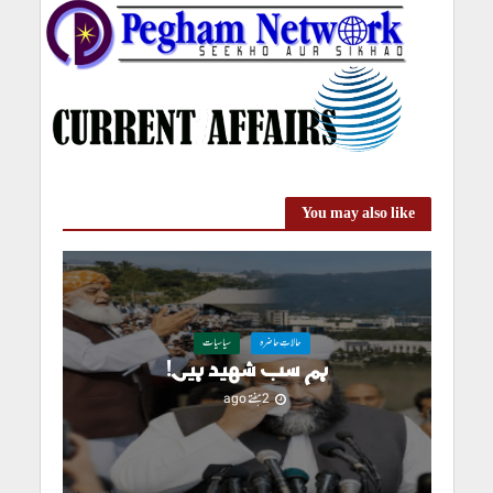
You may also like
حالاتِ حاضرہ
سیاسیات
ہم سب شہید ہیں!
2 ہفتے ago