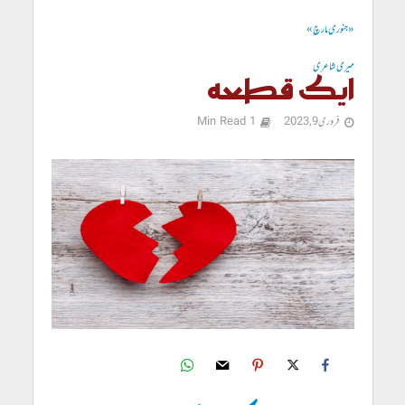
« جنوری
مارچ »
میری شاعری
ایک قطعہ
فروری 9, 2023
1 Min Read