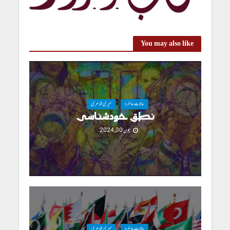
You may also like
حالاتِ حاضرہ
میری شاعری
نطق خودشناسی
جون 30, 2024
حالاتِ حاضرہ
میری شاعری