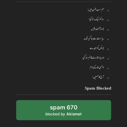
ہم سب شہید ہیں!
سائفر لیک ہو گیا!
بورڈ آف پیس
ریاست سے جاگیر تک
بوٹوں کو سجدے
اور بادشاہت قائم ہو گئی
دیسی ملا کے نام
آج کا حسین!
Spam Blocked
670 spam
blocked by
Akismet