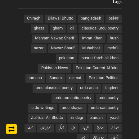
Tags
Chiragh
Bilawal Bhutto
bangladesh
#psl4
ghazal
gham
dil
classical urdu poetry
Maryam Nawaz Sharif
Imran Khan
husn
nazar
Nawaz Sharif
Muhabbat
mehfil
pakistan
nusrat fateh ali khan
Pakistan News
Pakistan Current Affairs
tamana
Sanam
qismat
Pakistan Politics
urdu classical poetry
urdu adab
taqdeer
urdu romantic poetry
urdu poetry
urdu writings
urdu shayari
urdu sad poetry
Zulifqar Ali Bhutto
zindagi
Zardari
yaad
احمد فراز
احمدفراز
بشیربدر
دل
زندگی
عمران خان
محبت
پاکستان
پروین شاکر
پھول