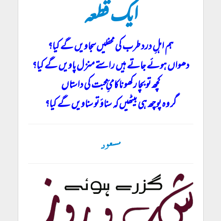
ایک قطعہ
ہم اہلِ درد طرب کی محفلیں سجاویں گے کیا؟
دھواں ہوئے جاتے ہیں راستے منزل پاویں گے کیا؟
کچھ تو بچا رکھو ناکامئِ محبت کی داستاں
گر وہ پوچھ ہی بیٹھیں کہ سناؤ تو سناویں گے کیا؟
مسعود