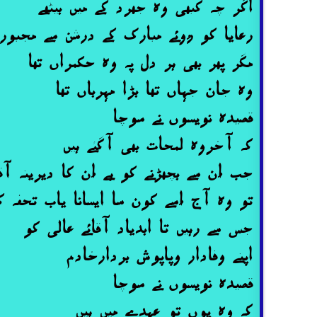
اگر چہ کبھی وہ جھرد کے میں بیٹھے
رعایا کو رُوئے مبارک کے درشن سے مجبور 
مگر پھر بھی ہر دل پہ وہ حکمراں تھا
وہ جان جہاں تھا بڑا مہرباں تھا
قصیدہ نویسوں نے سوچا
کہ آخروہ لمحات بھی آگئے ہیں
جب اُن سے بچھڑنے کو ہے اُن کا دیرینہ آق
تو وہ آج اُسے کون سا ایسانا یاب تحفہ ک
جس سے رہیں تا ابدیاد آقائے عالی کو
اپنے وفادار وپاپوش بردارخادم
قصیدہ نویسوں نے سوچا
کہ وہ یوں تو عہدے میں ہیں