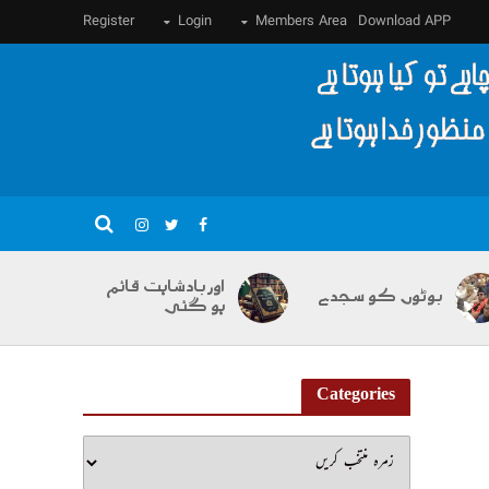
Register
Login
Members Area
Download APP
اور بادشاہت قائم
بوٹوں کو سجدے
ہو گئی
Categories