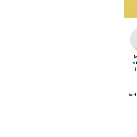
M
Add