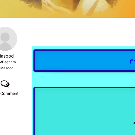
asood
م
MPegham
Masood
 Comment