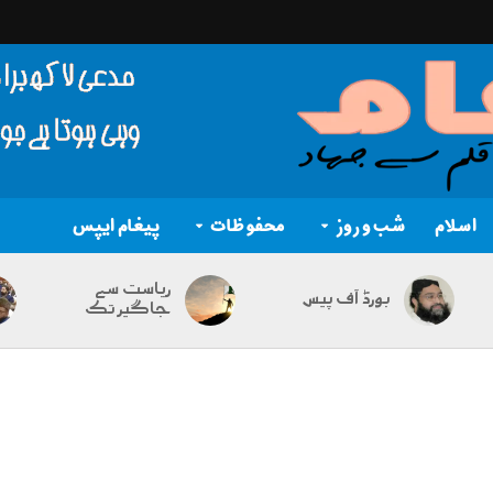
اسلام
شب و روز
محفوظات
پیغام ایپس
ریاست سے
بورڈ آف پیس
جاگیر تک