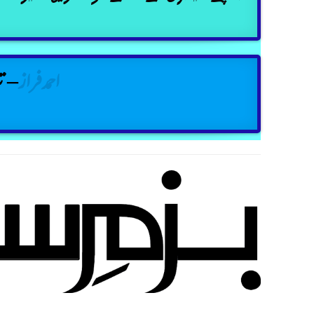
احمدفراز
– تن