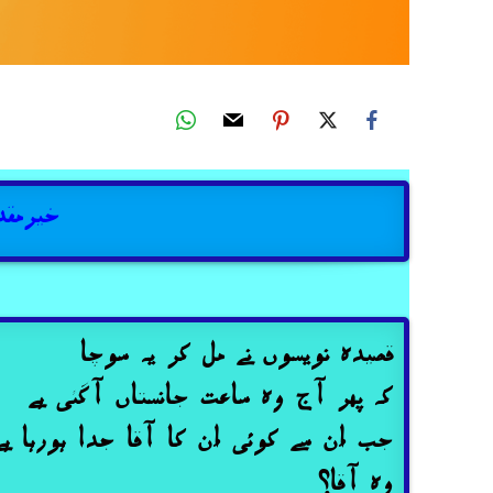
خیرمقد
قصیدہ نویسوں نے مل کر یہ سوچا
کہ پھر آج وہ ساعت جانستاں آگئی ہے
جب اُن سے کوئی اُن کا آقا جُدا ہورہا ہے
وہ آقا؟