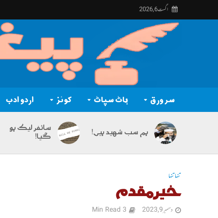
اگست 6, 2026
سر ورق
ہاٹ سپاٹ
کوئز
اردو ادب
سائفر لیک ہو
ہم سب شہید ہیں!
گیا!
تنہا تنہا
خیرمقدم
دسمبر 9, 2023
3 Min Read