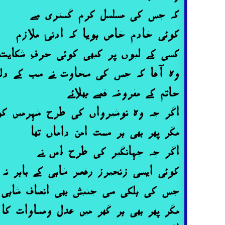
کہ جس کی مسلسل کرم گستری سے
کوئی خادم خاص ہویا کہ ادنیٰ ملازم
کسی کے لبوں پر کبھی کوئی حرفِ شکایت 
وہ آقا کہ جس کی سخاوت نے سب کے دلو
حاتم کے مفروضہ قصے بُھلائے
اگر چہ وہ نوشیرواں کی طرح شہرمیں کو بُ
مگر پھر بھی ہر سمت امن داماں تھا
اگر چہ جہانگیر کی طرح اُس نے
کوئی ایسی زنجیرز رقصر شاہی کے باہر نہ ل
جس کی ہلکی سی جنبش بھی انصاف شاہی می
مگر پھر بھی ہر گھر میں عدل ومساوات کا س