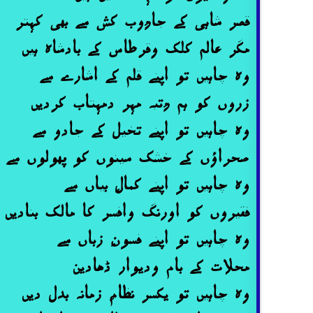
قصر شاہی کے جارُوب کش سے بھی کہتر
مگر عالم کلک وقرطاس کے بادشاہ ہیں
وہ چاہیں تو اپنے قلم کے اشارے سے
زروں کو ہم رُتبہ مہر دمہتاب کردیں
وہ چاہیں تو اپنے تخیل کے جادو سے
صحراؤں کے خشک سینوں کو پُھولوں سے ب
وہ چاہیں تو اپنے کمالِ بیاں سے
فقیروں کو اورنگ وافسر کا مالک بنادیں
وہ چاہیں تو اپنے فسونِ زباں سے
محلات کے بام ودیوار ڈھادین
وہ چاہیں تو یکسر نظامِ زمانہ بدل دیں