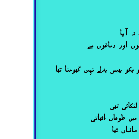
نہ آیا
ں اور دماغوں سے
کو بھیس بدلے نہیں گھومتا تھا
ٹکائی تھی
ں طوفاں اُٹھاتی
ائباں تھا