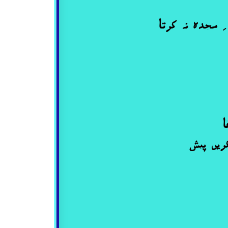
ِ سجدہ نہ کرتا
ا
ریں پیش