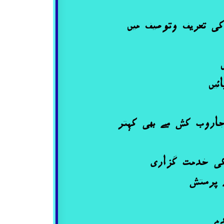
کی تعریف وتوصیف میں
ئیں
 جاروب کش سے بھی کہتر
 کی خدمت گزاری
 پرستش
دم