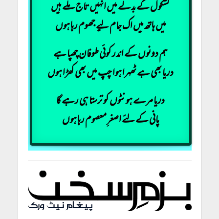
کشکول کے بدلے میں انہیں تاج ملے ہیں
میں ہاتھ میں اک جام لیے جھوم رہا ہوں
ہم دونوں کے اندر کوئی طوفان چھپا ہے
دریا بھی ہے ٹھہرا ہوا چپ میں بھی کھڑا ہوں
دریا مرے ہونٹوں کو ترستا ہی رہے گا
پانی کے لئے اصغرِ معصوم رہا ہوں