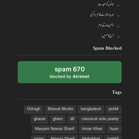
بوٹوں کو سجدے
اور بادشاہت قائم ہو گئی
دیسی ملا کے نام
آج کا حسین!
Spam Blocked
670 spam
blocked by
Akismet
Tags
Chiragh
Bilawal Bhutto
bangladesh
#psl4
ghazal
gham
dil
classical urdu poetry
Maryam Nawaz Sharif
Imran Khan
husn