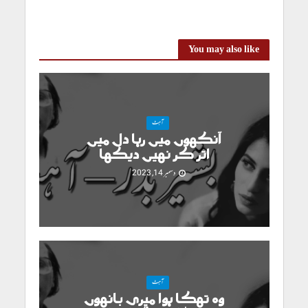
You may also like
آہٹ
آنکھوں میں رہا دل میں
اتر کر نہیں دیکھا
دسمبر 14, 2023
آہٹ
وہ تھکا ہوا میری بانہوں