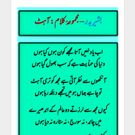
بشیربدر
– مجموعۂ کلام: آہٹ
اب یاد نہیں آتا مجھے کون ہوں کیا ہوں
دنیا کی عنایت ہے کہ سب بھول گیا ہوں
آنکھوں سے نظر آتی ہے مجھ کو تری آہٹ
تو چاہے جہاں ہو میں تجھے دیکھ رہا ہوں
کیوں مجھ سے لرزتے دو عالم کے اندھیرے
میں چاند، نہ سورج، نہ ستارہ نہ دیا ہوں