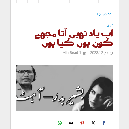
« نومبر
فروری »
آہٹ
اب یاد نہیں آتا مجھے
کون ہوں کیا ہوں
دسمبر 12, 2023
1 Min Read