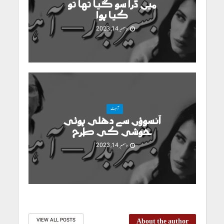
میں ڈرا سو گیا تھا تو
کیا ہوا
دسمبر 14, 2023
آہٹ
آنسوؤں سے دھلی ہوئی
خوشی کی طرح
دسمبر 14, 2023
About the author
VIEW ALL POSTS