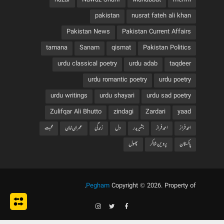
nazar
Nawaz Sharif
Muhabbat
mehfil
pakistan
nusrat fateh ali khan
Pakistan News
Pakistan Current Affairs
tamana
Sanam
qismat
Pakistan Politics
urdu classical poetry
urdu adab
taqdeer
urdu romantic poetry
urdu poetry
urdu writings
urdu shayari
urdu sad poetry
Zulifqar Ali Bhutto
zindagi
Zardari
yaad
احمد فراز
احمدفراز
بشیربدر
دل
زندگی
عمران خان
محبت
پاکستان
پروین شاکر
پھول
.
Pegham
Copyright © 2026. Property of