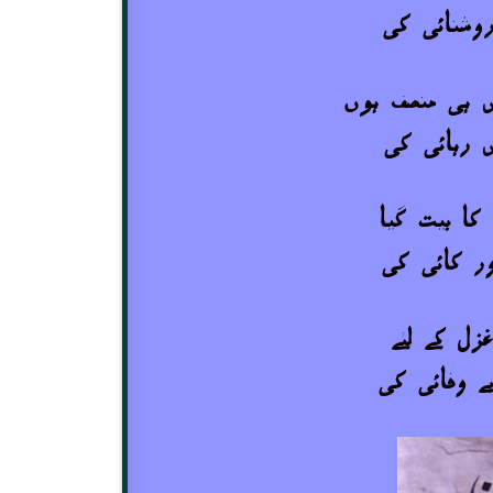
روشنائی کی
ں ہی منصف ہوں
 رہائی کی
ا بیت گیا
ر کائی کی
زل کے لئے
بے وفائی کی