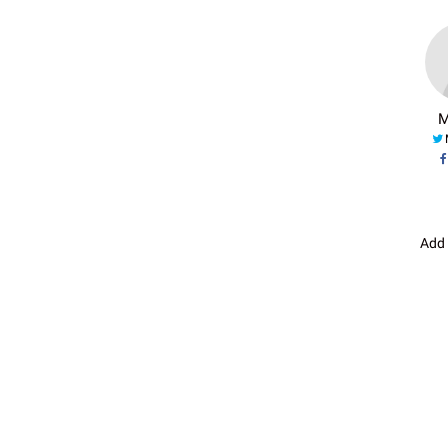
M
Add