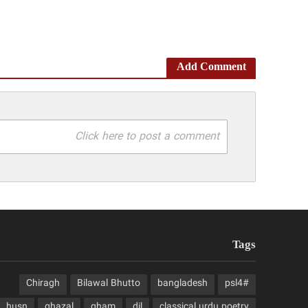
Add Comment
Click here to post a comment
Tags
Chiragh
Bilawal Bhutto
bangladesh
#psl4
husn
ghazal
gham
dil
classical urdu poetry