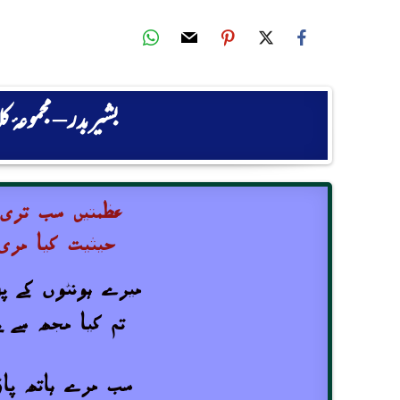
بشیربدر
– مجموعۂ 
عظمتیں سب تری
حیثیت کیا مری
میرے ہونٹوں کے پ
تم کیا مجھ سے ب
سب مرے ہاتھ پاؤ