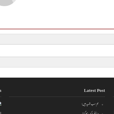
m
Latest Post
ہم سب شہید ہیں!
سائفر لیک ہو گیا!