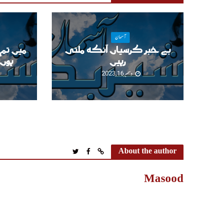
آسمان
بے خبر کرسیاں آنکھ ملتی
میں تم
رہیں
ہوں
دسمبر 16, 2023
About the author
Masood