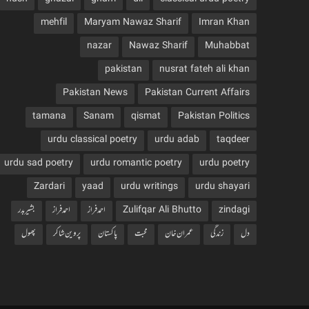
mehfil
Maryam Nawaz Sharif
Imran Khan
nazar
Nawaz Sharif
Muhabbat
pakistan
nusrat fateh ali khan
Pakistan News
Pakistan Current Affairs
tamana
Sanam
qismat
Pakistan Politics
urdu classical poetry
urdu adab
taqdeer
urdu sad poetry
urdu romantic poetry
urdu poetry
Zardari
yaad
urdu writings
urdu shayari
zindagi
Zulifqar Ali Bhutto
احمد فراز
احمدفراز
بشیربدر
دل
زندگی
عمران خان
محبت
پاکستان
پروین شاکر
پھول