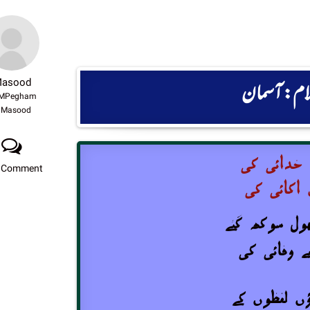
asood
کلام: آسمان
MPegham
Masood
 خدائی کی
 Comment
 اکائی کی
ھول سوکھ گئے
ے وفائی کی
ں لفظوں کے