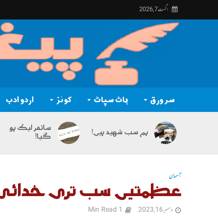
اگست 7, 2026
سر ورق
ہاٹ سپاٹ
کوئز
اردو ادب
سائفر لیک ہو
ہم سب شہید ہیں!
گیا!
آسمان
عظمتیں سب تری خدائ
دسمبر 16, 2023
1 Min Read