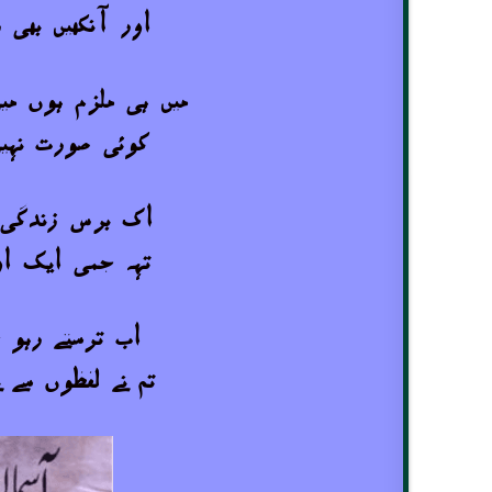
اور آنکھیں بھی 
میں ہی ملزم ہوں می
کوئی صورت نہیں
اک برس زندگی ک
تہہ جمی ایک او
اب ترستے رہو غ
تم نے لفظوں سے 