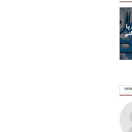
پا
تے
VIEW