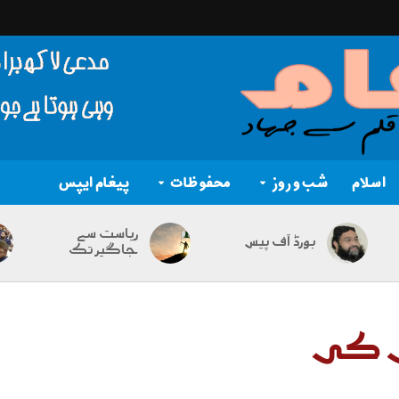
اسلام
شب و روز
محفوظات
پیغام ایپس
ریاست سے
بورڈ آف پیس
جاگیر تک
ی کی