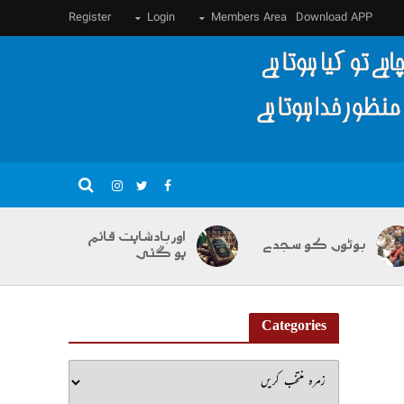
Register
Login
Members Area
Download APP
اور بادشاہت قائم
بوٹوں کو سجدے
ہو گئی
Categories