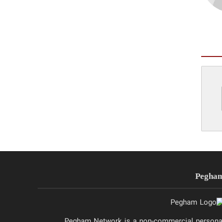
Pegha