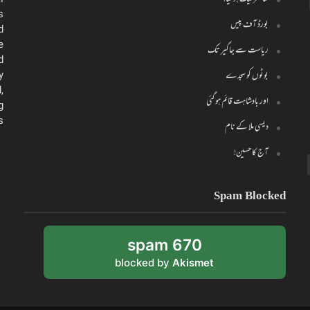
l
s
بورڈ آف پیس
d
e
ریاست سے جاگیر تک
d
y
بوٹوں کو سجدے
,
اور بادشاہت قائم ہو گئی
g
.
دیسی ملا کے نام
آج کا حسین!
Spam Blocked
670 spam
blocked by
Akismet