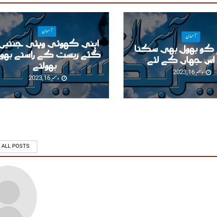
آسمان
آسمان
اپنی کھوئی وہئی جنتیں 
 کو بھول بھی سکتا
گئے زیست کے راستے بھول
 اس جہاں کے لئے
بھولتے
دسمبر 16, 2023
دسمبر 16, 2023
 ALL POSTS