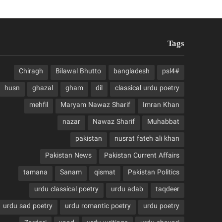
Tags
Chiragh
Bilawal Bhutto
bangladesh
#psl4
husn
ghazal
gham
dil
classical urdu poetry
mehfil
Maryam Nawaz Sharif
Imran Khan
nazar
Nawaz Sharif
Muhabbat
pakistan
nusrat fateh ali khan
Pakistan News
Pakistan Current Affairs
tamana
Sanam
qismat
Pakistan Politics
urdu classical poetry
urdu adab
taqdeer
urdu sad poetry
urdu romantic poetry
urdu poetry