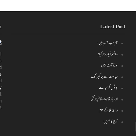
m
Latest Post
ہم سب شہید ہیں!
سائفر لیک ہو گیا!
l
s
بورڈ آف پیس
d
e
ریاست سے جاگیر تک
d
y
بوٹوں کو سجدے
,
اور بادشاہت قائم ہو گئی
g
.
دیسی ملا کے نام
آج کا حسین!