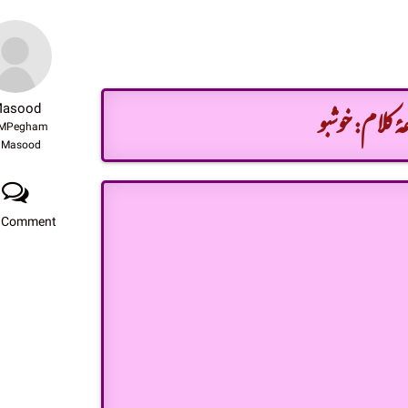
ۂ کلام: خوشبو
asood
MPegham
Masood
 Comment