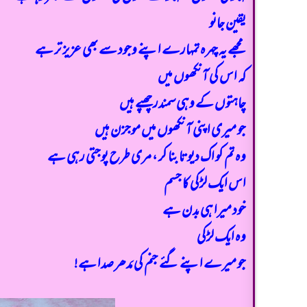
یقین جانو
مجھے یہ چہرہ تمہارے اپنے وجود سے بھی عزیز تر ہے
کہ اس کی آنکھوں میں
چاہتوں کے وہی سمندر چھپے ہیں
جو میری اپنی آنکھوں میں موجزن ہیں
وہ تم کو اک دیوتا بنا کر ، مری طرح پوجتی رہی ہے
اس ایک لڑکی کا جسم
خود میرا ہی بدن ہے
وہ ایک لڑکی
جو میرے اپنے گئے جنم کی مَدھر صدا ہے!