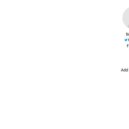
M
Add