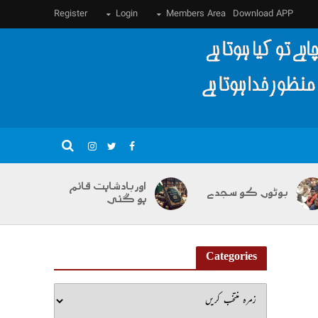
Register
Login
Members Area
Download APP
اور بادشاہت قائم
بوٹوں کو سجدے
ہو گئی
Categories