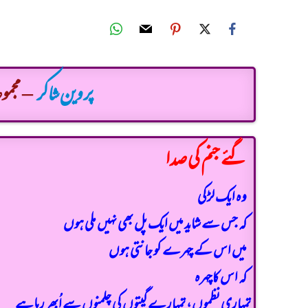
پروین شاکر
– مجموع
گئے جنم کی صدا
وہ ایک لڑکی
کہ جس سے شاید میں ایک پل بھی نہیں ملی ہوں
میں اس کے چہرے کو جانتی ہوں
کہ اس کاچہرہ
تمہاری نظموں، تمہارے گیتوں کی چلمنوں سے اُبھر رہا ہے