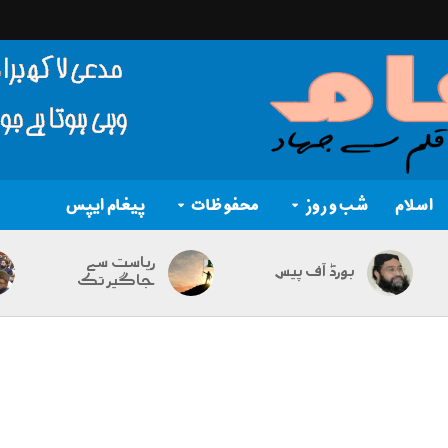
اسلام
شب و روز
محفوظات
پیغام ایپس
ریاست سے
بورڈ آف پیس
جاگیر تک