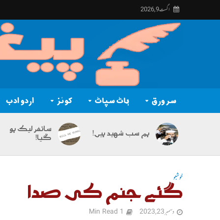
اگست 9, 2026
سر ورق
ہاٹ سپاٹ
کوئز
اردو ادب
سائفر لیک ہو
ہم سب شہید ہیں!
گیا!
خوشبو
گئے جنم کی صدا
دسمبر 23, 2023
1 Min Read