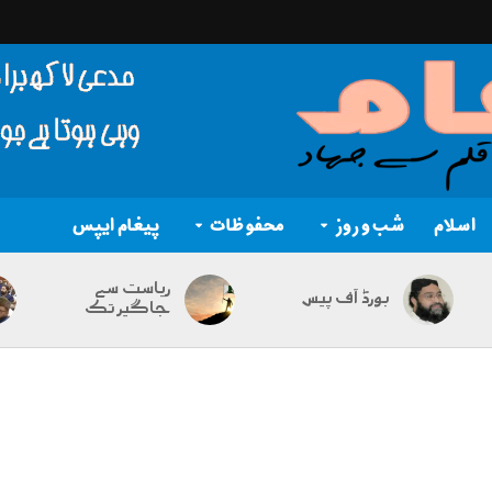
اسلام
شب و روز
محفوظات
پیغام ایپس
ریاست سے
بورڈ آف پیس
جاگیر تک