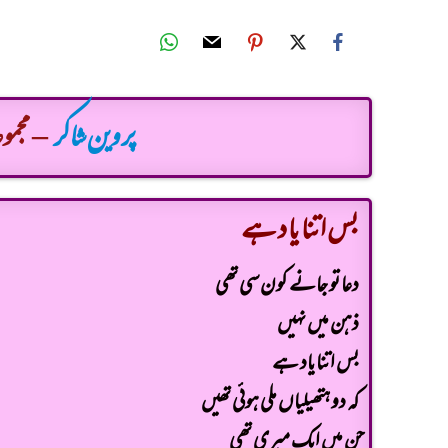
پروین شاکر
– مجموع
بس اتنا یا د ہے
دعا تو جانے کون سی تھی
ذہن میں نہیں
بس اتنا یاد ہے
کہ دو ہتھیلیاں ملی ہوئی تھیں
جن میں ایک میری تھی