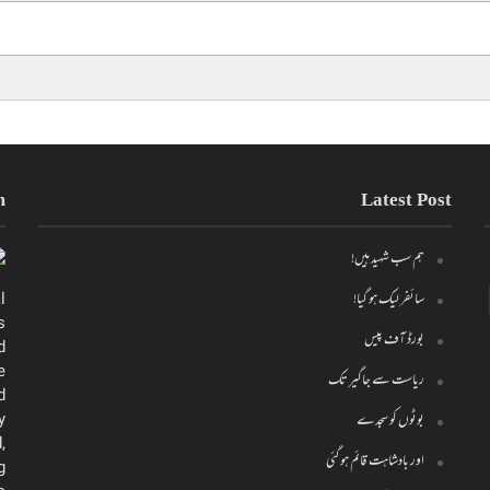
m
Latest Post
ہم سب شہید ہیں!
سائفر لیک ہو گیا!
l
s
بورڈ آف پیس
d
e
ریاست سے جاگیر تک
d
y
بوٹوں کو سجدے
,
اور بادشاہت قائم ہو گئی
g