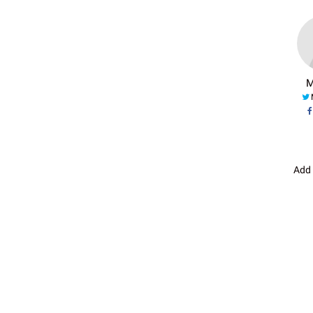
M
Add