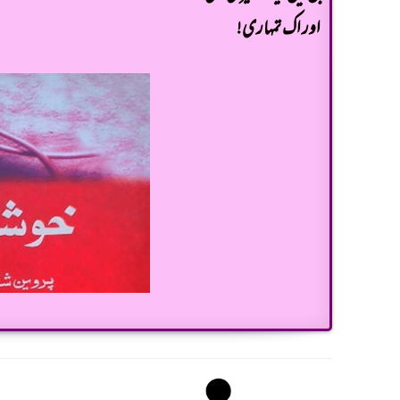
اور اک تمہاری!