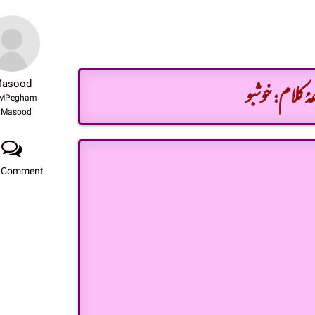
ۂ کلام: خوشبو
asood
MPegham
Masood
 Comment