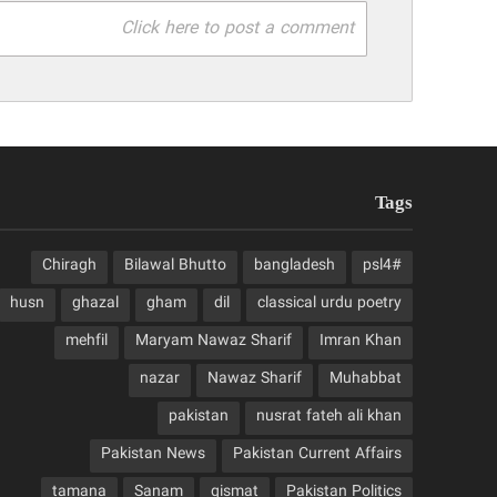
Click here to post a comment
Tags
Chiragh
Bilawal Bhutto
bangladesh
#psl4
husn
ghazal
gham
dil
classical urdu poetry
mehfil
Maryam Nawaz Sharif
Imran Khan
nazar
Nawaz Sharif
Muhabbat
pakistan
nusrat fateh ali khan
Pakistan News
Pakistan Current Affairs
tamana
Sanam
qismat
Pakistan Politics