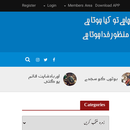
Register
Login
Members Area
Download APP
اور بادشاہت قائم
بوٹوں کو سجدے
ہو گئی
Categories