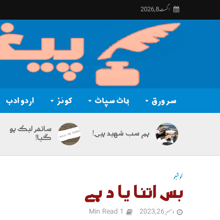
اگست 8, 2026
سر ورق
ہاٹ سپاٹ
کوئز
اردو ادب
سائفر لیک ہو
ہم سب شہید ہیں!
گیا!
خوشبو
بس اتنا یا د ہے
دسمبر 26, 2023
1 Min Read