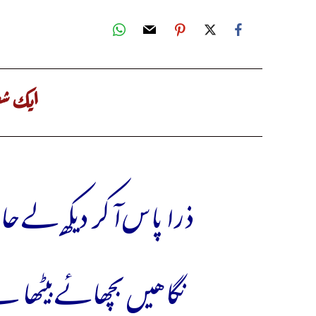
ایک شع
ذرا پاس آ کر دیکھ لے 
نگاھیں بچھائے بیٹھا ہ