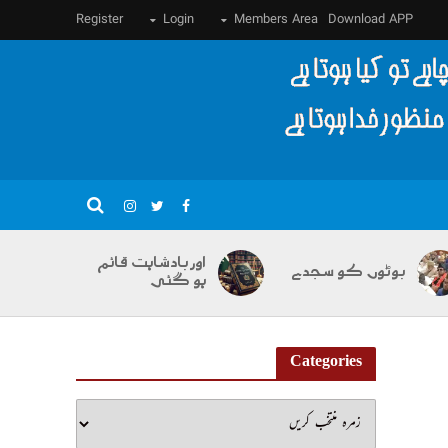
Register
Login
Members Area
Download APP
اور بادشاہت قائم
بوٹوں کو سجدے
ہو گئی
Categories