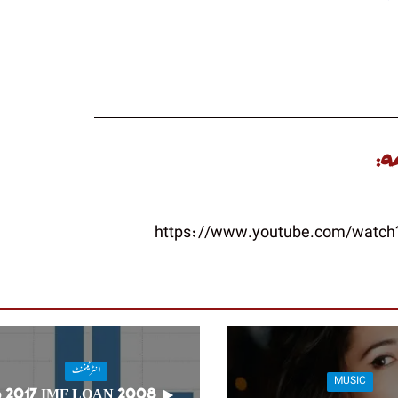
ہ:
انٹرٹینمنٹ
MUSIC
008 to 2017 IMF LOAN