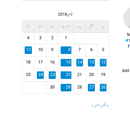
نومبر 2018
پیر
منگل
بدھ
جمعرات
جمعہ
ہفتہ
اتوار
M
4
3
2
1
11
10
9
8
7
6
5
18
17
16
15
14
13
12
Add
25
24
23
22
21
20
19
30
29
28
27
26
« اکتوبر
دسمبر »