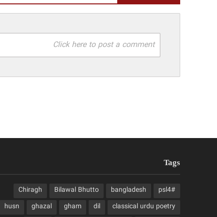
Click here to post a comment
Tags
Chiragh
Bilawal Bhutto
bangladesh
#psl4
husn
ghazal
gham
dil
classical urdu poetry