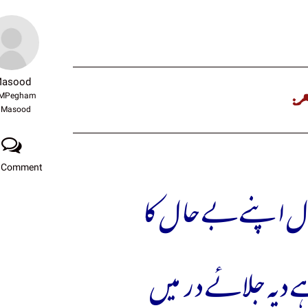
asood
ر:
MPegham
Masood
 Comment
حال اپنے بے حال کا
ے دیہ جلائے در میں