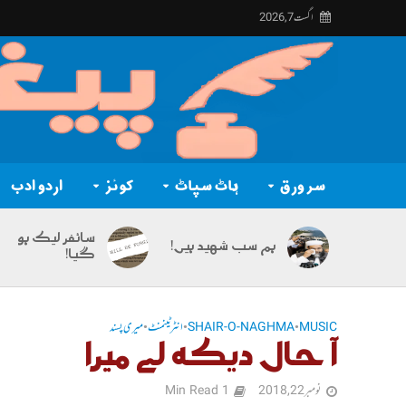
اگست 7, 2026
سر ورق
ہاٹ سپاٹ
کوئز
اردو ادب
سائفر لیک ہو
ہم سب شہید ہیں!
گیا!
MUSIC
•
SHAIR-O-NAGHMA
•
انٹرٹینمنٹ
•
میری پسند
آ حال دیکھ لے میرا
نومبر 22, 2018
1 Min Read