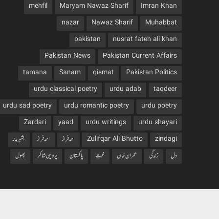
mehfil
Maryam Nawaz Sharif
Imran Khan
nazar
Nawaz Sharif
Muhabbat
pakistan
nusrat fateh ali khan
Pakistan News
Pakistan Current Affairs
tamana
Sanam
qismat
Pakistan Politics
urdu classical poetry
urdu adab
taqdeer
urdu sad poetry
urdu romantic poetry
urdu poetry
Zardari
yaad
urdu writings
urdu shayari
zindagi
Zulifqar Ali Bhutto
احمد فراز
احمدفراز
بشیربدر
دل
زندگی
عمران خان
محبت
پاکستان
پروین شاکر
پھول