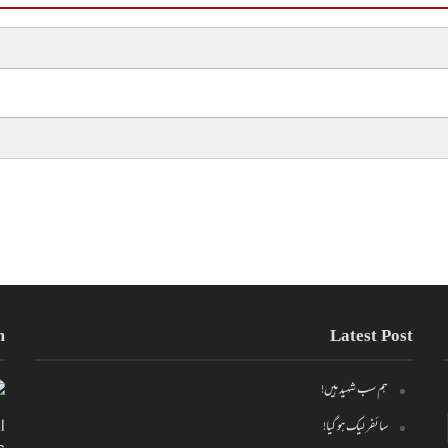
m
Latest Post
ہم سب شہید ہیں!
سائفر لیک ہو گیا!
l