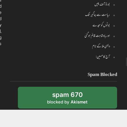
s
بورڈ آف پیس
d
e
ریاست سے جاگیر تک
d
y
بوٹوں کو سجدے
,
اور بادشاہت قائم ہو گئی
g
.
دیسی ملا کے نام
آج کا حسین!
Spam Blocked
670 spam
blocked by
Akismet