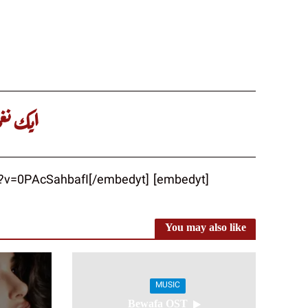
ایک نغم
[embedyt] https://www.youtube.com/watch?v=0PAcSahbafI[/embedyt]
You may also like
MUSIC
Bewafa OST