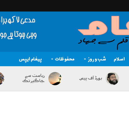
اسلام
شب و روز
محفوظات
پیغام ایپس
ریاست سے
بورڈ آف پیس
جاگیر تک