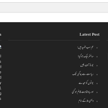
m
Latest Post
ہم سب شہید ہیں!
سائفر لیک ہو گیا!
l
s
بورڈ آف پیس
d
e
ریاست سے جاگیر تک
d
y
بوٹوں کو سجدے
,
اور بادشاہت قائم ہو گئی
g
.
دیسی ملا کے نام