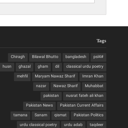
Tags
Chiragh
Bilawal Bhutto
bangladesh
#psl4
husn
ghazal
gham
dil
classical urdu poetry
mehfil
Maryam Nawaz Sharif
Imran Khan
nazar
Nawaz Sharif
Muhabbat
pakistan
nusrat fateh ali khan
Pakistan News
Pakistan Current Affairs
tamana
Sanam
qismat
Pakistan Politics
urdu classical poetry
urdu adab
taqdeer