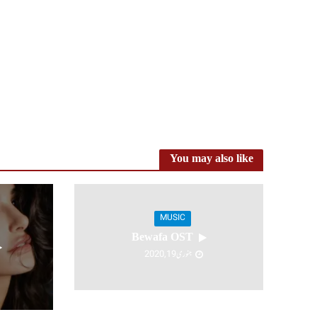
You may also like
MUSIC
Bewafa OST
جنوری 19, 2020