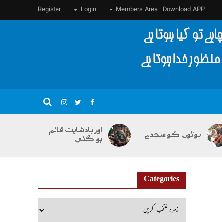
Register
Login
Members Area
Download APP
اور بادشاہت قائم
بوٹوں کو سجدے
ہو گئی
Categories