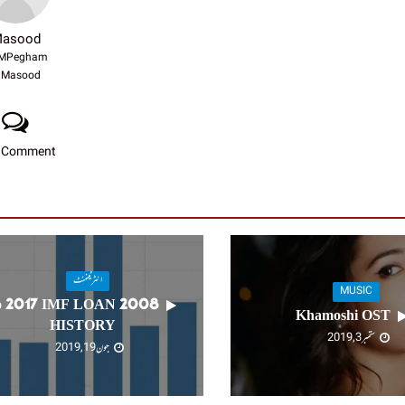
asood
MPegham
Masood
 Comment
انٹرٹینمنٹ
MUSIC
008 to 2017 IMF LOAN
Khamoshi OST
HISTORY
ستمبر 3, 2019
جون 19, 2019