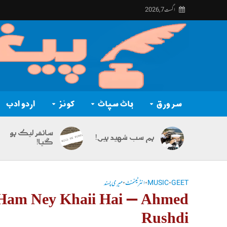
اگست 7, 2026
سر ورق
ہاٹ سپاٹ
کوئز
اردو ادب
سائفر لیک ہو
ہم سب شہید ہیں!
گیا!
GEET
•
MUSIC
•
انٹرٹینمنٹ
•
میری پسند
 Ham Ney Khaii Hai – Ahmed
Rushdi