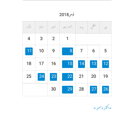
نومبر 2018
پیر
منگل
بدھ
جمعرات
جمعہ
ہفتہ
اتوار
4
3
2
1
11
10
9
8
7
6
5
18
17
16
15
14
13
12
25
24
23
22
21
20
19
30
29
28
27
26
« اکتوبر
دسمبر »