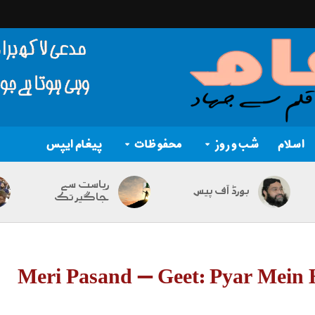
اسلام
شب و روز
محفوظات
پیغام ایپس
ریاست سے
بورڈ آف پیس
جاگیر تک
Meri Pasand – Geet: Pyar Mein